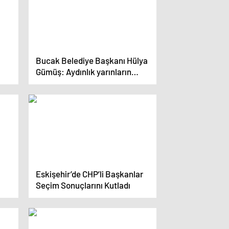
Bucak Belediye Başkanı Hülya
Gümüş: Aydınlık yarınların
mimarları gençlerse, gençlerin
de bu ülke hakkında söz sahibi
olması gerekir
Eskişehir’de CHP’li Başkanlar
Seçim Sonuçlarını Kutladı