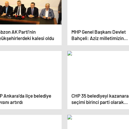
bzon AK Parti’nin
MHP Genel Başkanı Devlet
ükşehirlerdeki kalesi oldu
Bahçeli: Aziz milletimizin
sandık vasıtasıyla verdiği
mesaj mühimdir
P Ankara’da ilçe belediye
CHP 35 belediyeyi kazanar
ısını artırdı
seçimi birinci parti olarak
tamamladı