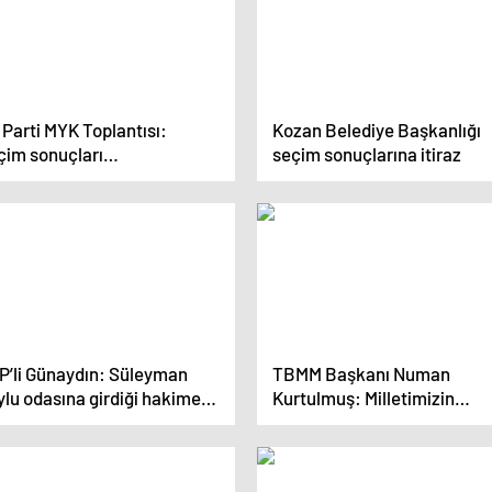
Parti MYK Toplantısı:
Kozan Belediye Başkanlığı
çim sonuçları
seçim sonuçlarına itiraz
erlendirildi
P’li Günaydın: Süleyman
TBMM Başkanı Numan
lu odasına girdiği hakime
Kurtulmuş: Milletimizin
eni gördüğünüzde niye
kararına saygı göstermek
ağa kalkmadınız’ dedi
Türkiye’nin olgun
demokrasisinin işaretidir