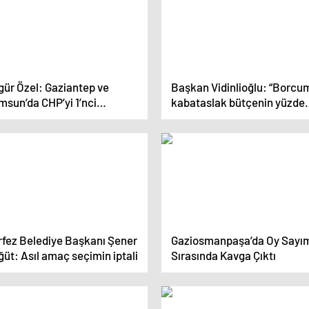
gür Özel: Gaziantep ve
Başkan Vidinlioğlu: “Borcu
msun’da CHP’yi 1’nci
kabataslak bütçenin yüzde
pmazsam gözüm açık gider
20-25’ine tekabül eder”
rfez Belediye Başkanı Şener
Gaziosmanpaşa’da Oy Sayı
üt: Asıl amaç seçimin iptali
Sırasında Kavga Çıktı