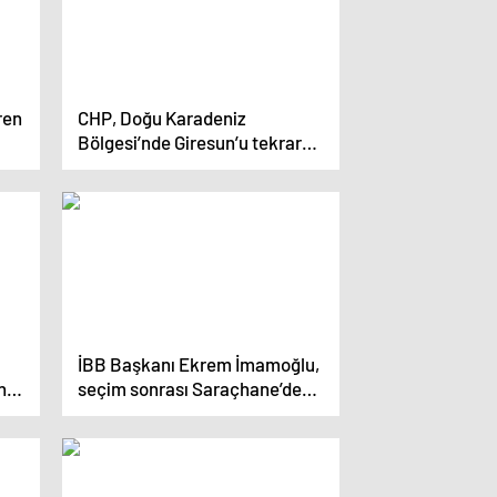
ren
CHP, Doğu Karadeniz
Bölgesi’nde Giresun’u tekrar
aldı
İBB Başkanı Ekrem İmamoğlu,
nı
seçim sonrası Saraçhane’de
vatandaşlarla buluştu