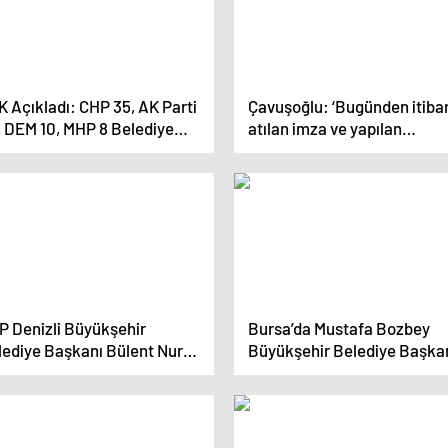
 Açıkladı: CHP 35, AK Parti
Çavuşoğlu: ‘Bugünden itiba
, DEM 10, MHP 8 Belediye
atılan imza ve yapılan
zandı
ödemelerden personel
sorumludur’
P Denizli Büyükşehir
Bursa’da Mustafa Bozbey
lediye Başkanı Bülent Nuri
Büyükşehir Belediye Başka
vuşoğlu’ndan Ödeme Uyarısı
Seçildi