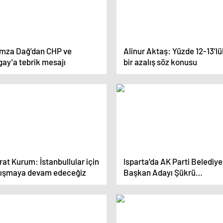
mza Dağ’dan CHP ve
Alinur Aktaş: Yüzde 12-13’lü
ay’a tebrik mesajı
bir azalış söz konusu
at Kurum: İstanbullular için
Isparta’da AK Parti Belediye
lışmaya devam edeceğiz
Başkan Adayı Şükrü
Başdeğirmen Seçimi Kazan