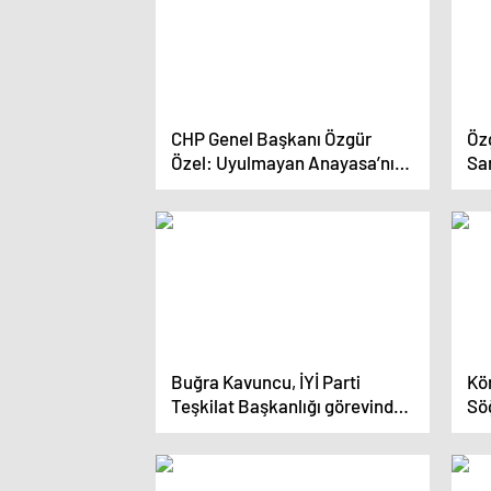
CHP Genel Başkanı Özgür
Öz
Özel: Uyulmayan Anayasa’nın
Sa
değişikliğinin müzakeresi
ya
olmaz
Buğra Kavuncu, İYİ Parti
Kö
Teşkilat Başkanlığı görevinden
Söğ
istifa etti