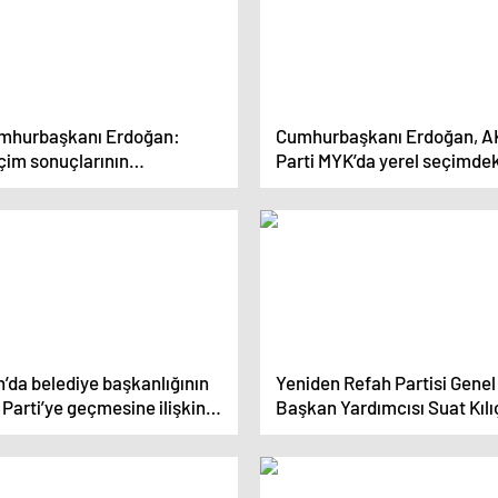
mhurbaşkanı Erdoğan:
Cumhurbaşkanı Erdoğan, A
çim sonuçlarının
Parti MYK’da yerel seçimdek
rumluluğundan
oy kaybını değerlendirdi
çınamazsınız
’da belediye başkanlığının
Yeniden Refah Partisi Genel
Parti’ye geçmesine ilişkin
Başkan Yardımcısı Suat Kılı
ahattin Demirtaş’tan ilk
Bugün erken seçimi konuş
ler
için çok erken