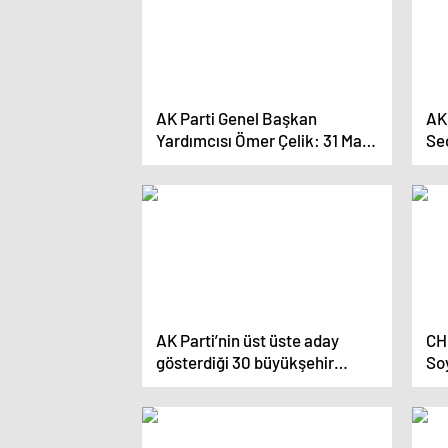
AK Parti Genel Başkan
AK 
Yardımcısı Ömer Çelik: 31 Mart
Se
seçimleri bir dönüm noktası
değ
olacak
AK Parti’nin üst üste aday
CH
gösterdiği 30 büyükşehir
Soy
seçimlerini kaybeden Mustafa
‘B
Savaş sessiz kaldı
ay