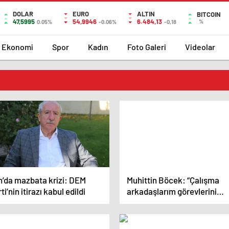
DOLAR
EURO
ALTIN
BITCOIN
47,5995
54,9946
6.484,13
%
0.05%
-0.06%
-0,18
Ekonomi
Spor
Kadın
Foto Galeri
Videolar
n’da mazbata krizi: DEM
Muhittin Böcek: “Çalışma
ti’nin itirazı kabul edildi
arkadaşlarım görevlerini
aksatmayacak, siyaset
yapmayacak”