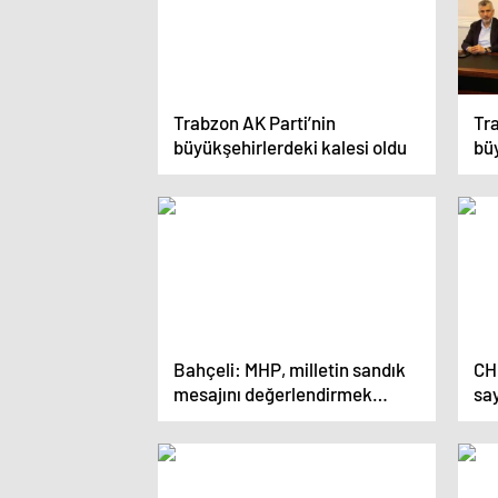
Trabzon AK Parti’nin
Tra
büyükşehirlerdeki kalesi oldu
büy
Bahçeli: MHP, milletin sandık
CH
mesajını değerlendirmek
say
üzere kolları sıvadı