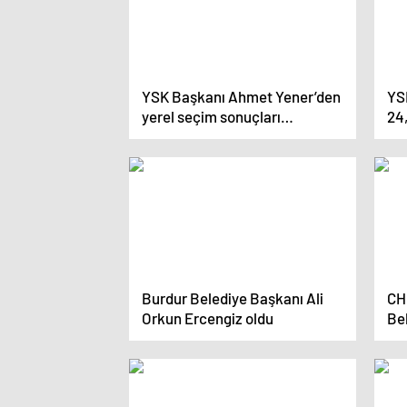
YSK Başkanı Ahmet Yener’den
YSK
yerel seçim sonuçları
24
açıklaması
Ka
Burdur Belediye Başkanı Ali
CH
Orkun Ercengiz oldu
Be
Ça