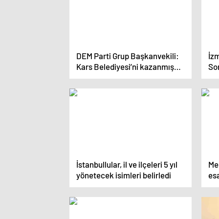
DEM Parti Grup Başkanvekili:
İzm
Kars Belediyesi’ni kazanmış
Son
gibi görünen MHP’nin hiçbir
meşruiyeti yok
İstanbullular, il ve ilçeleri 5 yıl
Mer
yönetecek isimleri belirledi
esa