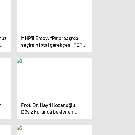
muz
MHP’li Ersoy: “Pınarbaşı’da
seçimin iptal gerekçesi, FETÖ
militanlarının provokasyonu ile
üstü kapatılmaya çalışılan oy
hırsızlığıdır”
mı
Prof. Dr. Hayri Kozanoğlu:
Döviz kurunda beklenen
sıçrama gerçekleşmeyince
küçük yatırımcılar satışa
geçebilir