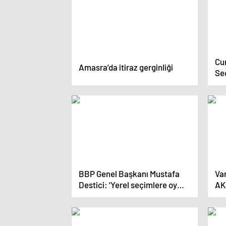
Cu
Amasra’da itiraz gerginliği
Se
so
ka
BBP Genel Başkanı Mustafa
Van
Destici: ‘Yerel seçimlere oy
AK 
hesabıyla girmedik’
Sel
söz