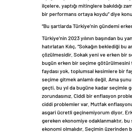
ilçelere, yaptığı mitinglere bakıldığı za
bir performans ortaya koydu” diye kon
“Bu şartlarda Türkiye’nin gündemi erke
Türkiye’nin 2023 yılının başından bu y
hatırlatan Kılıç, “Sokağın beklediği bu
çözülmesidir. Sokak yeni ve erken bir s
bugün erken bir seçime götürülmesini t
faydası yok, toplumsal kesimlere bir fa
seçime gitmek anlamlı değil. Ama şunu 
geçti, bu yıl da bugüne kadar seçimle
zorundasınız. Ciddi bir enflasyon probl
ciddi problemler var. Mutfak enflasyonu
asgari ücretli geçinemiyorum diyor. Er
gereken ekonomiye odaklanmaktır, bu ş
ekonomi olmalıdır. Seçimin üzerinden bir