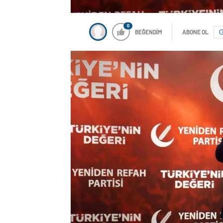
0
BEĞENDİM
ABONE OL