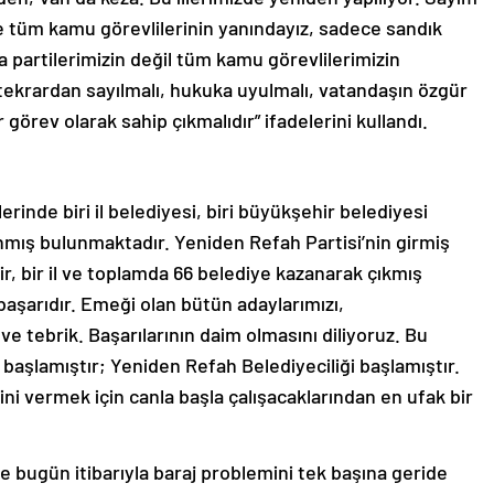
rde tüm kamu görevlilerinin yanındayız, sadece sandık
da partilerimizin değil tüm kamu görevlilerimizin
 tekrardan sayılmalı, hukuka uyulmalı, vatandaşın özgür
görev olarak sahip çıkmalıdır” ifadelerini kullandı.
rinde biri il belediyesi, biri büyükşehir belediyesi
mış bulunmaktadır. Yeniden Refah Partisi’nin girmiş
r, bir il ve toplamda 66 belediye kazanarak çıkmış
başarıdır. Emeği olan bütün adaylarımızı,
r ve tebrik. Başarılarının daim olmasını diliyoruz. Bu
başlamıştır; Yeniden Refah Belediyeciliği başlamıştır.
i vermek için canla başla çalışacaklarından en ufak bir
de bugün itibarıyla baraj problemini tek başına geride