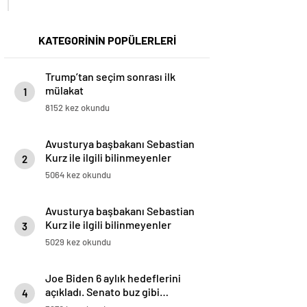
KATEGORİNİN POPÜLERLERİ
Trump’tan seçim sonrası ilk
mülakat
1
8152 kez okundu
Avusturya başbakanı Sebastian
Kurz ile ilgili bilinmeyenler
2
5064 kez okundu
Avusturya başbakanı Sebastian
Kurz ile ilgili bilinmeyenler
3
5029 kez okundu
Joe Biden 6 aylık hedeflerini
açıkladı. Senato buz gibi…
4