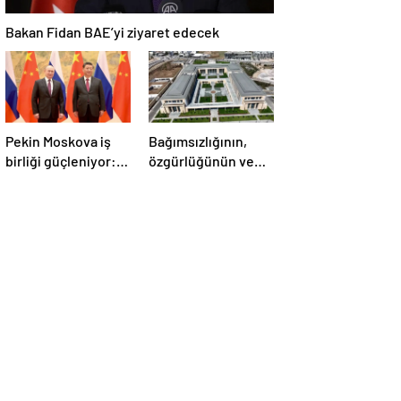
Bakan Fidan BAE’yi ziyaret edecek
Pekin Moskova iş
Bağımsızlığının,
birliği güçleniyor:
özgürlüğünün ve
Çin Devlet Başkanı
güçlü devlet
Zafer Günü için
olduğunun simgesi!
Rusya’da olacak
Türkiye’den Yavru
Vatan’a dev
eserler…