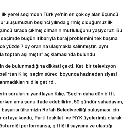
 ilk yerel seçimden Türkiye’nin en çok oy alan üçüncü
, “Kuruluşumuzun beşinci yılında girmiş olduğumuz ilk
üçüncü sırada çıkmış olmanın mutluluğunu yaşıyoruz. Bu
r seçimde bugün itibarıyla baraj problemini tek başına
e yüzde 7 oy oranına ulaşmakla kalınmıştır; aynı
da toptan aşılmıştır” açıklamasında bulundu.
n de bulunmadığına dikkati çekti. Katı bir televizyon
 belirten Kılıç, seçim süreci boyunca hazineden siyasi
anmadıklarını dile getirdi.
in sorularını yanıtlayan Kılıç, “Seçim daha dün bitti,
erken ama şunu ifade edebilirim. 50 gündür sahadayım,
başarısı ülkemizin Refah Belediyeciliği buluşması için
r ortaya koydu. Parti teşkilatı ve MYK üyelerimiz olarak
terdiği performansa, gittiği il sayısına ve ulaştığı