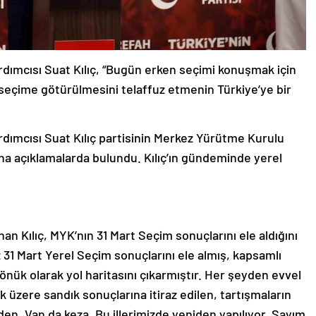
dımcısı Suat Kılıç, “Bugün erken seçimi konuşmak için
 seçime götürülmesini telaffuz etmenin Türkiye’ye bir
dımcısı Suat Kılıç partisinin Merkez Yürütme Kurulu
na açıklamalarda bulundu. Kılıç’ın gündeminde yerel
n Kılıç, MYK’nın 31 Mart Seçim sonuçlarını ele aldığını
31 Mart Yerel Seçim sonuçlarını ele almış, kapsamlı
önük olarak yol haritasını çıkarmıştır. Her şeyden evvel
k üzere sandık sonuçlarına itiraz edilen, tartışmaların
mizden, Van da keza. Bu illerimizde yeniden yapılıyor. Sayım