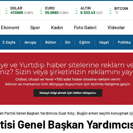
DOLAR
EURO
ALTIN
BITCOIN
47,5985
55,0680
6.533,43
%
0.06%
0.09%
0,57
Ekonomi
Spor
Kadın
Foto Galeri
Videolar
3.Sayfa
Avrupa
Bülten
Din
Eğitim
Hayat
Politika
ah Partisi Genel Başkan Yardımcısı Suat Kılıç: Bugün erken seçimi konuşmak iç
isi Genel Başkan Yardımcısı