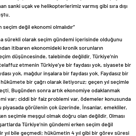
man sanki uçak ve helikopterlerimiz varmış gibi sıra dışı
uştu.
n seçim değil ekonomi olmalıdır”
ana sürekli olarak seçim gündemi içerisinde olduğunu
 andan itibaren ekonomideki kronik sorunların
eçim düşüncesinde, talebinde değildir. Türkiye’nin
elaffuz etmenin Türkiye’ye bir faydası yok, siyasete bir
ydası yok, mağdur inşalara bir faydası yok. Faydasız bir
hükümete bir çağrı olarak iletiyoruz; geçen yıl seçimle
 geçti. Bugünden sonra artık ekonomiye odaklanmak
emi var; ciddi bir faiz problemi var, ödemeler konusunda
 piyasada görülenin çok üzerinde. İnsanlar, emekliler,
ken seçimle meşgul olmak doğru olan değildir. Olması
artlarda Türkiye’nin gündemi erken seçim değil
 yıl bile geçmedi; hükümetin 4 yıl gibi bir görev süresi