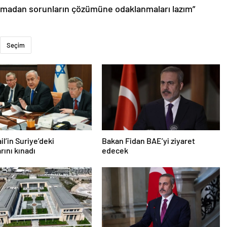
rcamadan sorunların çözümüne odaklanmaları lazım”
Seçim
ail’in Suriye’deki
Bakan Fidan BAE’yi ziyaret
arını kınadı
edecek