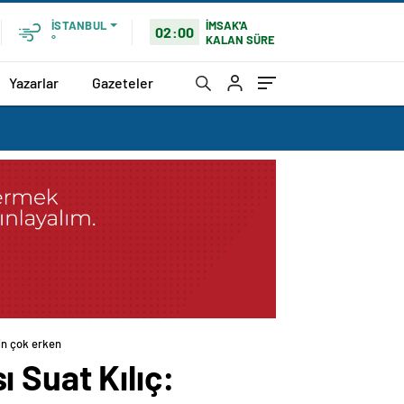
İMSAK'A
İSTANBUL
02:00
KALAN SÜRE
°
Yazarlar
Gazeteler
in çok erken
 Suat Kılıç: