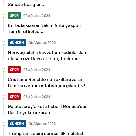
Senato buz gibi…
SPOR
06 Ağustos 2026
En fazla kızaran takım Antalyaspor!
Tam 5 futbolcu….
GÜNDEM
06 Ağustos 2026
Norweç silahlı kuvvetleri kadınlardan
oluşan özel kuvvetler eğitimlerini
başlattı.
SPOR
06 Ağustos 2026
Cristiano Ronaldo’nun akıllara zarar
tüm kariyerinin istatistiğini çıkardık !
SPOR
06 Ağustos 2026
Galatasaray’a kötü haber! Monaco’dan
flaş Onyekuru kararı.
GÜNDEM
06 Ağustos 2026
Trump’tan seçim sonrası ilk mülakat