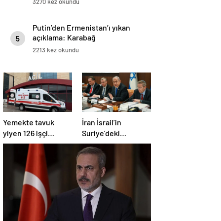
3270 kez okundu
Putin’den Ermenistan’ı yıkan
açıklama: Karabağ
5
Azerbaycan’ın ayrılmaz bir
2213 kez okundu
parçasıdır!
Yemekte tavuk
İran İsrail’in
yiyen 126 işçi
Suriye’deki
hastanelik oldu
saldırılarını kınadı