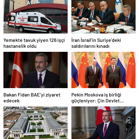
Yemekte tavuk yiyen 126 işçi
İran İsrail’in Suriye’deki
hastanelik oldu
saldırılarını kınadı
Bakan Fidan BAE’yi ziyaret
Pekin Moskova iş birliği
edecek
güçleniyor: Çin Devlet
Başkanı Zafer Günü için
Rusya’da olacak