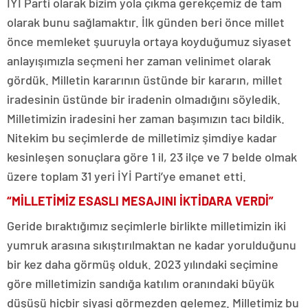
İYİ Parti olarak bizim yola çıkma gerekçemiz de tam
olarak bunu sağlamaktır. İlk günden beri önce millet
önce memleket şuuruyla ortaya koyduğumuz siyaset
anlayışımızla seçmeni her zaman velinimet olarak
gördük. Milletin kararının üstünde bir kararın, millet
iradesinin üstünde bir iradenin olmadığını söyledik.
Milletimizin iradesini her zaman başımızın tacı bildik.
Nitekim bu seçimlerde de milletimiz şimdiye kadar
kesinleşen sonuçlara göre 1 il, 23 ilçe ve 7 belde olmak
üzere toplam 31 yeri İYİ Parti’ye emanet etti.
“MİLLETİMİZ ESASLI MESAJINI İKTİDARA VERDİ”
Geride bıraktığımız seçimlerle birlikte milletimizin iki
yumruk arasına sıkıştırılmaktan ne kadar yorulduğunu
bir kez daha görmüş olduk. 2023 yılındaki seçimine
göre milletimizin sandığa katılım oranındaki büyük
düşüşü hiçbir siyasi görmezden gelemez. Milletimiz bu