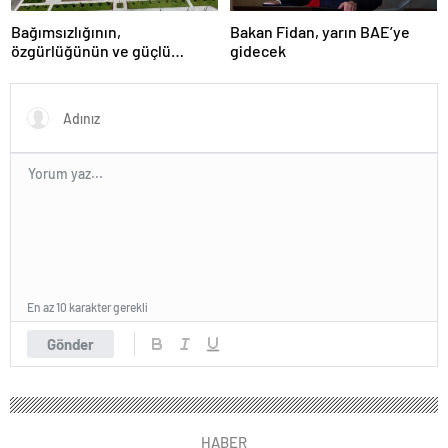
Bağımsızlığının,
Bakan Fidan, yarın BAE’ye
özgürlüğünün ve güçlü
gidecek
devlet olduğunun simgesi!
Türkiye’den Yavru Vatan’a dev
eserler…
En az 10 karakter gerekli
Gönder
HABER