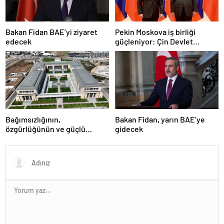
Bakan Fidan BAE’yi ziyaret
Pekin Moskova iş birliği
edecek
güçleniyor: Çin Devlet
Başkanı Zafer Günü için
Rusya’da olacak
Bağımsızlığının,
Bakan Fidan, yarın BAE’ye
özgürlüğünün ve güçlü
gidecek
devlet olduğunun simgesi!
Türkiye’den Yavru Vatan’a dev
eserler…