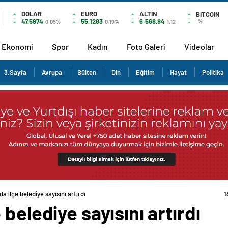
DOLAR
EURO
ALTIN
BITCOIN
47,5974
55,1283
6.568,84
%
0.05%
0.19%
1,12
Ekonomi
Spor
Kadın
Foto Galeri
Videolar
3.Sayfa
Avrupa
Bülten
Din
Eğitim
Hayat
Politika
a ilçe belediye sayısını artırdı
1
belediye sayısını artırdı