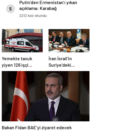
Putin’den Ermenistan’ı yıkan
açıklama: Karabağ
5
Azerbaycan’ın ayrılmaz bir
2212 kez okundu
parçasıdır!
Yemekte tavuk
İran İsrail’in
yiyen 126 işçi
Suriye’deki
hastanelik oldu
saldırılarını kınadı
Bakan Fidan BAE’yi ziyaret edecek