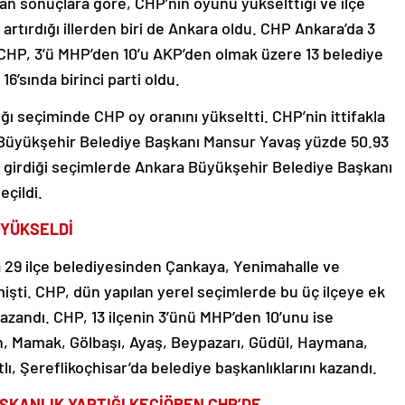
an sonuçlara göre, CHP’nin oyunu yükselttiği ve ilçe
 artırdığı illerden biri de Ankara oldu. CHP Ankara’da 3
ı. CHP, 3’ü MHP’den 10’u AKP’den olmak üzere 13 belediye
6’sında birinci parti oldu.
ı seçiminde CHP oy oranını yükseltti. CHP’nin ittifakla
a Büyükşehir Belediye Başkanı Mansur Yavaş yüzde 50.93
na girdiği seçimlerde Ankara Büyükşehir Belediye Başkanı
çildi.
A YÜKSELDİ
 29 ilçe belediyesinden Çankaya, Yenimahalle ve
ti. CHP, dün yapılan yerel seçimlerde bu üç ilçeye ek
kazandı. CHP, 13 ilçenin 3’ünü MHP’den 10’unu ise
n, Mamak, Gölbaşı, Ayaş, Beypazarı, Güdül, Haymana,
ı, Şereflikoçhisar’da belediye başkanlıklarını kazandı.
ŞKANLIK YAPTIĞI KEÇİÖREN CHP’DE