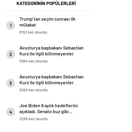
KATEGORİNİN POPÜLERLERİ
Trump’tan seçim sonrası ilk
mülakat
1
8152 kez okundu
Avusturya başbakanı Sebastian
Kurz ile ilgili bilinmeyenler
2
5064 kez okundu
Avusturya başbakanı Sebastian
Kurz ile ilgili bilinmeyenler
3
5029 kez okundu
Joe Biden 6 aylık hedeflerini
açıkladı. Senato buz gibi…
4
3269 kez okundu