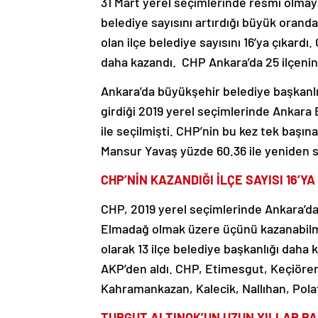
31 Mart yerel seçimlerinde resmi olmay
belediye sayısını artırdığı büyük oranda
olan ilçe belediye sayısını 16’ya çıkard
daha kazandı. CHP Ankara’da 25 ilçenin 1
Ankara’da büyükşehir belediye başkanlığ
girdiği 2019 yerel seçimlerinde Ankar
ile seçilmişti. CHP’nin bu kez tek başı
Mansur Yavaş yüzde 60.36 ile yeniden se
CHP’NİN KAZANDIĞI İLÇE SAYISI 16’Y
CHP, 2019 yerel seçimlerinde Ankara’da
Elmadağ olmak üzere üçünü kazanabilmiş
olarak 13 ilçe belediye başkanlığı daha 
AKP’den aldı. CHP, Etimesgut, Keçiöre
Kahramankazan, Kalecik, Nallıhan, Polatl
TURGUT ALTINOK’UN UZUN YILLAR BA