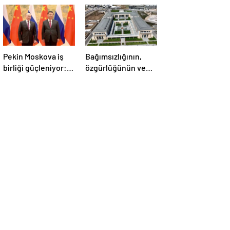
Pekin Moskova iş
Bağımsızlığının,
birliği güçleniyor:
özgürlüğünün ve
Çin Devlet Başkanı
güçlü devlet
Zafer Günü için
olduğunun simgesi!
Rusya’da olacak
Türkiye’den Yavru
Vatan’a dev
eserler…