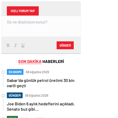
HIZLI YORUM YAP
GÖNDER
SON DAKİKA
HABERLERİ
EKONOMİ
06 Ağustos 2026
Gabar’da günlük petrol üretimi 30 bin
varili geçti
GÜNDEM
06 Ağustos 2026
Joe Biden 6 aylık hedeflerini açıkladı.
Senato buz gibi…