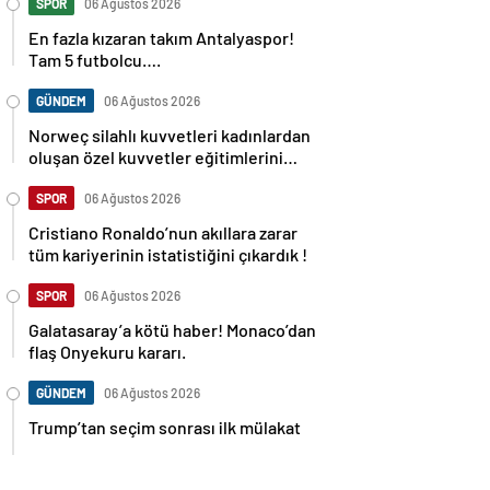
SPOR
06 Ağustos 2026
En fazla kızaran takım Antalyaspor!
Tam 5 futbolcu….
GÜNDEM
06 Ağustos 2026
Norweç silahlı kuvvetleri kadınlardan
oluşan özel kuvvetler eğitimlerini
başlattı.
SPOR
06 Ağustos 2026
Cristiano Ronaldo’nun akıllara zarar
tüm kariyerinin istatistiğini çıkardık !
SPOR
06 Ağustos 2026
Galatasaray’a kötü haber! Monaco’dan
flaş Onyekuru kararı.
GÜNDEM
06 Ağustos 2026
Trump’tan seçim sonrası ilk mülakat