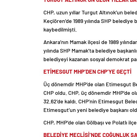
CHP, uzun yıllar Turgut Altınok’un bele
Keçiören’de 1989 yılında SHP belediye b
kaybedilmişti.
Ankara’nın Mamak ilçesi de 1989 yılında
yılında SHP Mamak’ta belediye başkanlı
belediyeyi kazanan sosyal demokrat par
ETİMESGUT MHP’DEN CHP’YE GEÇTİ
Üç dönemdir MHP’de olan Etimesgut Bel
CHP oldu. CHP, üç dönemdir MHP’de olan
32.62’de kaldı. CHP’nin Etimesgut Bele
Etimesgut’un yeni belediye başkanı old
CHP, MHP’de olan Gölbaşı ve Polatlı ilç
BELEDİYE MECLİSİ’NDE ÇOĞUNLUK S