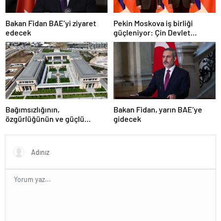
Bakan Fidan BAE’yi ziyaret
Pekin Moskova iş birliği
edecek
güçleniyor: Çin Devlet
Başkanı Zafer Günü için
Rusya’da olacak
Bağımsızlığının,
Bakan Fidan, yarın BAE’ye
özgürlüğünün ve güçlü
gidecek
devlet olduğunun simgesi!
Türkiye’den Yavru Vatan’a dev
eserler…