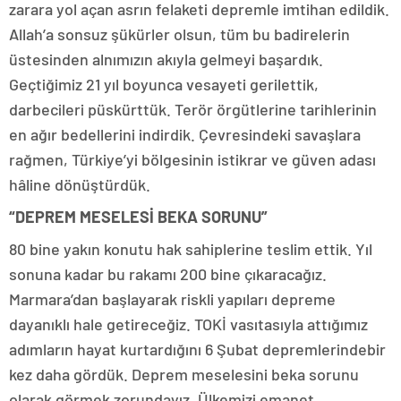
zarara yol açan asrın felaketi depremle imtihan edildik.
Allah’a sonsuz şükürler olsun, tüm bu badirelerin
üstesinden alnımızın akıyla gelmeyi başardık.
Geçtiğimiz 21 yıl boyunca vesayeti gerilettik,
darbecileri püskürttük. Terör örgütlerine tarihlerinin
en ağır bedellerini indirdik. Çevresindeki savaşlara
rağmen, Türkiye’yi bölgesinin istikrar ve güven adası
hâline dönüştürdük.
“DEPREM MESELESİ BEKA SORUNU”
80 bine yakın konutu hak sahiplerine teslim ettik. Yıl
sonuna kadar bu rakamı 200 bine çıkaracağız.
Marmara’dan başlayarak riskli yapıları depreme
dayanıklı hale getireceğiz. TOKİ vasıtasıyla attığımız
adımların hayat kurtardığını 6 Şubat depremlerindebir
kez daha gördük. Deprem meselesini beka sorunu
olarak görmek zorundayız. Ülkemizi emanet