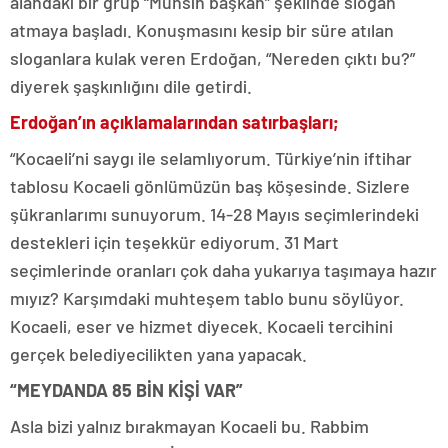
alandaki bir grup “Muhsin başkan” şeklinde slogan
atmaya başladı. Konuşmasını kesip bir süre atılan
sloganlara kulak veren Erdoğan, “Nereden çıktı bu?”
diyerek şaşkınlığını dile getirdi.
Erdoğan’ın açıklamalarından satırbaşları;
“Kocaeli’ni saygı ile selamlıyorum. Türkiye’nin iftihar
tablosu Kocaeli gönlümüzün baş köşesinde. Sizlere
şükranlarımı sunuyorum. 14-28 Mayıs seçimlerindeki
destekleri için teşekkür ediyorum. 31 Mart
seçimlerinde oranları çok daha yukarıya taşımaya hazır
mıyız? Karşımdaki muhteşem tablo bunu söylüyor.
Kocaeli, eser ve hizmet diyecek. Kocaeli tercihini
gerçek belediyecilikten yana yapacak.
“MEYDANDA 85 BİN KİŞİ VAR”
Asla bizi yalnız bırakmayan Kocaeli bu. Rabbim