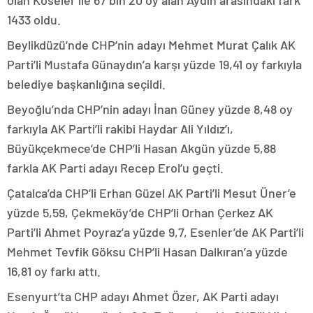
olan Köseler ile 67 bin 20 oy alan Aydın arasındaki fark
1433 oldu.
Beylikdüzü’nde CHP’nin adayı Mehmet Murat Çalık AK
Parti’li Mustafa Günaydın’a karşı yüzde 19,41 oy farkıyla
belediye başkanlığına seçildi.
Beyoğlu’nda CHP’nin adayı İnan Güney yüzde 8,48 oy
farkıyla AK Parti’li rakibi Haydar Ali Yıldız’ı,
Büyükçekmece’de CHP’li Hasan Akgün yüzde 5,88
farkla AK Parti adayı Recep Erol’u geçti.
Çatalca’da CHP’li Erhan Güzel AK Parti’li Mesut Üner’e
yüzde 5,59, Çekmeköy’de CHP’li Orhan Çerkez AK
Parti’li Ahmet Poyraz’a yüzde 9,7, Esenler’de AK Parti’li
Mehmet Tevfik Göksu CHP’li Hasan Dalkıran’a yüzde
16,81 oy farkı attı.
Esenyurt’ta CHP adayı Ahmet Özer, AK Parti adayı