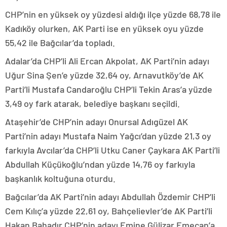
CHP’nin en yüksek oy yüzdesi aldığı ilçe yüzde 68,78 ile
Kadıköy olurken, AK Parti ise en yüksek oyu yüzde
55,42 ile Bağcılar’da topladı.
Adalar’da CHP’li Ali Ercan Akpolat, AK Parti’nin adayı
Uğur Sina Şen’e yüzde 32,64 oy, Arnavutköy’de AK
Parti’li Mustafa Candaroğlu CHP’li Tekin Aras’a yüzde
3,49 oy fark atarak, belediye başkanı seçildi.
Ataşehir’de CHP’nin adayı Onursal Adıgüzel AK
Parti’nin adayı Mustafa Naim Yağcı’dan yüzde 21,3 oy
farkıyla Avcılar’da CHP’li Utku Caner Çaykara AK Parti’li
Abdullah Küçükoğlu’ndan yüzde 14,76 oy farkıyla
başkanlık koltuğuna oturdu.
Bağcılar’da AK Parti’nin adayı Abdullah Özdemir CHP’li
Cem Kılıç’a yüzde 22,61 oy, Bahçelievler’de AK Parti’li
Hakan Bahadır CHP’nin adayı Emine Gülizar Emecan’a