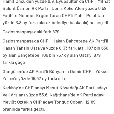
Hamit Öncü’den yüzde 9,9, Eyüpsultan’da CHP’li Mithat
Bülent Özmen AK Parti’li Deniz Köken’den yüzde 6,59,
Fatih’te Mehmet Ergün Turan CHP’li Mahir Polat’tan
yüzde 3,8 oy fazla alarak belediye başkanlığına seçildi.
Gaziosmanpaşa’daki fark 879
Gaziosmanpaşa’da CHP’li Hakan Bahçetepe AK Parti’li
Hasan Tahsin Usta’ya yüzde 0,33 fark attı. 107 bin 636
oy alan Bahçetepe, 106 bin 757 oy alan Usta’yı 879
farkla geçti.
Güngören’de AK Parti’li Bünyamin Demir CHP’li Yüksel
Yalçın’a yüzde 15,97 oy farkı attı.
Kadıköy’de CHP adayı Mesut Kösedağı AK Parti adayı
Veli Arslan’ı yüzde 55,6, Kağıthane’de AK Parti adayı
Mevlüt Öztekin CHP adayı Tonguç Çoban’ı 12,89
oranında farkla geçti.