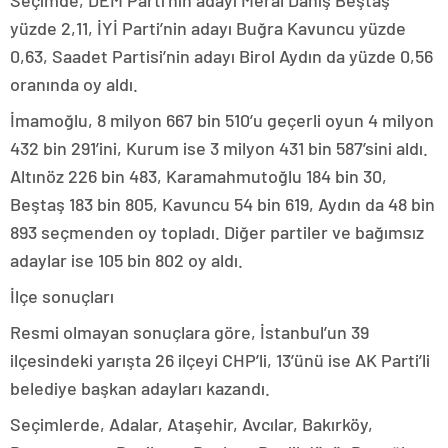
Seçimde, DEM Parti’nin adayı Meral Danış Beştaş
yüzde 2,11, İYİ Parti’nin adayı Buğra Kavuncu yüzde
0,63, Saadet Partisi’nin adayı Birol Aydın da yüzde 0,56
oranında oy aldı.
İmamoğlu, 8 milyon 667 bin 510’u geçerli oyun 4 milyon
432 bin 291’ini, Kurum ise 3 milyon 431 bin 587’sini aldı.
Altınöz 226 bin 483, Karamahmutoğlu 184 bin 30,
Beştaş 183 bin 805, Kavuncu 54 bin 619, Aydın da 48 bin
893 seçmenden oy topladı. Diğer partiler ve bağımsız
adaylar ise 105 bin 802 oy aldı.
İlçe sonuçları
Resmi olmayan sonuçlara göre, İstanbul’un 39
ilçesindeki yarışta 26 ilçeyi CHP’li, 13’ünü ise AK Parti’li
belediye başkan adayları kazandı.
Seçimlerde, Adalar, Ataşehir, Avcılar, Bakırköy,