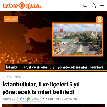
207 okunma
İstanbullular, il ve ilçeleri 5 yıl
yönetecek isimleri belirledi
30 Temmuz 2024 07:36
ABONE OL
News