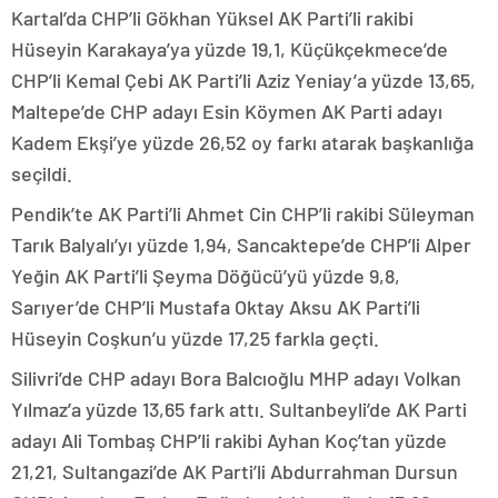
Kartal’da CHP’li Gökhan Yüksel AK Parti’li rakibi
Hüseyin Karakaya’ya yüzde 19,1, Küçükçekmece’de
CHP’li Kemal Çebi AK Parti’li Aziz Yeniay’a yüzde 13,65,
Maltepe’de CHP adayı Esin Köymen AK Parti adayı
Kadem Ekşi’ye yüzde 26,52 oy farkı atarak başkanlığa
seçildi.
Pendik’te AK Parti’li Ahmet Cin CHP’li rakibi Süleyman
Tarık Balyalı’yı yüzde 1,94, Sancaktepe’de CHP’li Alper
Yeğin AK Parti’li Şeyma Döğücü’yü yüzde 9,8,
Sarıyer’de CHP’li Mustafa Oktay Aksu AK Parti’li
Hüseyin Coşkun’u yüzde 17,25 farkla geçti.
Silivri’de CHP adayı Bora Balcıoğlu MHP adayı Volkan
Yılmaz’a yüzde 13,65 fark attı. Sultanbeyli’de AK Parti
adayı Ali Tombaş CHP’li rakibi Ayhan Koç’tan yüzde
21,21, Sultangazi’de AK Parti’li Abdurrahman Dursun