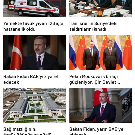
Yemekte tavuk yiyen 126 işçi
İran İsrail’in Suriye’deki
hastanelik oldu
saldırılarını kınadı
Bakan Fidan BAE’yi ziyaret
Pekin Moskova iş birliği
edecek
güçleniyor: Çin Devlet
Başkanı Zafer Günü için
Rusya’da olacak
Bağımsızlığının,
Bakan Fidan, yarın BAE’ye
özgürlüğünün ve güçlü
gidecek