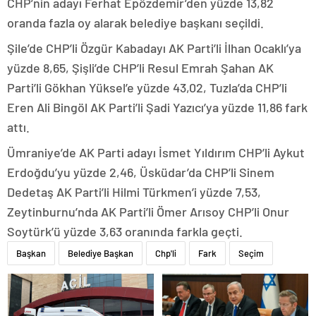
CHP’nin adayı Ferhat Epözdemir’den yüzde 13,82
oranda fazla oy alarak belediye başkanı seçildi.
Şile’de CHP’li Özgür Kabadayı AK Parti’li İlhan Ocaklı’ya
yüzde 8,65, Şişli’de CHP’li Resul Emrah Şahan AK
Parti’li Gökhan Yüksel’e yüzde 43,02, Tuzla’da CHP’li
Eren Ali Bingöl AK Parti’li Şadi Yazıcı’ya yüzde 11,86 fark
attı.
Ümraniye’de AK Parti adayı İsmet Yıldırım CHP’li Aykut
Erdoğdu’yu yüzde 2,46, Üsküdar’da CHP’li Sinem
Dedetaş AK Parti’li Hilmi Türkmen’i yüzde 7,53,
Zeytinburnu’nda AK Parti’li Ömer Arısoy CHP’li Onur
Soytürk’ü yüzde 3,63 oranında farkla geçti.
Başkan
Belediye Başkan
Chp'li
Fark
Seçim