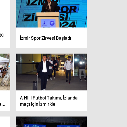
tü
İzmir Spor Zirvesi Başladı
A Milli Futbol Takımı, İzlanda
a
maçı için İzmir’de