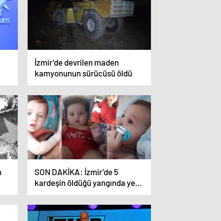
İzmir’de devrilen maden
kamyonunun sürücüsü öldü
n
SON DAKİKA: İzmir’de 5
kardeşin öldüğü yangında yeni
detaylar! Anne kapıyı kilitleyip
gitmiş üst üste…