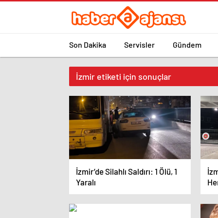
Son Dakika
Servisler
Gündem
İzmir etiketi için sonuçlar
İzmir’de Silahlı Saldırı: 1 Ölü, 1
İzm
Yaralı
He