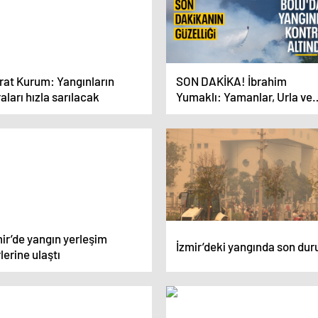
rat Kurum: Yangınların
SON DAKİKA! İbrahim
aları hızla sarılacak
Yumaklı: Yamanlar, Urla ve
Bolu’daki yangın kontrol
altında
ir’de yangın yerleşim
İzmir’deki yangında son du
lerine ulaştı