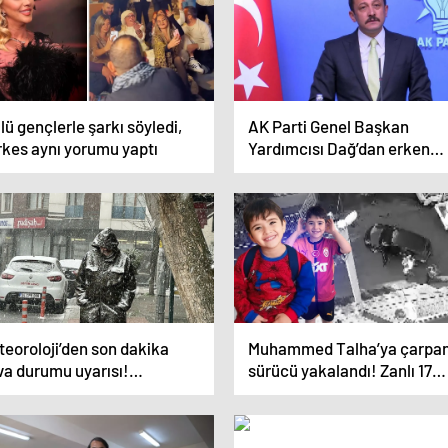
lü gençlerle şarkı söyledi,
AK Parti Genel Başkan
rkes aynı yorumu yaptı
Yardımcısı Dağ’dan erken
seçim çıkışı: Herkes işine
baksın
teoroloji’den son dakika
Muhammed Talha’ya çarpa
va durumu uyarısı!
sürücü yakalandı! Zanlı 17
tanbul’a ne zaman kar
yaşında ve…
ğacak? Uzmanlar tarih
rdi…