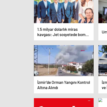
1.5 milyar dolarlık miras
Um
kavgası: Jet sosyetede bomba
etkisi yarattı!
İzmir’de Orman Yangını Kontrol
İzm
Altına Alındı
ve