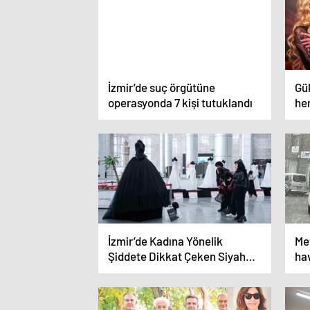
İzmir’de suç örgütüne
Gül
operasyonda 7 kişi tutuklandı
he
İzmir’de Kadına Yönelik
Me
Şiddete Dikkat Çeken Siyah
ha
Gelinlik Tasarımı
İs
ya
ve