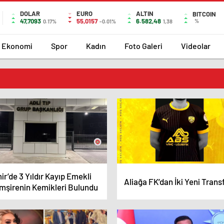
DOLAR
EURO
ALTIN
BITCOIN
47,7093
55,0157
6.582,48
%
0.17%
-0.01%
1,38
Ekonomi
Spor
Kadın
Foto Galeri
Videolar
ir’de 3 Yıldır Kayıp Emekli
Aliağa FK’dan İki Yeni Trans
mşirenin Kemikleri Bulundu