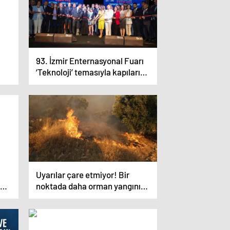
93. İzmir Enternasyonal Fuarı
‘Teknoloji’ temasıyla kapılarını
açtı
Uyarılar çare etmiyor! Bir
noktada daha orman yangını
başladı, hızla yayılıyor