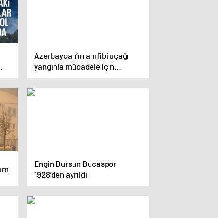
Azerbaycan’ın amfibi uçağı
yangınla mücadele için
İzmir’de
Engin Dursun Bucaspor
rum
1928’den ayrıldı