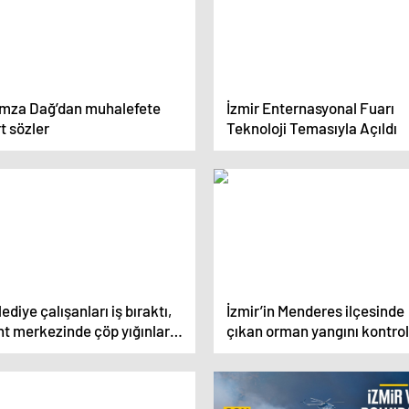
mza Dağ’dan muhalefete
İzmir Enternasyonal Fuarı
t sözler
Teknoloji Temasıyla Açıldı
ediye çalışanları iş bıraktı,
İzmir’in Menderes ilçesinde
t merkezinde çöp yığınları
çıkan orman yangını kontrol
uştu
altına alındı