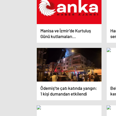
Manisa ve İzmir’de Kurtuluş
Ha
Günü kutlamaları
ser
düzenlenecek
Ödemiş’te çatı katında yangın:
Bel
1 kişi dumandan etkilendi
ken
ol