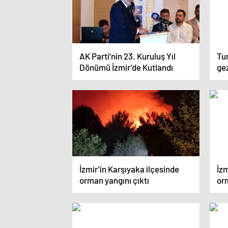
AK Parti’nin 23. Kuruluş Yıl
Tur
Dönümü İzmir’de Kutlandı
gez
İzmir’in Karşıyaka ilçesinde
İzm
orman yangını çıktı
orm