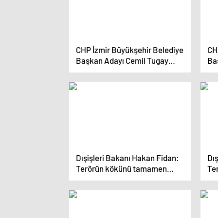
CHP İzmir Büyükşehir Belediye
CH
Başkan Adayı Cemil Tugay
Ba
Seçim Sonuçlarını Kutladı
Se
Dışişleri Bakanı Hakan Fidan:
Dış
Terörün kökünü tamamen
Te
kurutmaya kararlıyız
nok