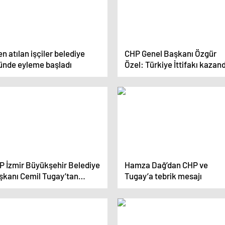
en atılan işçiler belediye
CHP Genel Başkanı Özgür
ünde eyleme başladı
Özel: Türkiye İttifakı kazand
P İzmir Büyükşehir Belediye
Hamza Dağ’dan CHP ve
şkanı Cemil Tugay’tan
Tugay’a tebrik mesajı
şekkür açıklaması