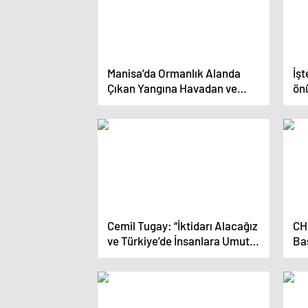
Manisa’da Ormanlık Alanda
İşt
Çıkan Yangına Havadan ve
ön
Karadan Müdahale Ediliyor
Cemil Tugay: “İktidarı Alacağız
CH
ve Türkiye’de İnsanlara Umut
Ba
Verecek Yönetimi
te
Gerçekleştireceğiz”