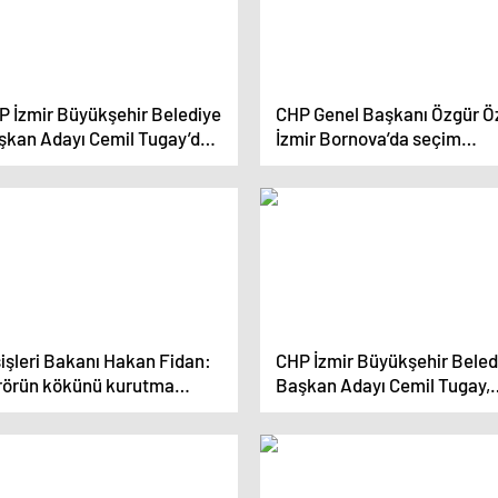
P İzmir Büyükşehir Belediye
CHP Genel Başkanı Özgür Öz
şkan Adayı Cemil Tugay’dan
İzmir Bornova’da seçim
çim Sonuçları Açıklaması
çalışmalarını sürdürdü
işleri Bakanı Hakan Fidan:
CHP İzmir Büyükşehir Beled
rörün kökünü kurutma
Başkan Adayı Cemil Tugay,
tasında kararlıyız
İzmir Esnaf Buluşması’na
katıldı