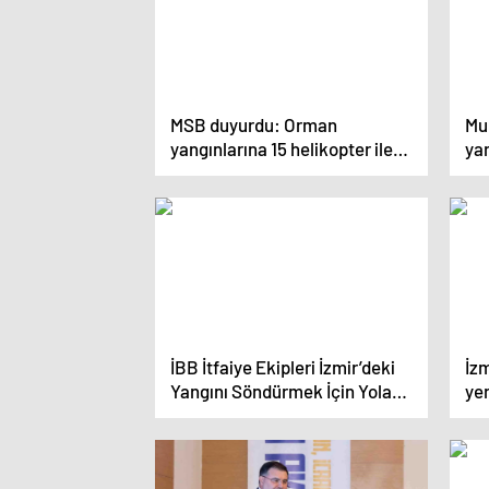
MSB duyurdu: Orman
Mu
yangınlarına 15 helikopter ile
yar
müdahale ediyoruz
İBB İtfaiye Ekipleri İzmir’deki
İzm
Yangını Söndürmek İçin Yola
yer
Çıktı