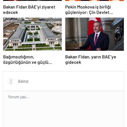
Bakan Fidan BAE’yi ziyaret
Pekin Moskova iş birliği
edecek
güçleniyor: Çin Devlet
Başkanı Zafer Günü için
Rusya’da olacak
Bağımsızlığının,
Bakan Fidan, yarın BAE’ye
özgürlüğünün ve güçlü
gidecek
devlet olduğunun simgesi!
Türkiye’den Yavru Vatan’a dev
eserler…