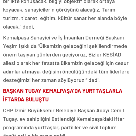
birlikte konuşacak, bilgiyi objektif olarak ortaya
koyacak, sanayicilerin görüşünü alacağız. Tarım,
turizm, ticaret, eğitim, kültür sanat her alanda böyle
olacak.” dedi.
Kemalpaşa Sanayici ve İş İnsanları Derneği Başkanı
Yeşim Işıklı da “Ülkemizin geleceğini şekillendirmede
önem taşıyan günlerden geçiyoruz. Bizler KESİAD
ailesi olarak her fırsatta ülkemizin geleceği için cesur
adımlar atmaya, değişim öncülüğündeki tüm liderlere
desteğimizi her zaman söylüyoruz.” dedi.
BAŞKAN TUGAY KEMALPAŞA’DA YURTTAŞLARLA
İFTARDA BULUŞTU
CHP İzmir Büyükşehir Belediye Başkan Adayı Cemil
Tugay, ev sahipliğini üstlendiği Kemalpaşa’daki iftar
programında yurttaşlar, partililer ve sivil toplum
örgütleri ile bir araya geldi.