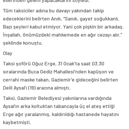
ellerinden geleni yapacaklarını söyledi.
Tüm taksiciler adına bu davayı yakından takip
edeceklerini belirten Anık, “Sanık, gayet soğukkanlı.
Bazı şeyleri kabul etmiyor. Yani çok pişkin bir arkadaş.
İnşallah, önümüzdeki mahkemede en ağır cezayı alır.”
şeklinde konuştu.
Olay
Taksi şoförü Oğuz Erge, 31 Ocak’ta saat 03.30
sıralarında Buca Gediz Mahallesi’nden kapüşon ve
cerrahi maske takan, Gaziemir’e gideceğini belirten
Delil Aysal’ı (19) aracına almıştı.
Taksi, Gaziemir Belediyesi yakınlarına vardığında
Aysal’ın arka koltuktan tabancayla üç el ateş ettiği
Erge ağır yaralanmış, kaldırıldığı hastanede hayatını
kaybetmişti.