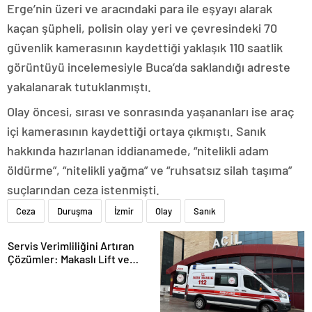
Erge’nin üzeri ve aracındaki para ile eşyayı alarak
kaçan şüpheli, polisin olay yeri ve çevresindeki 70
güvenlik kamerasının kaydettiği yaklaşık 110 saatlik
görüntüyü incelemesiyle Buca’da saklandığı adreste
yakalanarak tutuklanmıştı.
Olay öncesi, sırası ve sonrasında yaşananları ise araç
içi kamerasının kaydettiği ortaya çıkmıştı. Sanık
hakkında hazırlanan iddianamede, “nitelikli adam
öldürme”, “nitelikli yağma” ve “ruhsatsız silah taşıma”
suçlarından ceza istenmişti.
Ceza
Duruşma
İzmir
Olay
Sanık
Servis Verimliliğini Artıran
Çözümler: Makaslı Lift ve
Tamirci Lifti Rehberi