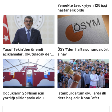
Yemekte tavuk yiyen 126 işçi
hastanelik oldu
Yusuf Tekin’den önemli
ÖSYM’den hafta sonunda dört
açıklamalar: Okutulacak dersi
sınav
kalmamış öğretmene branş
değişikliği masada
Çocukların 23 Nisan için
İstanbul’da tüm okullarda ilk
yazdığı şiirler şarkı oldu
ders başladı: Konu “afet
farkındalığı”