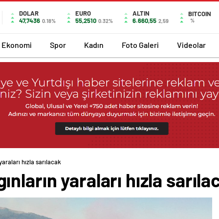
DOLAR
EURO
ALTIN
BITCOIN
47,7436
55,2510
6.660,55
%
0.18%
0.32%
2,59
Ekonomi
Spor
Kadın
Foto Galeri
Videolar
araları hızla sarılacak
nların yaraları hızla sarıla