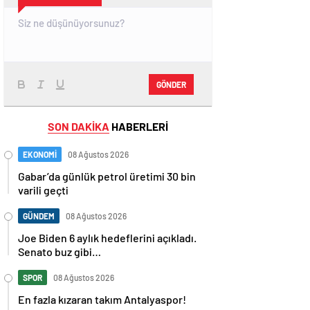
GÖNDER
SON DAKİKA
HABERLERİ
EKONOMİ
08 Ağustos 2026
Gabar’da günlük petrol üretimi 30 bin
varili geçti
GÜNDEM
08 Ağustos 2026
Joe Biden 6 aylık hedeflerini açıkladı.
Senato buz gibi…
SPOR
08 Ağustos 2026
En fazla kızaran takım Antalyaspor!