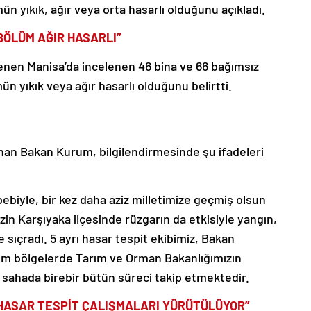
 yıkık, ağır veya orta hasarlı olduğunu açıkladı.
 BÖLÜM AĞIR HASARLI”
enen Manisa’da incelenen 46 bina ve 66 bağımsız
 yıkık veya ağır hasarlı olduğunu belirtti.
nan Bakan Kurum, bilgilendirmesinde şu ifadeleri
biyle, bir kez daha aziz milletimize geçmiş olsun
izin Karşıyaka ilçesinde rüzgarın da etkisiyle yangın,
 sıçradı. 5 ayrı hasar tespit ekibimiz, Bakan
tüm bölgelerde Tarım ve Orman Bakanlığımızın
sahada birebir bütün süreci takip etmektedir.
HASAR TESPİT ÇALIŞMALARI YÜRÜTÜLÜYOR”