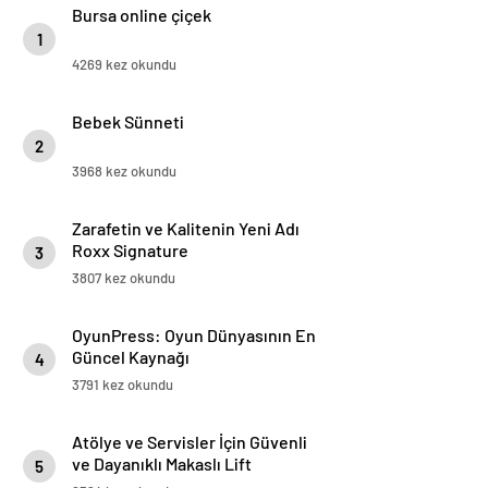
Bursa online çiçek
1
4269 kez okundu
Bebek Sünneti
2
3968 kez okundu
Zarafetin ve Kalitenin Yeni Adı
Roxx Signature
3
3807 kez okundu
OyunPress: Oyun Dünyasının En
Güncel Kaynağı
4
3791 kez okundu
Atölye ve Servisler İçin Güvenli
ve Dayanıklı Makaslı Lift
5
Çözümleri