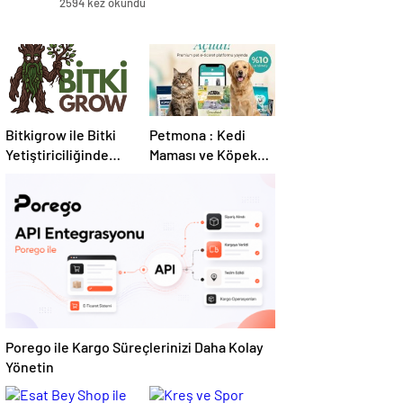
2594 kez okundu
Bitkigrow ile Bitki
Petmona : Kedi
Yetiştiriciliğinde
Maması ve Köpek
Doğru Ekipman ve
Maması İle Tüm
Ürün Seçimi
Evcil Hayvan
Ürünleri
Porego ile Kargo Süreçlerinizi Daha Kolay
Yönetin