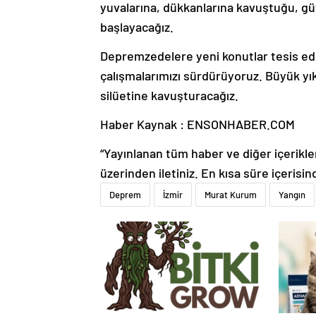
yuvalarına, dükkanlarına kavuştuğu, gü
başlayacağız.
Depremzedelere yeni konutlar tesis edili
çalışmalarımızı sürdürüyoruz. Büyük yık
silüetine kavuşturacağız.
Haber Kaynak : ENSONHABER.COM
“Yayınlanan tüm haber ve diğer içerikler i
üzerinden iletiniz. En kısa süre içerisin
Deprem
İzmir
Murat Kurum
Yangın