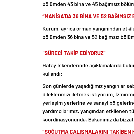
bölümden 43 bina ve 45 bağımsız bölümün
“MANİSA’DA 36 BİNA VE 52 BAĞIMSIZ
Kurum, ayrıca orman yangınından etkil
bölümden 36 bina ve 52 bağımsız bölümün
“SÜRECİ TAKİP EDİYORUZ”
Hatay İskenderinde açıklamalarda bulu
kullandı:
Son günlerde yaşadığımız yangınlar sebe
dileklerimizi iletmek istiyorum. İzmirim
yerleşim yerlerine ve sanayi bölgelerine
yardımcılarımız, yangından etkilenen 
koordinasyonunda, Bakanımız da bizzat 
“SOĞUTMA ÇALIŞMALARINI TAKİBEN 