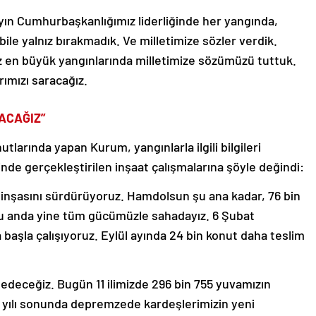
yın Cumhurbaşkanlığımız liderliğinde her yangında,
bile yalnız bırakmadık. Ve milletimize sözler verdik.
iz en büyük yangınlarında milletimize sözümüzü tuttuk.
rımızı saracağız.
ACAĞIZ”
tlarında yapan Kurum, yangınlarla ilgili bilgileri
de gerçekleştirilen inşaat çalışmalarına şöyle değindi:
n inşasını sürdürüyoruz. Hamdolsun şu ana kadar, 76 bin
Şu anda yine tüm gücümüzle sahadayız. 6 Şubat
 başla çalışıyoruz. Eylül ayında 24 bin konut daha teslim
edeceğiz. Bugün 11 ilimizde 296 bin 755 yuvamızın
5 yılı sonunda depremzede kardeşlerimizin yeni