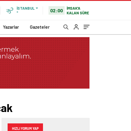
İMSAK'A
İSTANBUL
02:00
KALAN SÜRE
°
Yazarlar
Gazeteler
cak
HIZLI YORUM YAP