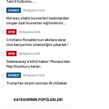
Tam 5 futbolcu….
GÜNDEM
08 Ağustos 2026
Norweç silahlı kuvvetleri kadınlardan
oluşan özel kuvvetler eğitimlerini
başlattı.
SPOR
08 Ağustos 2026
Cristiano Ronaldo’nun akıllara zarar
tüm kariyerinin istatistiğini çıkardık !
SPOR
08 Ağustos 2026
Galatasaray’a kötü haber! Monaco’dan
flaş Onyekuru kararı.
GÜNDEM
08 Ağustos 2026
Trump’tan seçim sonrası ilk mülakat
KATEGORİNİN POPÜLERLERİ