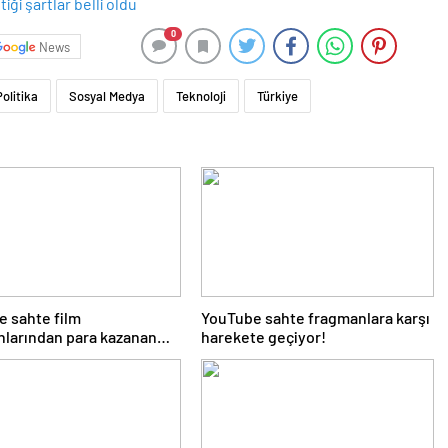
0
News
Politika
Sosyal Medya
Teknoloji
Türkiye
 sahte film
YouTube sahte fragmanlara karşı
larından para kazanan
harekete geçiyor!
ara müdahale edecek