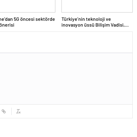
e’dan 5G öncesi sektörde
Türkiye’nin teknoloji ve
önerisi
inovasyon üssü Bilişim Vadisi,
enerjisini güneşten sağlıyor