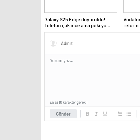
Galaxy S25 Edge duyuruldu!
Vodafon
Telefon çok ince ama peki ya
reform 
batarya?
En az 10 karakter gerekli
Gönder