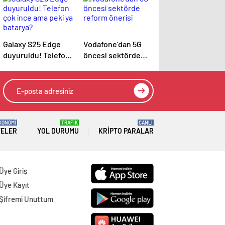
Galaxy S25 Edge
Vodafone’dan 5G
duyuruldu! Telefon
öncesi sektörde
çok ince ama peki
reform önerisi
ya batarya?
KONOMİ
TRAFİK
CANLI
TELER
YOL DURUMU
KRIPTO PARALAR
Üye Giriş
Üye Kayıt
Şifremi Unuttum