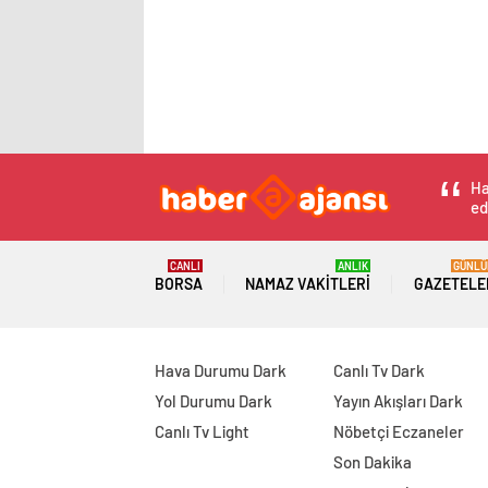
Ha
ed
CANLI
ANLIK
GÜNLÜ
BORSA
NAMAZ VAKITLERI
GAZETELE
Hava Durumu Dark
Canlı Tv Dark
Yol Durumu Dark
Yayın Akışları Dark
Canlı Tv Light
Nöbetçi Eczaneler
Son Dakika