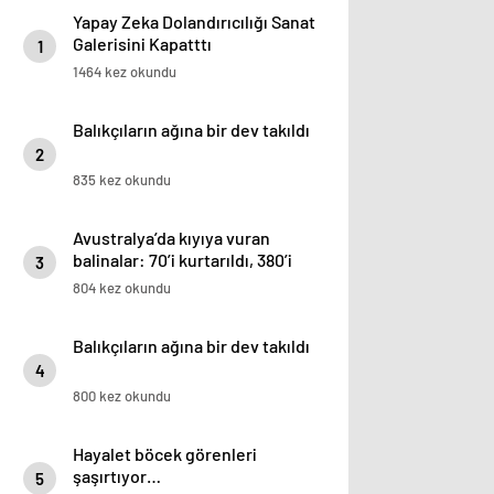
Yapay Zeka Dolandırıcılığı Sanat
Galerisini Kapatttı
1
1464 kez okundu
Balıkçıların ağına bir dev takıldı
2
835 kez okundu
Avustralya’da kıyıya vuran
balinalar: 70’i kurtarıldı, 380’i
3
öldü
804 kez okundu
Balıkçıların ağına bir dev takıldı
4
800 kez okundu
Hayalet böcek görenleri
şaşırtıyor…
5