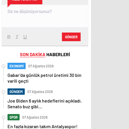
GÖNDER
SON DAKİKA
HABERLERİ
EKONOMİ
07 Ağustos 2026
Gabar’da günlük petrol üretimi 30 bin
varili geçti
GÜNDEM
07 Ağustos 2026
Joe Biden 6 aylık hedeflerini açıkladı.
Senato buz gibi…
SPOR
07 Ağustos 2026
En fazla kızaran takım Antalyaspor!