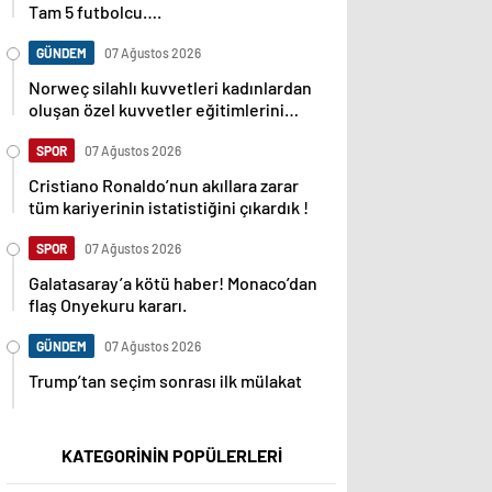
Tam 5 futbolcu….
GÜNDEM
07 Ağustos 2026
Norweç silahlı kuvvetleri kadınlardan
oluşan özel kuvvetler eğitimlerini
başlattı.
SPOR
07 Ağustos 2026
Cristiano Ronaldo’nun akıllara zarar
tüm kariyerinin istatistiğini çıkardık !
SPOR
07 Ağustos 2026
Galatasaray’a kötü haber! Monaco’dan
flaş Onyekuru kararı.
GÜNDEM
07 Ağustos 2026
Trump’tan seçim sonrası ilk mülakat
KATEGORİNİN POPÜLERLERİ