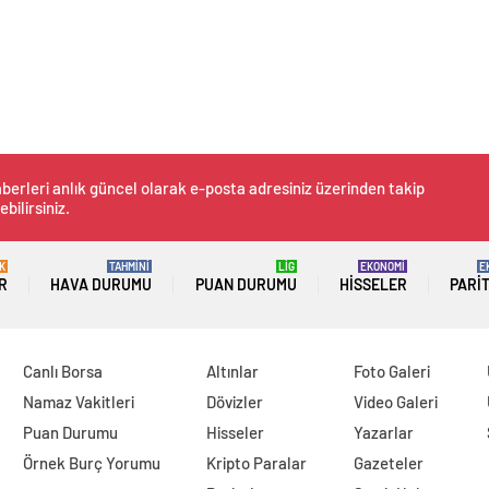
berleri anlık güncel olarak e-posta adresiniz üzerinden takip
ebilirsiniz.
K
TAHMİNİ
LİG
EKONOMİ
E
R
HAVA DURUMU
PUAN DURUMU
HISSELER
PARI
Canlı Borsa
Altınlar
Foto Galeri
Namaz Vakitleri
Dövizler
Video Galeri
Puan Durumu
Hisseler
Yazarlar
Örnek Burç Yorumu
Kripto Paralar
Gazeteler