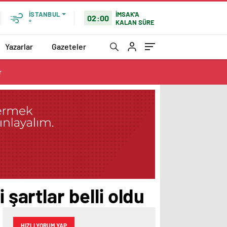
İMSAK'A
İSTANBUL
02:00
KALAN SÜRE
°
Yazarlar
Gazeteler
r
 şartlar belli oldu
HIZLI YORUM YAP