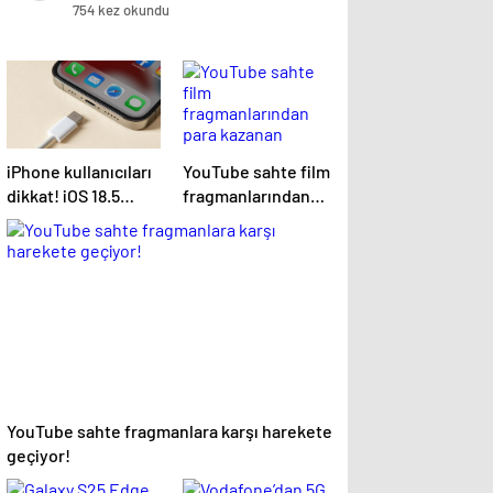
754 kez okundu
iPhone kullanıcıları
YouTube sahte film
dikkat! iOS 18.5
fragmanlarından
güncellemesi çıktı:
para kazanan
İşte tüm yenilikler
kanallara müdahale
edecek
YouTube sahte fragmanlara karşı harekete
geçiyor!