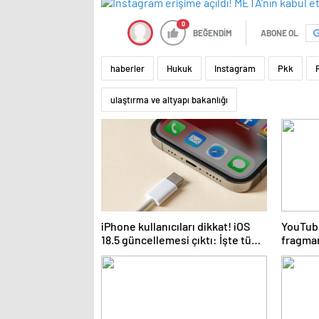
0
BEĞENDİM
ABONE OL
haberler
Hukuk
Instagram
Pkk
ulaştırma ve altyapı bakanlığı
iPhone kullanıcıları dikkat! iOS
YouTube
18.5 güncellemesi çıktı: İşte tüm
fragman
yenilikler
kanall