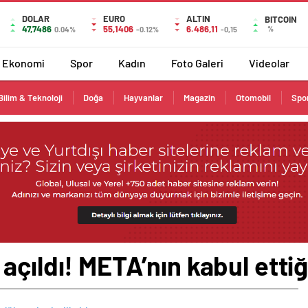
DOLAR
EURO
ALTIN
BITCOIN
47,7486
55,1406
6.486,11
%
0.04%
-0.12%
-0,15
Ekonomi
Spor
Kadın
Foto Galeri
Videolar
Bilim & Teknoloji
Doğa
Hayvanlar
Magazin
Otomobil
Spo
çıldı! META’nın kabul ettiği