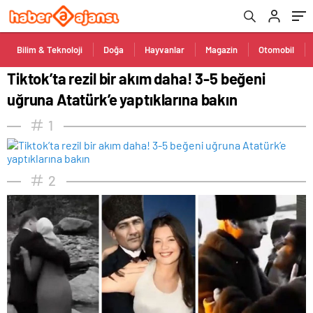
Bilim & Teknoloji
Doğa
Hayvanlar
Magazin
Otomobil
Tiktok’ta rezil bir akım daha! 3-5 beğeni
uğruna Atatürk’e yaptıklarına bakın
1
2