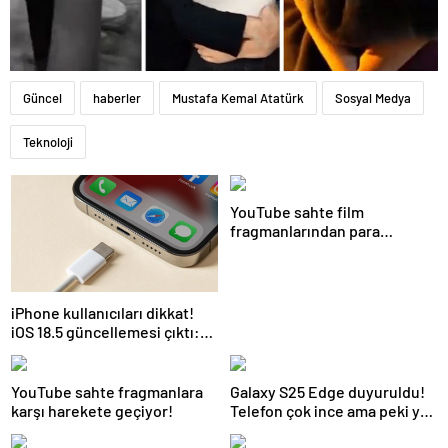
Güncel
haberler
Mustafa Kemal Atatürk
Sosyal Medya
Teknoloji
YouTube sahte film
fragmanlarından para
kazanan kanallara müdahale
edecek
iPhone kullanıcıları dikkat!
iOS 18.5 güncellemesi çıktı:
İşte tüm yenilikler
YouTube sahte fragmanlara
Galaxy S25 Edge duyuruldu!
karşı harekete geçiyor!
Telefon çok ince ama peki ya
batarya?