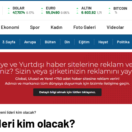
DOLAR
EURO
ALTIN
BITCOIN
47,7074
55,0490
6.603,92
%
0.17%
0.05%
1,71
Ekonomi
Spor
Kadın
Foto Galeri
Videolar
3.Sayfa
Avrupa
Bülten
Din
Eğitim
Hayat
Politika
yeni lideri kim olacak?
ideri kim olacak?