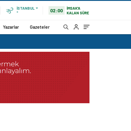
İMSAK'A
İSTANBUL
02:00
KALAN SÜRE
°
Yazarlar
Gazeteler