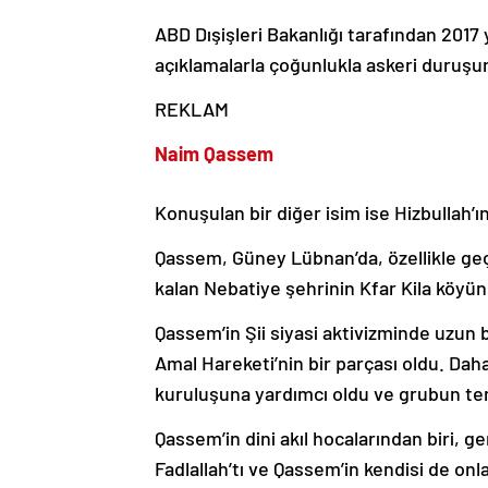
ABD Dışişleri Bakanlığı tarafından 2017 
açıklamalarla çoğunlukla askeri duruşunu
REKLAM
Naim Qassem
Konuşulan bir diğer isim ise Hizbullah’
Qassem, Güney Lübnan’da, özellikle geç
kalan Nebatiye şehrinin Kfar Kila köyü
Qassem’in Şii siyasi aktivizminde uzun b
Amal Hareketi’nin bir parçası oldu. Daha
kuruluşuna yardımcı oldu ve grubun teme
Qassem’in dini akıl hocalarından biri,
Fadlallah’tı ve Qassem’in kendisi de onla