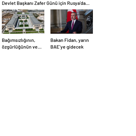
Devlet Başkanı Zafer Günü için Rusya’da
olacak
Bağımsızlığının,
Bakan Fidan, yarın
özgürlüğünün ve
BAE’ye gidecek
güçlü devlet
olduğunun simgesi!
Türkiye’den Yavru
Vatan’a dev
eserler…