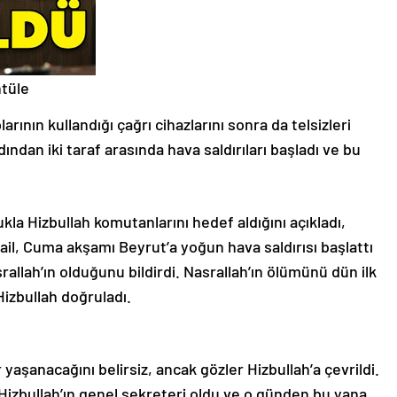
tüle
rının kullandığı çağrı cihazlarını sonra da telsizleri
dından iki taraf arasında hava saldırıları başladı ve bu
ukla Hizbullah komutanlarını hedef aldığını açıkladı,
rail, Cuma akşamı Beyrut’a yoğun hava saldırısı başlattı
allah’ın olduğunu bildirdi. Nasrallah’ın ölümünü dün ilk
Hizbullah doğruladı.
aşanacağını belirsiz, ancak gözler Hizbullah’a çevrildi.
 Hizbullah’ın genel sekreteri oldu ve o günden bu yana