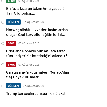
SPOR
07 Ağustos 2026
En fazla kızaran takım Antalyaspor!
Tam 5 futbolcu….
GÜNDEM
07 Ağustos 2026
Norweç silahlı kuvvetleri kadınlardan
oluşan özel kuvvetler eğitimlerini
başlattı.
SPOR
07 Ağustos 2026
Cristiano Ronaldo’nun akıllara zarar
tüm kariyerinin istatistiğini çıkardık !
SPOR
07 Ağustos 2026
Galatasaray’a kötü haber! Monaco’dan
flaş Onyekuru kararı.
GÜNDEM
07 Ağustos 2026
Trump’tan seçim sonrası ilk mülakat