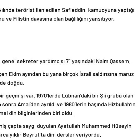
yılında terörist ilan edilen Safieddin, kamuoyuna yaptığı
 ve Filistin davasına olan bağlılığını yansıtıyor.
ın genel sekreter yardımcısı 71 yaşındaki Naim Qassem.
en Ekim ayından bu yana birçok İsrail saldırısına maruz
nde doğdu.
ir geçmişi var. 1970’lerde Lübnan’daki bir Şii grubu olan
 sonra Amal’den ayrıldı ve 1980’lerin başında Hizbullah’ın
l din bilginlerinden biri oldu.
 geniş çapta saygı duyulan Ayetullah Muhammed Hüseyin
rca yıldır Beyrut’ta dini dersler veriyordu.