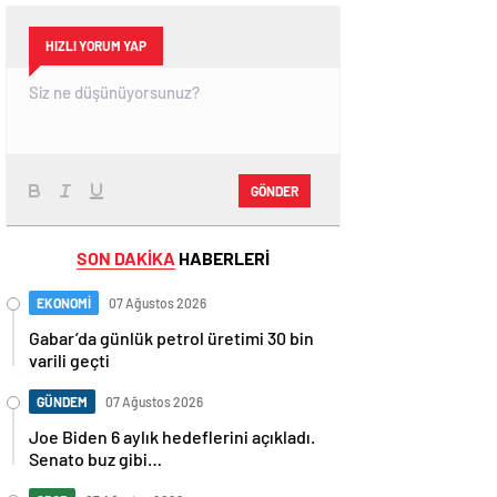
HIZLI YORUM YAP
GÖNDER
SON DAKİKA
HABERLERİ
EKONOMİ
07 Ağustos 2026
Gabar’da günlük petrol üretimi 30 bin
varili geçti
GÜNDEM
07 Ağustos 2026
Joe Biden 6 aylık hedeflerini açıkladı.
Senato buz gibi…