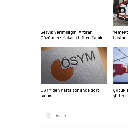
Servis Verimliliğini Artıran
Yemekte
Çözümler: Makaslı Lift ve Tamirci
hastane
Lifti Rehberi
ÖSYM’den hafta sonunda dört
Çocukla
sınav
şiirler 