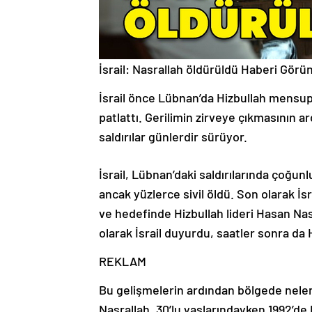
İsrail: Nasrallah öldürüldü
Haberi Görün
İsrail önce Lübnan’da Hizbullah mensupla
patlattı. Gerilimin zirveye çıkmasının ar
saldırılar günlerdir sürüyor.
İsrail, Lübnan’daki saldırılarında çoğunl
ancak yüzlerce sivil öldü. Son olarak İs
ve hedefinde Hizbullah lideri Hasan Nasr
olarak İsrail duyurdu, saatler sonra da 
REKLAM
Bu gelişmelerin ardından bölgede neler y
Nasrallah, 30’lu yaşlarındayken 1992’de