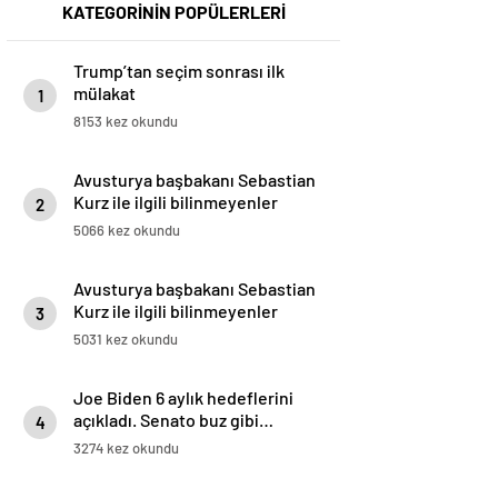
KATEGORİNİN POPÜLERLERİ
Trump’tan seçim sonrası ilk
mülakat
1
8153 kez okundu
Avusturya başbakanı Sebastian
Kurz ile ilgili bilinmeyenler
2
5066 kez okundu
Avusturya başbakanı Sebastian
Kurz ile ilgili bilinmeyenler
3
5031 kez okundu
Joe Biden 6 aylık hedeflerini
açıkladı. Senato buz gibi…
4
3274 kez okundu