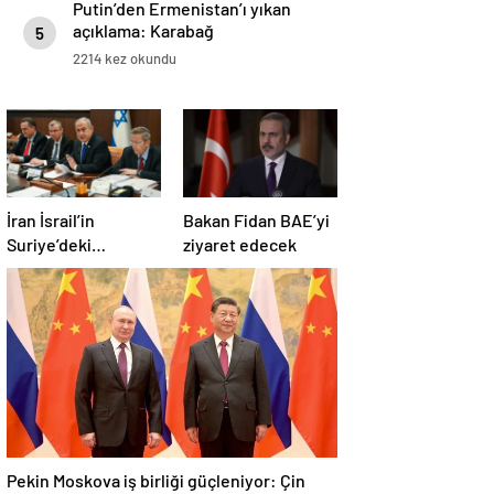
Putin’den Ermenistan’ı yıkan
açıklama: Karabağ
5
Azerbaycan’ın ayrılmaz bir
2214 kez okundu
parçasıdır!
İran İsrail’in
Bakan Fidan BAE’yi
Suriye’deki
ziyaret edecek
saldırılarını kınadı
Pekin Moskova iş birliği güçleniyor: Çin