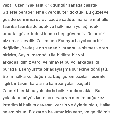
yaptı. Özer, “Yaklaşık kırk gündür sahada çalıştık.
Sizlerle beraber emek verdik, ter döktük. Bu güzel ve
güzide şehrimizi ev ev, cadde cadde, mahalle mahalle,
fabrika fabrika dolaştık ve halkımızın yüreğindeki
umuda, gözlerindeki inanca hep güvendik. Onlar bizi,
biz onları sevdik. Zaten ben Esenyurt’a yabancı biri
değildim. Yaklaşık on senedir İstanbul’a hizmet veren
biriyim. Sayın İmamoğlu ile birlikte bir yol
arkadaşlığımız vardı ve nihayet bu yol arkadaşlığı
burada, Esenyurt’ta bir adaylaşma sürecine dönüştü.
Bizim halkla kurduğumuz bağı gören bazıları, bizimle
ilgili bir takım karalama kampanyaları başlattı.
Zannettiler ki bu yalanlarla halkı kandıracaklar. Bu
yalanların büyük kısmına cevap vermedim çoğu kez.
İstedim ki halkım cevabını versin ve öylede oldu. Halka
selam olsun. Biz zaten halkımız için varız. ve geldiğimiz