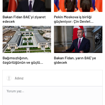
Bakan Fidan BAE’yi ziyaret
Pekin Moskova iş birliği
edecek
güçleniyor: Çin Devlet
Başkanı Zafer Günü için
Rusya’da olacak
Bağımsızlığının,
Bakan Fidan, yarın BAE’ye
özgürlüğünün ve güçlü
gidecek
devlet olduğunun simgesi!
Türkiye’den Yavru Vatan’a dev
eserler…