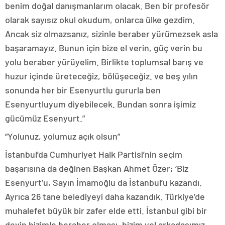
benim doğal danışmanlarım olacak. Ben bir profesör
olarak sayısız okul okudum, onlarca ülke gezdim.
Ancak siz olmazsanız, sizinle beraber yürümezsek asla
başaramayız. Bunun için bize el verin, güç verin bu
yolu beraber yürüyelim. Birlikte toplumsal barış ve
huzur içinde üreteceğiz, bölüşeceğiz. ve beş yılın
sonunda her bir Esenyurtlu gururla ben
Esenyurtluyum diyebilecek. Bundan sonra işimiz
gücümüz Esenyurt.”
“Yolunuz, yolumuz açık olsun”
İstanbul’da Cumhuriyet Halk Partisi’nin seçim
başarısına da değinen Başkan Ahmet Özer; ‘Biz
Esenyurt’u, Sayın İmamoğlu da İstanbul’u kazandı.
Ayrıca 26 tane belediyeyi daha kazandık. Türkiye’de
muhalefet büyük bir zafer elde etti. İstanbul gibi bir
devin bizimle beraber olması, bizim yol arkadaşımız