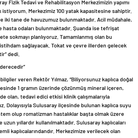
ray Fizik Tedavi ve Rehabilitasyon Merkezimizin yapımı
istiyorum. Merkezimiz 100 yatak kapasitesine sahiptir.
e iki tane de havuzumuz bulunmaktadır. Acil müdahale,
e hasta odaları bulunmaktadır. Şuanda ise tefrişat
zmete sokmayı planlıyoruz. Tamamlanmış olan bu
istihdam sağlayacak. Tokat ve çevre illerden gelecek
ir” dedi.
 derecedir”
bilgiler veren Rektör Yılmaz, “Biliyorsunuz kaplıca doğal
itresinde 1 gramın üzerinde çözünmüş mineral içeren,
de olan, tedavi edici etkisi klinik çalışmalarıyla
uz. Dolayısıyla Sulusaray ilçesinde bulunan kaplıca suyu
öntem olup romatizman hastalıklar başta olmak üzere
 uzun yıllardır kullanılmaktadır. Sulusaray kaplıcaları
emli kaplıcalarındandır. Merkezimize verilecek olan