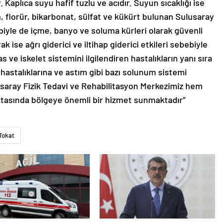
aplıca suyu hafif tuzlu ve acıdır. Suyun sıcaklığı ise
, florür, bikarbonat, sülfat ve kükürt bulunan Sulusaray
biyle de içme, banyo ve soluma kürleri olarak güvenli
 ise ağrı giderici ve iltihap giderici etkileri sebebiyle
s ve iskelet sistemini ilgilendiren hastalıkların yanı sıra
t hastalıklarına ve astım gibi bazı solunum sistemi
usaray Fizik Tedavi ve Rehabilitasyon Merkezimiz hem
tasında bölgeye önemli bir hizmet sunmaktadır”
Tokat