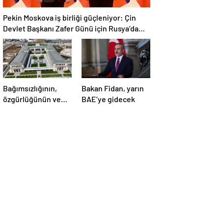
Pekin Moskova iş birliği güçleniyor: Çin
Devlet Başkanı Zafer Günü için Rusya’da
olacak
Bağımsızlığının,
Bakan Fidan, yarın
özgürlüğünün ve
BAE’ye gidecek
güçlü devlet
olduğunun simgesi!
Türkiye’den Yavru
Vatan’a dev
eserler…