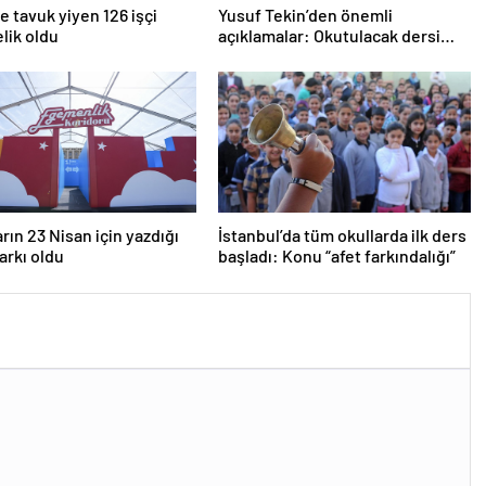
 tavuk yiyen 126 işçi
Yusuf Tekin’den önemli
lik oldu
açıklamalar: Okutulacak dersi
kalmamış öğretmene branş
değişikliği masada
rın 23 Nisan için yazdığı
İstanbul’da tüm okullarda ilk ders
şarkı oldu
başladı: Konu “afet farkındalığı”