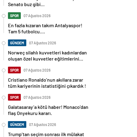
Senato buz gibi…
SPOR
07 Ağustos 2026
En fazla kızaran takım Antalyaspor!
Tam 5 futbolcu….
GÜNDEM
07 Ağustos 2026
Norweç silahlı kuvvetleri kadınlardan
oluşan özel kuvvetler eğitimlerini
başlattı.
SPOR
07 Ağustos 2026
Cristiano Ronaldo’nun akıllara zarar
tüm kariyerinin istatistiğini çıkardık !
SPOR
07 Ağustos 2026
Galatasaray’a kötü haber! Monaco’dan
flaş Onyekuru kararı.
GÜNDEM
07 Ağustos 2026
Trump’tan seçim sonrası ilk mülakat