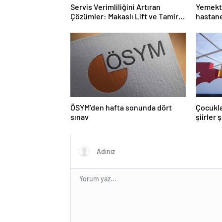
Servis Verimliliğini Artıran
Yemekte
Çözümler: Makaslı Lift ve Tamirci
hastane
Lifti Rehberi
ÖSYM’den hafta sonunda dört
Çocukla
sınav
şiirler 