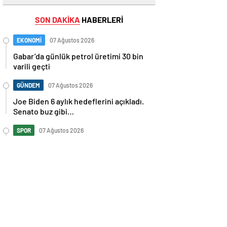
SON DAKİKA
HABERLERİ
EKONOMİ
07 Ağustos 2026
Gabar’da günlük petrol üretimi 30 bin
varili geçti
GÜNDEM
07 Ağustos 2026
Joe Biden 6 aylık hedeflerini açıkladı.
Senato buz gibi…
SPOR
07 Ağustos 2026
En fazla kızaran takım Antalyaspor!
Tam 5 futbolcu….
GÜNDEM
07 Ağustos 2026
Norweç silahlı kuvvetleri kadınlardan
oluşan özel kuvvetler eğitimlerini
başlattı.
SPOR
07 Ağustos 2026