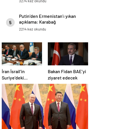
3274 kez okundu
Putin’den Ermenistan’ı yıkan
açıklama: Karabağ
5
Azerbaycan’ın ayrılmaz bir
2214 kez okundu
parçasıdır!
İran İsrail’in
Bakan Fidan BAE’yi
Suriye’deki
ziyaret edecek
saldırılarını kınadı