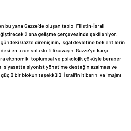
n bu yana Gazze’de oluşan tablo, Filistin-İsrail
iştirecek 2 ana gelişme çerçevesinde şekilleniyor.
ğündeki Gazze direnişinin, işgal devletine beklentilerin
deki en uzun soluklu fiili savaşını Gazze’ye karşı
 sıra ekonomik, toplumsal ve psikolojik çöküşle beraber
esel siyasette siyonist yönetime desteğin azalması ve
üçlü bir blokun teşekkülü, İsrail’in itibarını ve imajını
ini ortadan kaldırıyor.
kseninde Gazze’deki durumu şekillendiren 2’nci husus ise
ğü soykırım stratejisidir. Önceki yıllarda Gazze’de çok
rarası toplumdan yükselen tepkileri dikkate alarak