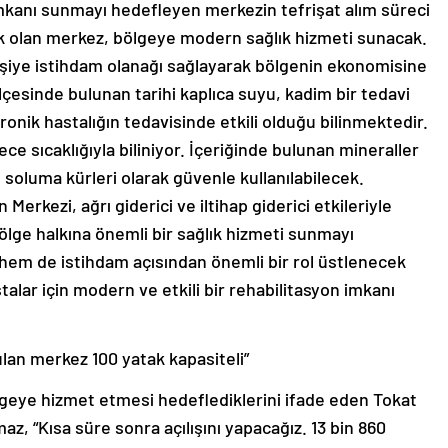
imkanı sunmayı hedefleyen merkezin tefrişat alım süreci
ek olan merkez, bölgeye modern sağlık hizmeti sunacak.
işiye istihdam olanağı sağlayarak bölgenin ekonomisine
lçesinde bulunan tarihi kaplıca suyu, kadim bir tedavi
onik hastalığın tedavisinde etkili olduğu bilinmektedir.
 sıcaklığıyla biliniyor. İçeriğinde bulunan mineraller
soluma kürleri olarak güvenle kullanılabilecek.
Merkezi, ağrı giderici ve iltihap giderici etkileriyle
bölge halkına önemli bir sağlık hizmeti sunmayı
hem de istihdam açısından önemli bir rol üstlenecek
alar için modern ve etkili bir rehabilitasyon imkanı
ulan merkez 100 yatak kapasiteli”
geye hizmet etmesi hedeflediklerini ifade eden Tokat
az, “Kısa süre sonra açılışını yapacağız. 13 bin 860