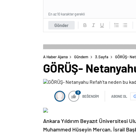
En az 10 karakter gerekli
Gönder
A Haber Ajansı
Gündem
3.Sayfa
GÖRÜŞ- Neta
GÖRÜŞ- Netanyahu 
0
BEĞENDİM
ABONE OL
Ankara Yıldırım Beyazıt Üniversitesi Ul
Muhammed Hüseyin Mercan, İsrail Başba