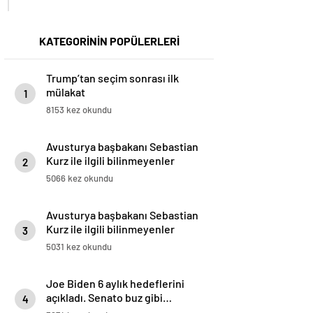
KATEGORİNİN POPÜLERLERİ
Trump’tan seçim sonrası ilk
mülakat
1
8153 kez okundu
Avusturya başbakanı Sebastian
Kurz ile ilgili bilinmeyenler
2
5066 kez okundu
Avusturya başbakanı Sebastian
Kurz ile ilgili bilinmeyenler
3
5031 kez okundu
Joe Biden 6 aylık hedeflerini
açıkladı. Senato buz gibi…
4