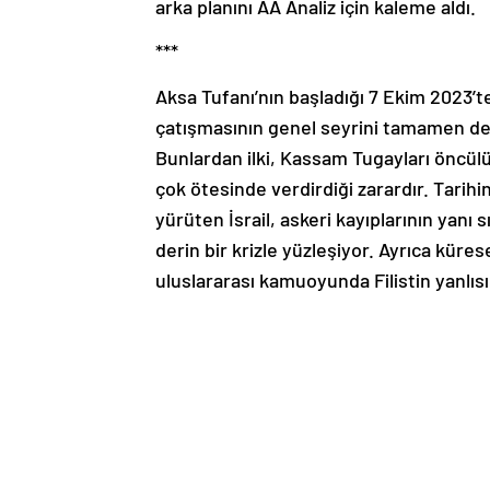
arka planını AA Analiz için kaleme aldı.
***
Aksa Tufanı’nın başladığı 7 Ekim 2023’te
çatışmasının genel seyrini tamamen değ
Bunlardan ilki, Kassam Tugayları öncülü
çok ötesinde verdirdiği zarardır. Tarihin
yürüten İsrail, askeri kayıplarının yanı
derin bir krizle yüzleşiyor. Ayrıca kür
uluslararası kamuoyunda Filistin yanlısı g
sarsarak dünya genelinde tüm meşruiyet
Netanyahu’nun soykırım stratejisi
Filistin ve İsrail arasındaki çatışma e
Binyamin Netanyahu hükümetinin yürüttü
sayıda katliam yapmasına rağmen ulusla