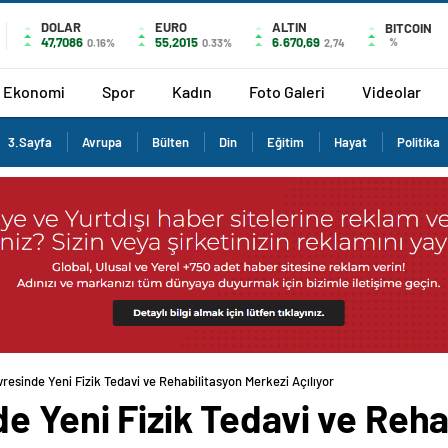
DOLAR
EURO
ALTIN
BITCOIN
47,7086
55,2015
6.670,69
%
0.16%
0.33%
2,74
Ekonomi
Spor
Kadın
Foto Galeri
Videolar
3.Sayfa
Avrupa
Bülten
Din
Eğitim
Hayat
Politika
resinde Yeni Fizik Tedavi ve Rehabilitasyon Merkezi Açılıyor
e Yeni Fizik Tedavi ve Reha