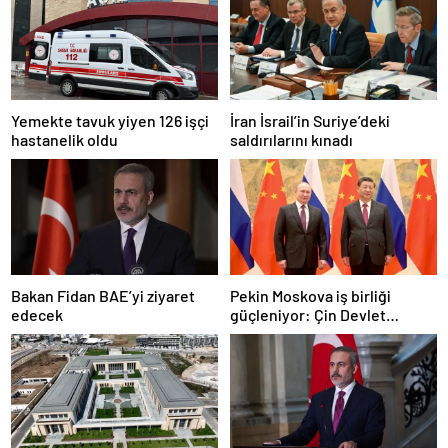
Yemekte tavuk yiyen 126 işçi
İran İsrail’in Suriye’deki
hastanelik oldu
saldırılarını kınadı
Bakan Fidan BAE’yi ziyaret
Pekin Moskova iş birliği
edecek
güçleniyor: Çin Devlet
Başkanı Zafer Günü için
Rusya’da olacak