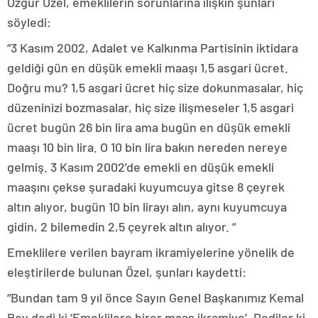
Özgür Özel, emeklilerin sorunlarına ilişkin şunları
söyledi:
“3 Kasım 2002, Adalet ve Kalkınma Partisinin iktidara
geldiği gün en düşük emekli maaşı 1,5 asgari ücret.
Doğru mu? 1,5 asgari ücret hiç size dokunmasalar, hiç
düzeninizi bozmasalar, hiç size ilişmeseler 1,5 asgari
ücret bugün 26 bin lira ama bugün en düşük emekli
maaşı 10 bin lira. O 10 bin lira bakın nereden nereye
gelmiş. 3 Kasım 2002’de emekli en düşük emekli
maaşını çekse şuradaki kuyumcuya gitse 8 çeyrek
altın alıyor, bugün 10 bin lirayı alın, aynı kuyumcuya
gidin, 2 bilemedin 2,5 çeyrek altın alıyor. “
Emeklilere verilen bayram ikramiyelerine yönelik de
eleştirilerde bulunan Özel, şunları kaydetti:
“Bundan tam 9 yıl önce Sayın Genel Başkanımız Kemal
Bey dedi ki ‘Emeklilere birer maaş ikramiye’. Dediler ki