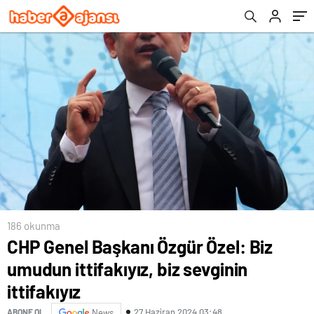
186 okunma
CHP Genel Başkanı Özgür Özel: Biz
umudun ittifakıyız, biz sevginin
ittifakıyız
27 Haziran 2024 03:48
ABONE OL
News