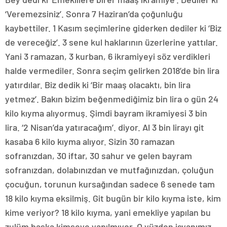
‘Veremezsiniz’. Sonra 7 Haziran’da çoğunluğu
kaybettiler. 1 Kasım seçimlerine giderken dediler ki ‘Biz
de vereceğiz’. 3 sene kul haklarının üzerlerine yattılar.
Yani 3 ramazan, 3 kurban, 6 ikramiyeyi söz verdikleri
halde vermediler. Sonra seçim gelirken 2018’de bin lira
yatırdılar. Biz dedik ki ‘Bir maaş olacaktı, bin lira
yetmez’. Bakın bizim beğenmediğimiz bin lira o gün 24
kilo kıyma alıyormuş. Şimdi bayram ikramiyesi 3 bin
lira. ‘2 Nisan’da yatıracağım’. diyor. Al 3 bin lirayı git
kasaba 6 kilo kıyma alıyor. Sizin 30 ramazan
sofranızdan, 30 iftar, 30 sahur ve gelen bayram
sofranızdan, dolabınızdan ve mutfağınızdan, çoluğun
çocuğun, torunun kursağından sadece 6 senede tam
18 kilo kıyma eksilmiş. Git bugün bir kilo kıyma iste, kim
kime veriyor? 18 kilo kıyma, yani emekliye yapılan bu
zulüm başka kimseye yapılmıyor. O yüzden isyanımız