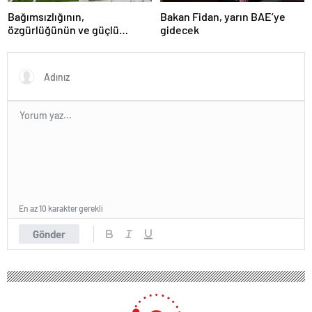
Bağımsızlığının,
Bakan Fidan, yarın BAE’ye
özgürlüğünün ve güçlü
gidecek
devlet olduğunun simgesi!
Türkiye’den Yavru Vatan’a dev
eserler…
En az 10 karakter gerekli
Gönder