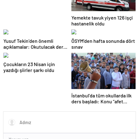
Yemekte tavuk yiyen 126 işçi
hastanelik oldu
Yusuf Tekin’den önemli
ÖSYM’den hafta sonunda dört
açıklamalar: Okutulacak dersi
sınav
kalmamış öğretmene branş
değişikliği masada
Çocukların 23 Nisan için
yazdığı şiirler şarkı oldu
İstanbul’da tüm okullarda ilk
ders başladı: Konu “afet
farkındalığı”