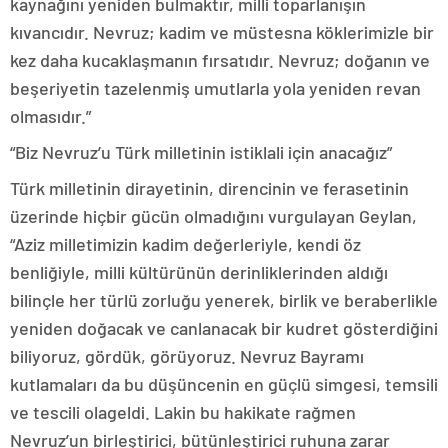
kaynağını yeniden bulmaktır, milli toparlanışın
kıvancıdır. Nevruz; kadim ve müstesna köklerimizle bir
kez daha kucaklaşmanın fırsatıdır. Nevruz; doğanın ve
beşeriyetin tazelenmiş umutlarla yola yeniden revan
olmasıdır.”
“Biz Nevruz’u Türk milletinin istiklali için anacağız”
Türk milletinin dirayetinin, direncinin ve ferasetinin
üzerinde hiçbir gücün olmadığını vurgulayan Geylan,
“Aziz milletimizin kadim değerleriyle, kendi öz
benliğiyle, milli kültürünün derinliklerinden aldığı
bilinçle her türlü zorluğu yenerek, birlik ve beraberlikle
yeniden doğacak ve canlanacak bir kudret gösterdiğini
biliyoruz, gördük, görüyoruz. Nevruz Bayramı
kutlamaları da bu düşüncenin en güçlü simgesi, temsili
ve tescili olageldi. Lakin bu hakikate rağmen
Nevruz’un birleştirici, bütünleştirici ruhuna zarar