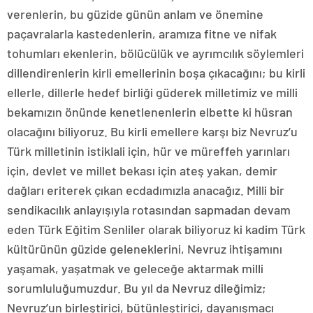
verenlerin, bu güzide günün anlam ve önemine
paçavralarla kastedenlerin, aramıza fitne ve nifak
tohumları ekenlerin, bölücülük ve ayrımcılık söylemleri
dillendirenlerin kirli emellerinin boşa çıkacağını; bu kirli
ellerle, dillerle hedef birliği güderek milletimiz ve milli
bekamızın önünde kenetlenenlerin elbette ki hüsran
olacağını biliyoruz. Bu kirli emellere karşı biz Nevruz’u
Türk milletinin istiklali için, hür ve müreffeh yarınları
için, devlet ve millet bekası için ateş yakan, demir
dağları eriterek çıkan ecdadımızla anacağız. Milli bir
sendikacılık anlayışıyla rotasından sapmadan devam
eden Türk Eğitim Senliler olarak biliyoruz ki kadim Türk
kültürünün güzide geleneklerini, Nevruz ihtişamını
yaşamak, yaşatmak ve geleceğe aktarmak milli
sorumluluğumuzdur. Bu yıl da Nevruz dileğimiz;
Nevruz’un birleştirici, bütünleştirici, dayanışmacı