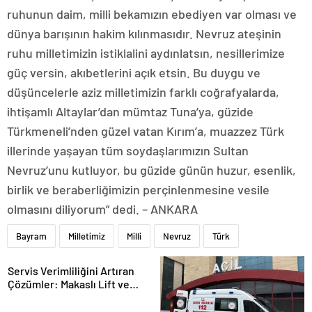
ruhunun daim, milli bekamızın ebediyen var olması ve
dünya barışının hakim kılınmasıdır. Nevruz ateşinin
ruhu milletimizin istiklalini aydınlatsın, nesillerimize
güç versin, akıbetlerini açık etsin. Bu duygu ve
düşüncelerle aziz milletimizin farklı coğrafyalarda,
ihtişamlı Altaylar’dan mümtaz Tuna’ya, güzide
Türkmeneli’nden güzel vatan Kırım’a, muazzez Türk
illerinde yaşayan tüm soydaşlarımızın Sultan
Nevruz’unu kutluyor, bu güzide günün huzur, esenlik,
birlik ve beraberliğimizin perçinlenmesine vesile
olmasını diliyorum” dedi. – ANKARA
Bayram
Milletimiz
Milli
Nevruz
Türk
Servis Verimliliğini Artıran
Çözümler: Makaslı Lift ve
Tamirci Lifti Rehberi