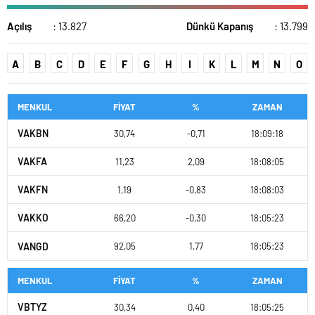
Açılış
: 13.827
Dünkü Kapanış
: 13.799
A
B
C
D
E
F
G
H
I
K
L
M
N
O
MENKUL
FİYAT
%
ZAMAN
VAKBN
30,74
-0,71
18:09:18
VAKFA
11,23
2,09
18:08:05
VAKFN
1,19
-0,83
18:08:03
VAKKO
66,20
-0,30
18:05:23
VANGD
92,05
1,77
18:05:23
MENKUL
FİYAT
%
ZAMAN
VBTYZ
30,34
0,40
18:05:25