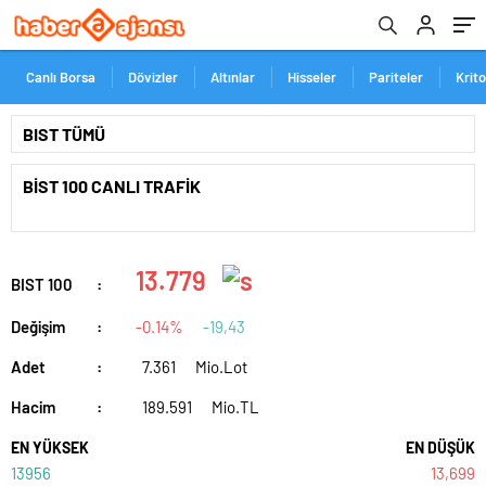
Canlı Borsa
Dövizler
Altınlar
Hisseler
Pariteler
Krit
BİST 100 CANLI TRAFİK
13.779
BIST 100
:
Değişim
:
-0.14%
-19,43
Adet
:
7.361
Mio.Lot
Hacim
:
189.591
Mio.TL
EN YÜKSEK
EN DÜŞÜK
13956
13,699