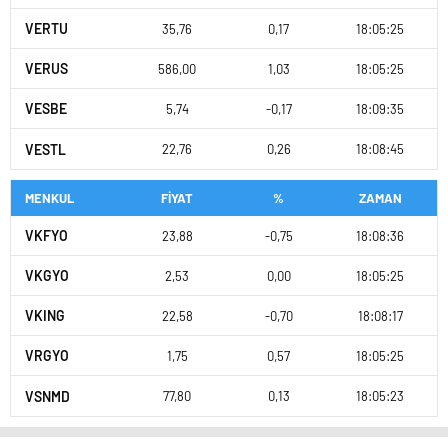
VERTU
35,76
0,17
18:05:25
VERUS
586,00
1,03
18:05:25
VESBE
5,74
-0,17
18:09:35
VESTL
22,76
0,26
18:08:45
MENKUL
FİYAT
%
ZAMAN
VKFYO
23,88
-0,75
18:08:36
VKGYO
2,53
0,00
18:05:25
VKING
22,58
-0,70
18:08:17
VRGYO
1,75
0,57
18:05:25
VSNMD
77,80
0,13
18:05:23