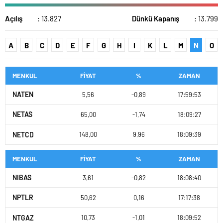
Açılış
: 13.827
Dünkü Kapanış
: 13.799
A
B
C
D
E
F
G
H
I
K
L
M
N
O
MENKUL
FİYAT
%
ZAMAN
NATEN
5,56
-0,89
17:59:53
NETAS
65,00
-1,74
18:09:27
NETCD
148,00
9,96
18:09:39
MENKUL
FİYAT
%
ZAMAN
NIBAS
3,61
-0,82
18:08:40
NPTLR
50,62
0,16
17:17:38
NTGAZ
10,73
-1,01
18:09:52