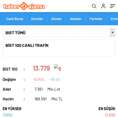
Canlı Borsa
Dövizler
Altınlar
Hisseler
Pariteler
Krit
BİST 100 CANLI TRAFİK
13.779
BIST 100
:
Değişim
:
-0.14%
-19,43
Adet
:
7.361
Mio.Lot
Hacim
:
189.591
Mio.TL
EN YÜKSEK
EN DÜŞÜK
13956
13,699