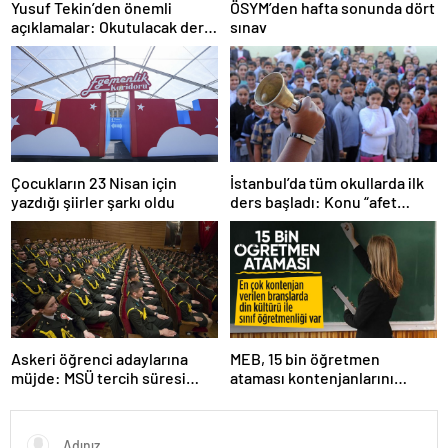
Yusuf Tekin’den önemli
ÖSYM’den hafta sonunda dört
açıklamalar: Okutulacak dersi
sınav
kalmamış öğretmene branş
değişikliği masada
Çocukların 23 Nisan için
İstanbul’da tüm okullarda ilk
yazdığı şiirler şarkı oldu
ders başladı: Konu “afet
farkındalığı”
Askeri öğrenci adaylarına
MEB, 15 bin öğretmen
müjde: MSÜ tercih süresi
ataması kontenjanlarını
uzatıldı
açıkladı