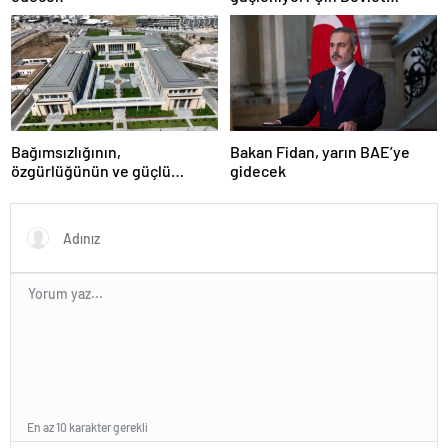
Başkanı Zafer Günü için
Rusya’da olacak
Bağımsızlığının,
Bakan Fidan, yarın BAE’ye
özgürlüğünün ve güçlü
gidecek
devlet olduğunun simgesi!
Türkiye’den Yavru Vatan’a dev
eserler…
En az 10 karakter gerekli