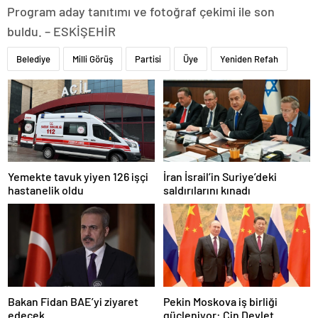
Program aday tanıtımı ve fotoğraf çekimi ile son
buldu. – ESKİŞEHİR
Belediye
Milli Görüş
Partisi
Üye
Yeniden Refah
Yemekte tavuk yiyen 126 işçi
İran İsrail’in Suriye’deki
hastanelik oldu
saldırılarını kınadı
Bakan Fidan BAE’yi ziyaret
Pekin Moskova iş birliği
edecek
güçleniyor: Çin Devlet