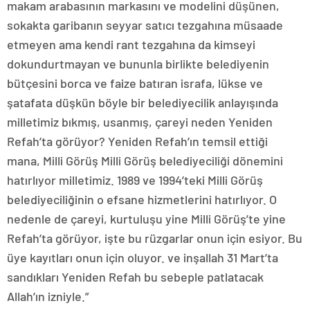
makam arabasının markasını ve modelini düşünen,
sokakta garibanın seyyar satıcı tezgahına müsaade
etmeyen ama kendi rant tezgahına da kimseyi
dokundurtmayan ve bununla birlikte belediyenin
bütçesini borca ve faize batıran israfa, lükse ve
şatafata düşkün böyle bir belediyecilik anlayışında
milletimiz bıkmış, usanmış, çareyi neden Yeniden
Refah’ta görüyor? Yeniden Refah’ın temsil ettiği
mana, Milli Görüş Milli Görüş belediyeciliği dönemini
hatırlıyor milletimiz. 1989 ve 1994’teki Milli Görüş
belediyeciliğinin o efsane hizmetlerini hatırlıyor. O
nedenle de çareyi, kurtuluşu yine Milli Görüş’te yine
Refah’ta görüyor, işte bu rüzgarlar onun için esiyor. Bu
üye kayıtları onun için oluyor. ve inşallah 31 Mart’ta
sandıkları Yeniden Refah bu sebeple patlatacak
Allah’ın izniyle.”