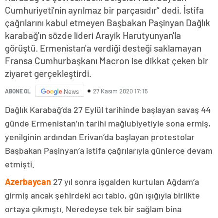
Cumhuriyeti'nin ayrılmaz bir parçasıdır” dedi. İstifa
çağrılarını kabul etmeyen Başbakan Paşinyan Dağlık
karabağ'ın sözde lideri Arayik Harutyunyan'la
görüştü. Ermenistan'a verdiği desteği saklamayan
Fransa Cumhurbaşkanı Macron ise dikkat çeken bir
ziyaret gerçekleştirdi.
27 Kasım 2020 17:15
ABONE OL
News
Dağlık Karabağ’da 27 Eylül tarihinde başlayan savaş 44
günde Ermenistan’ın tarihi mağlubiyetiyle sona ermiş,
yenilginin ardından Erivan’da başlayan protestolar
Başbakan Paşinyan’a istifa çağrılarıyla günlerce devam
etmişti.
Azerbaycan
27 yıl sonra işgalden kurtulan Ağdam’a
girmiş ancak şehirdeki acı tablo, gün ışığıyla birlikte
ortaya çıkmıştı. Neredeyse tek bir sağlam bina