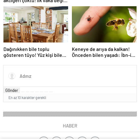
akciğeri çöktü! İlk vaka değil:
‘Klozet yanında masum kalır’
Dağınıkken bile toplu
Keneye de arıya da kalkan!
gösteren tüyo! Yüz kişi bile
Önceden bilen yaşadı: İbn-i
gelse fark edilmiyor
Sina’nın da sırrıymış
Gönder
En az 10 karakter gerekli
HABER