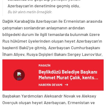
Azerbaycan’ın denetimine geçmiş oldu.
Bu bir alıntı metin örneğidir.
Dağlık Karabağ’da Azerbaycan ile Ermenistan arasında
çatışmaları sonlandıran anlaşmanın ardından
bölgedeki durum ile ilgili temaslarda bulunmak üzere
Rus hükümet üyelerinden oluşan heyet Azerbaycan’ın
başkenti Bakü’ye gitmiş, Azerbaycan Cumhurbaşkanı
İlham Aliyev, Rusya Dışişleri Bakanı Sergey Lavrov’dur.
MAGAZIN
Beylikdüzü Belediye Başkanı
Mehmet Murat Çalık, kentsel
yenilenme projesini açıkladı
HABERİN DEVAMI
Başbakan Yardımcıları Aleksandr Novak ve Aleksey
Overçuk oluşan heyet Azerbaycan, Ermenistan ve