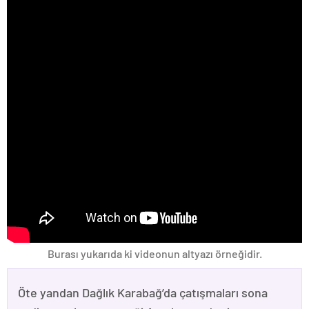
Burası yukarıda ki videonun altyazı örneğidir.
Öte yandan Dağlık Karabağ’da çatışmaları sona