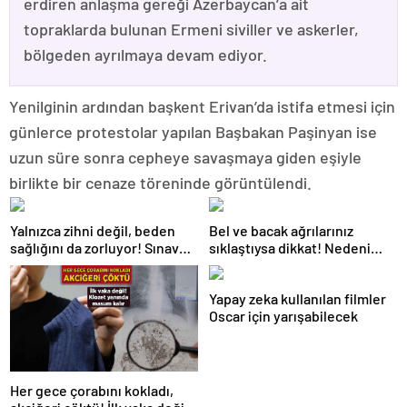
erdiren anlaşma gereği Azerbaycan’a ait
topraklarda bulunan Ermeni siviller ve askerler,
bölgeden ayrılmaya devam ediyor.
Yenilginin ardından başkent Erivan’da istifa etmesi için
günlerce protestolar yapılan Başbakan Paşinyan ise
uzun süre sonra cepheye savaşmaya giden eşiyle
birlikte bir cenaze töreninde görüntülendi.
Yalnızca zihni değil, beden
Bel ve bacak ağrılarınız
sağlığını da zorluyor! Sınavda
sıklaştıysa dikkat! Nedeni
başarı tabakta başlıyor
omurga kanalı darlığı olabilir
Yapay zeka kullanılan filmler
Oscar için yarışabilecek
Her gece çorabını kokladı,