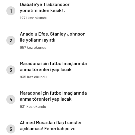
Diabate’ye Trabzonspor
yönetiminden kesik! .
1
1271 kez okundu
Anadolu Efes, Stanley Johnson
ile yollarını ayırdı
2
957 kez okundu
Maradona için futbol maçlarında
anma törenleri yapılacak
3
935 kez okundu
Maradona için futbol maçlarında
anma törenleri yapılacak
4
931 kez okundu
Ahmed Musa’dan flaş transfer
açıklaması! Fenerbahçe ve
5
Galatasaray…