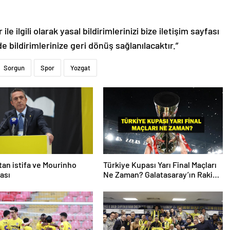
le ilgili olarak yasal bildirimlerinizi bize iletişim sayfası
de bildirimlerinize geri dönüş sağlanılacaktır.”
Sorgun
Spor
Yozgat
’tan istifa ve Mourinho
Türkiye Kupası Yarı Final Maçları
ası
Ne Zaman? Galatasaray’ın Rakibi
Kim? Trabzonspor’un Rakibi Kim?
ZTK Yarı Finalistler Belli Oldu