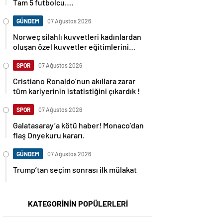
Tam 5 futbolcu….
GÜNDEM
07 Ağustos 2026
Norweç silahlı kuvvetleri kadınlardan
oluşan özel kuvvetler eğitimlerini
başlattı.
SPOR
07 Ağustos 2026
Cristiano Ronaldo’nun akıllara zarar
tüm kariyerinin istatistiğini çıkardık !
SPOR
07 Ağustos 2026
Galatasaray’a kötü haber! Monaco’dan
flaş Onyekuru kararı.
GÜNDEM
07 Ağustos 2026
Trump’tan seçim sonrası ilk mülakat
KATEGORİNİN POPÜLERLERİ