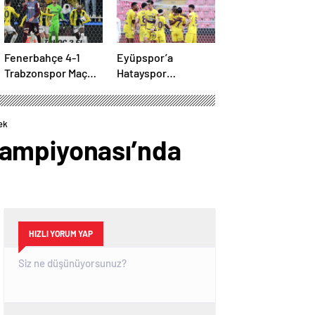
Finalistler Belli Oldu
Fenerbahçe 4-1
Eyüpspor’a
Trabzonspor Maç
Hatayspor
Özeti | Kanarya,
deplasmanında tek
Galatasaray’la farkı
gol yetti
azalttı
ek
Şampiyonası’nda
HIZLI YORUM YAP