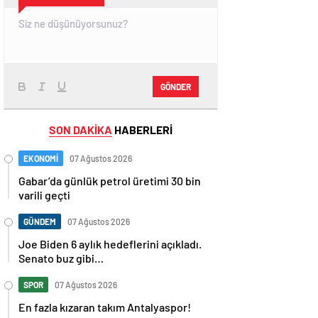
GÖNDER
SON DAKİKA
HABERLERİ
EKONOMİ
07 Ağustos 2026
Gabar’da günlük petrol üretimi 30 bin
varili geçti
GÜNDEM
07 Ağustos 2026
Joe Biden 6 aylık hedeflerini açıkladı.
Senato buz gibi…
SPOR
07 Ağustos 2026
En fazla kızaran takım Antalyaspor!