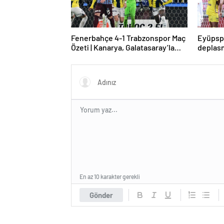
Fenerbahçe 4-1 Trabzonspor Maç
Eyüpsp
Özeti | Kanarya, Galatasaray’la
deplasm
farkı azalttı
En az 10 karakter gerekli
Gönder