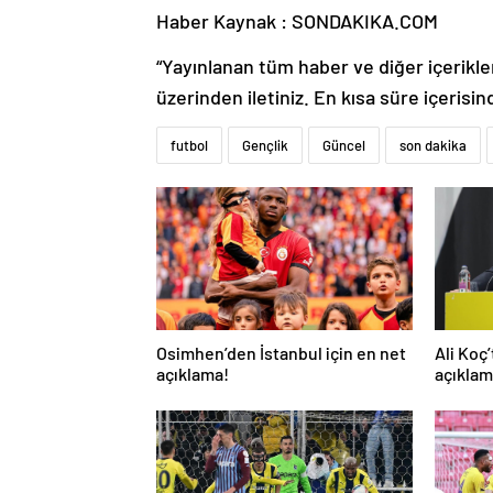
Haber Kaynak : SONDAKIKA.COM
“Yayınlanan tüm haber ve diğer içerikler i
üzerinden iletiniz. En kısa süre içerisin
futbol
Gençlik
Güncel
son dakika
Osimhen’den İstanbul için en net
Ali Koç
açıklama!
açıklam