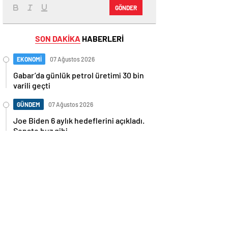
GÖNDER
SON DAKİKA
HABERLERİ
EKONOMİ
07 Ağustos 2026
Gabar’da günlük petrol üretimi 30 bin
varili geçti
GÜNDEM
07 Ağustos 2026
Joe Biden 6 aylık hedeflerini açıkladı.
Senato buz gibi…
SPOR
07 Ağustos 2026
En fazla kızaran takım Antalyaspor!
Tam 5 futbolcu….
GÜNDEM
07 Ağustos 2026
Norweç silahlı kuvvetleri kadınlardan
oluşan özel kuvvetler eğitimlerini