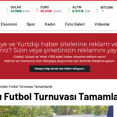
DOLAR
EURO
ALTIN
BITCOIN
47,7069
55,0108
6.517,16
%
0.16%
-0.02%
0,38
Ekonomi
Spor
Kadın
Foto Galeri
Videolar
ursları Futbol Turnuvası Tamamlandı
rı Futbol Turnuvası Tamaml