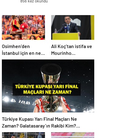
856 kez okundu
Osimhen’den
Ali Koç’tan istifa ve
İstanbul için en net
Mourinho
açıklama!
açıklaması
Türkiye Kupası Yarı Final Maçları Ne
Zaman? Galatasaray’ın Rakibi Kim?
Trabzonspor’un Rakibi Kim? ZTK Yarı