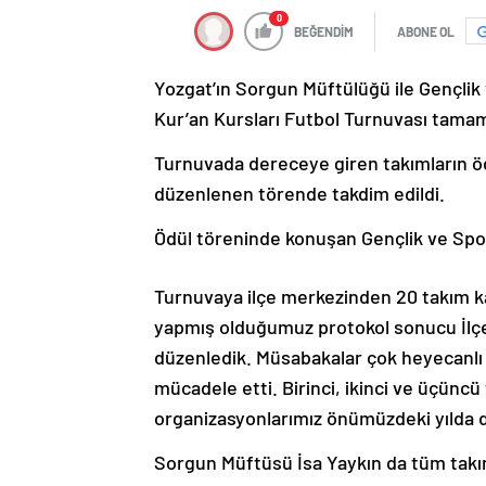
0
BEĞENDİM
ABONE OL
Yozgat’ın Sorgun Müftülüğü ile Gençlik
Kur’an Kursları Futbol Turnuvası tamam
Turnuvada dereceye giren takımların ö
düzenlenen törende takdim edildi.
Ödül töreninde konuşan Gençlik ve Spor
Turnuvaya ilçe merkezinden 20 takım ka
yapmış olduğumuz protokol sonucu İlçe
düzenledik. Müsabakalar çok heyecanlı 
mücadele etti. Birinci, ikinci ve üçüncü 
organizasyonlarımız önümüzdeki yılda 
Sorgun Müftüsü İsa Yaykın da tüm takım