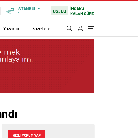
İMSAK'A
İSTANBUL
02:00
KALAN SÜRE
°
Yazarlar
Gazeteler
andı
HIZLI YORUM YAP