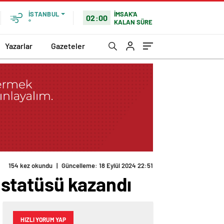
İMSAK'A
İSTANBUL
02:00
KALAN SÜRE
°
Yazarlar
Gazeteler
154 kez okundu
|
Güncelleme: 18 Eylül 2024 22:51
 statüsü kazandı
HIZLI YORUM YAP