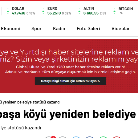
DOLAR
EURO
ALTIN
BITCOIN
47,7436
55,2510
6.660,55
%
0.18%
0.32%
2,59
Ekonomi
Spor
Kadın
Foto Galeri
Videolar
 yeniden belediye statüsü kazandı
aşa köyü yeniden belediye