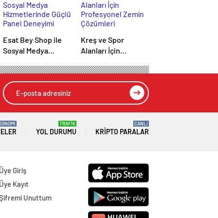
Esat Bey Shop ile
Kreş ve Spor
Sosyal Medya
Alanları İçin
Hizmetlerinde
Profesyonel Zemin
Güçlü Panel
Çözümleri
Deneyimi
KONOMİ
TRAFİK
CANLI
TELER
YOL DURUMU
KRIPTO PARALAR
Üye Giriş
Üye Kayıt
Şifremi Unuttum