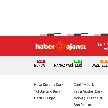
Ha
ed
CANLI
ANLIK
GÜNLÜ
BORSA
NAMAZ VAKITLERI
GAZETELE
Hava Durumu Dark
Canlı Tv Dark
Yol Durumu Dark
Yayın Akışları Dark
Canlı Tv Light
Nöbetçi Eczaneler
Son Dakika