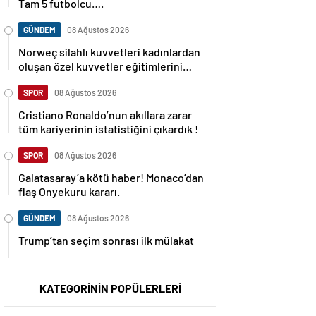
Tam 5 futbolcu….
GÜNDEM
08 Ağustos 2026
Norweç silahlı kuvvetleri kadınlardan
oluşan özel kuvvetler eğitimlerini
başlattı.
SPOR
08 Ağustos 2026
Cristiano Ronaldo’nun akıllara zarar
tüm kariyerinin istatistiğini çıkardık !
SPOR
08 Ağustos 2026
Galatasaray’a kötü haber! Monaco’dan
flaş Onyekuru kararı.
GÜNDEM
08 Ağustos 2026
Trump’tan seçim sonrası ilk mülakat
KATEGORİNİN POPÜLERLERİ