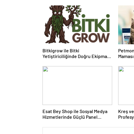
Bitkigrow ile Bitki
Petmon
Yetiştiriciliğinde Doğru Ekipman
Maması 
ve Ürün Seçimi
Ürünler
Esat Bey Shop ile Sosyal Medya
Kreş ve
Hizmetlerinde Güçlü Panel
Profes
Deneyimi