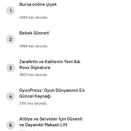
Bursa online çiçek
1
4269 kez okundu
Bebek Sünneti
2
3968 kez okundu
Zarafetin ve Kalitenin Yeni Adı
Roxx Signature
3
3807 kez okundu
OyunPress: Oyun Dünyasının En
Güncel Kaynağı
4
3791 kez okundu
Atölye ve Servisler İçin Güvenli
ve Dayanıklı Makaslı Lift
5
Çözümleri