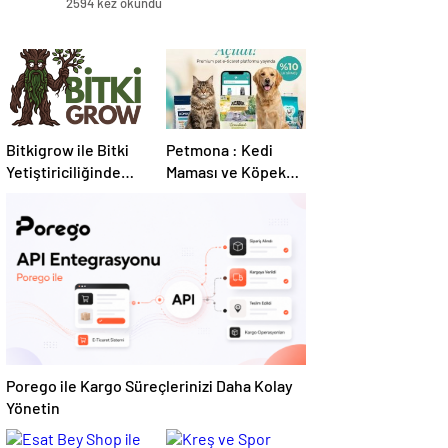
2594 kez okundu
Bitkigrow ile Bitki
Petmona : Kedi
Yetiştiriciliğinde
Maması ve Köpek
Doğru Ekipman ve
Maması İle Tüm
Ürün Seçimi
Evcil Hayvan
Ürünleri
Porego ile Kargo Süreçlerinizi Daha Kolay
Yönetin