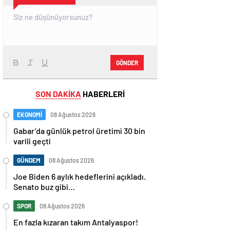
GÖNDER
SON DAKİKA
HABERLERİ
EKONOMİ
08 Ağustos 2026
Gabar’da günlük petrol üretimi 30 bin
varili geçti
GÜNDEM
08 Ağustos 2026
Joe Biden 6 aylık hedeflerini açıkladı.
Senato buz gibi…
SPOR
08 Ağustos 2026
En fazla kızaran takım Antalyaspor!