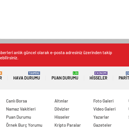
berleri anlık güncel olarak e-posta adresiniz üzerinden takip
ebilirsiniz.
K
TAHMİNİ
LİG
EKONOMİ
E
R
HAVA DURUMU
PUAN DURUMU
HISSELER
PARI
Canlı Borsa
Altınlar
Foto Galeri
Namaz Vakitleri
Dövizler
Video Galeri
Puan Durumu
Hisseler
Yazarlar
Örnek Burç Yorumu
Kripto Paralar
Gazeteler