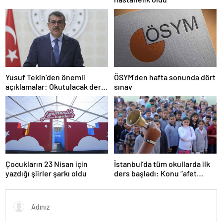
Yusuf Tekin’den önemli
ÖSYM’den hafta sonunda dört
açıklamalar: Okutulacak dersi
sınav
kalmamış öğretmene branş
değişikliği masada
Çocukların 23 Nisan için
İstanbul’da tüm okullarda ilk
yazdığı şiirler şarkı oldu
ders başladı: Konu “afet
farkındalığı”