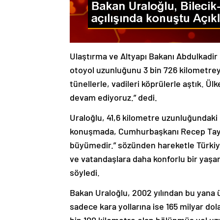
Ulaştırma ve Altyapı Bakanı Abdulkadir 
otoyol uzunluğunu 3 bin 726 kilometreye
tünellerle, vadileri köprülerle aştık. Ül
devam ediyoruz.” dedi.
Uraloğlu, 41,6 kilometre uzunluğundaki B
konuşmada, Cumhurbaşkanı Recep Tayyip
büyümedir.” sözünden hareketle Türkiye
ve vatandaşlara daha konforlu bir yaşa
söyledi.
Bakan Uraloğlu, 2002 yılından bu yana ül
sadece kara yollarına ise 165 milyar dol
bin 100 kilometre olan bölünmüş yol uzu