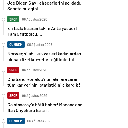
Joe Biden 6 aylık hedeflerini açıkladı.
Senato buz gibi…
SPOR
06 Ağustos 2026
En fazla kızaran takım Antalyaspor!
Tam 5 futbolcu….
GÜNDEM
06 Ağustos 2026
Norweç silahlı kuvvetleri kadınlardan
oluşan özel kuvvetler eğitimlerini
başlattı.
SPOR
06 Ağustos 2026
Cristiano Ronaldo’nun akıllara zarar
tüm kariyerinin istatistiğini çıkardık !
SPOR
06 Ağustos 2026
Galatasaray’a kötü haber! Monaco’dan
flaş Onyekuru kararı.
GÜNDEM
06 Ağustos 2026