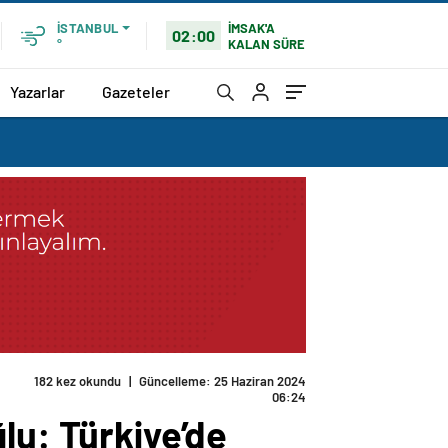
İMSAK'A
İSTANBUL
02:00
KALAN SÜRE
°
Yazarlar
Gazeteler
182 kez okundu
|
Güncelleme: 25 Haziran 2024
06:24
lu: Türkiye’de