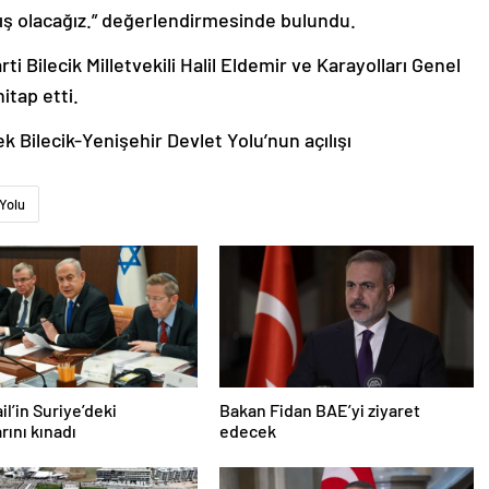
mış olacağız.” değerlendirmesinde bulundu.
arti Bilecik Milletvekili Halil Eldemir ve Karayolları Genel
itap etti.
 Bilecik-Yenişehir Devlet Yolu’nun açılışı
Yolu
ail’in Suriye’deki
Bakan Fidan BAE’yi ziyaret
arını kınadı
edecek