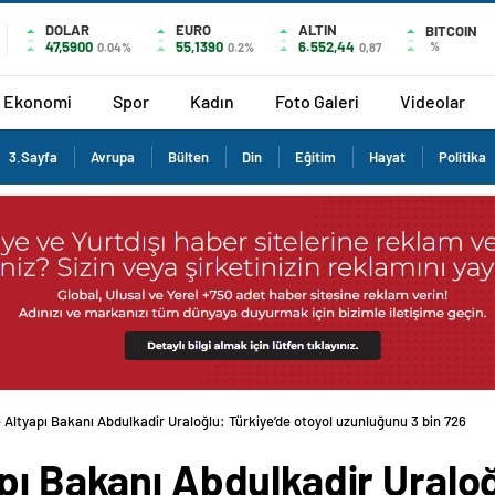
DOLAR
EURO
ALTIN
BITCOIN
47,5900
55,1390
6.552,44
%
0.04%
0.2%
0,87
Ekonomi
Spor
Kadın
Foto Galeri
Videolar
3.Sayfa
Avrupa
Bülten
Din
Eğitim
Hayat
Politika
 Altyapı Bakanı Abdulkadir Uraloğlu: Türkiye’de otoyol uzunluğunu 3 bin 726
pı Bakanı Abdulkadir Uraloğ