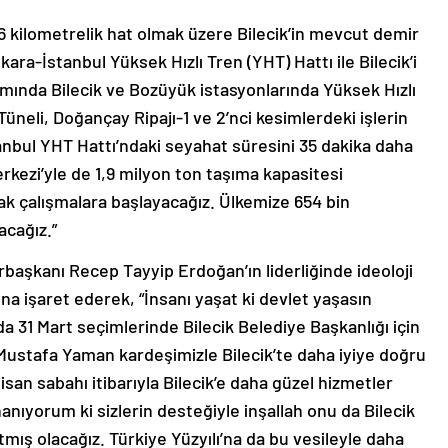
6 kilometrelik hat olmak üzere Bilecik’in mevcut demir
ara-İstanbul Yüksek Hızlı Tren (YHT) Hattı ile Bilecik’i
amında Bilecik ve Bozüyük istasyonlarında Yüksek Hızlı
Tüneli, Doğançay Ripajı-1 ve 2’nci kesimlerdeki işlerin
bul YHT Hattı’ndaki seyahat süresini 35 dakika daha
erkezi’yle de 1,9 milyon ton taşıma kapasitesi
rak çalışmalara başlayacağız. Ülkemize 654 bin
acağız.”
başkanı Recep Tayyip Erdoğan’ın liderliğinde ideoloji
ına işaret ederek, “İnsanı yaşat ki devlet yaşasın
 31 Mart seçimlerinde Bilecik Belediye Başkanlığı için
Mustafa Yaman kardeşimizle Bilecik’te daha iyiye doğru
san sabahı itibarıyla Bilecik’e daha güzel hizmetler
ıyorum ki sizlerin desteğiyle inşallah onu da Bilecik
mış olacağız. Türkiye Yüzyılı’na da bu vesileyle daha