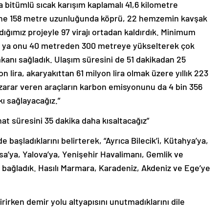
bitümlü sıcak karışım kaplamalı 41,6 kilometre
 tane 158 metre uzunluğunda köprü, 22 hemzemin kavşak
adığımız projeyle 97 virajı ortadan kaldırdık. Minimum
oruz ya onu 40 metreden 300 metreye yükselterek çok
mkanı sağladık. Ulaşım süresini de 51 dakikadan 25
lira, akaryakıttan 61 milyon lira olmak üzere yıllık 223
 zarar veren araçların karbon emisyonunu da 4 bin 356
ı sağlayacağız.”
at süresini 35 dakika daha kısaltacağız”
e başladıklarını belirterek, “Ayrıca Bilecik’i, Kütahya’ya,
rsa’ya, Yalova’ya, Yenişehir Havalimanı, Gemlik ve
 bağladık. Hasılı Marmara, Karadeniz, Akdeniz ve Ege’ye
irirken demir yolu altyapısını unutmadıklarını dile