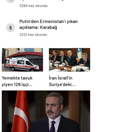
3269 kez okundu
Putin’den Ermenistan’ı yıkan
açıklama: Karabağ
5
Azerbaycan’ın ayrılmaz bir
2212 kez okundu
parçasıdır!
Yemekte tavuk
İran İsrail’in
yiyen 126 işçi
Suriye’deki
hastanelik oldu
saldırılarını kınadı