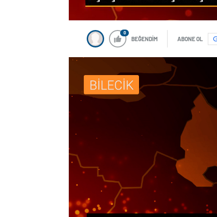
0
BEĞENDİM
ABONE OL