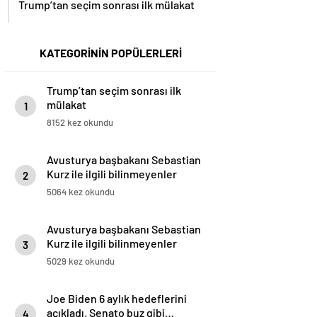
Trump’tan seçim sonrası ilk mülakat
KATEGORİNİN POPÜLERLERİ
Trump’tan seçim sonrası ilk
mülakat
1
8152 kez okundu
Avusturya başbakanı Sebastian
Kurz ile ilgili bilinmeyenler
2
5064 kez okundu
Avusturya başbakanı Sebastian
Kurz ile ilgili bilinmeyenler
3
5029 kez okundu
Joe Biden 6 aylık hedeflerini
açıkladı. Senato buz gibi…
4