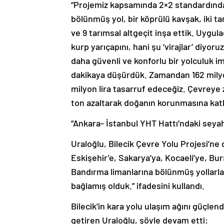
“Projemiz kapsamında 2×2 standardında 
bölünmüş yol, bir köprülü kavşak, iki
ve 9 tarımsal altgeçit inşa ettik. Uygul
kurp yarıçapını, hani şu ‘virajlar’ diy
daha güvenli ve konforlu bir yolculuk i
dakikaya düşürdük. Zamandan 162 milyon 
milyon lira tasarruf edeceğiz. Çevreye
ton azaltarak doğanın korunmasına katk
“Ankara- İstanbul YHT Hattı’ndaki seyah
Uraloğlu, Bilecik Çevre Yolu Projesi’ne d
Eskişehir’e, Sakarya’ya, Kocaeli’ye, Bu
Bandırma limanlarına bölünmüş yollarla
bağlamış olduk.” ifadesini kullandı.
Bilecik’in kara yolu ulaşım ağını güçlend
getiren Uraloğlu, şöyle devam etti: