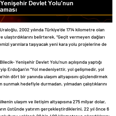
Uraloğlu, 2002 yılında Türkiye’de 1714 kilometre olan
 ulaştırdıklarını belirterek, “Geçit vermeyen dağları
kemizi yarınlara taşıyacak yeni kara yolu projelerine de
ilecik- Yenişehir Devlet Yolu’nun açılışında yaptığı
 Erdoğan’ın “Yol medeniyettir, yol gelişmedir, yol
’nin dört bir yanında ulaşım altyapısını güçlendirmek
m sunmak hedefiyle durmadan, yılmadan çalıştıklarını
kenin ulaşım ve iletişim altyapısına 275 milyar dolar,
arın üstünde yatırım gerçekleştirdiklerini, 22 yıl önce 6
nluğunu yaklaşık 29 bin 400 kilometreye çıkardıklarını