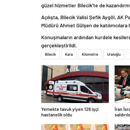
güzel hizmetler Bilecik’te de kazandır
Açılışta, Bilecik Valisi Şefik Aygöl, AK P
Müdürü Ahmet Gülşen de katılımcılara h
Konuşmaların ardından kurdele kesilerek
gerçekleştirildi.
Bilecik
Kara
Kilometre
Uraloğlu
Yemekte tavuk yiyen 126 işçi
İran İsr
hastanelik oldu
saldırıl