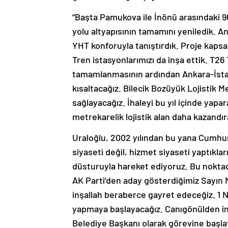
“Başta Pamukova ile İnönü arasındaki 9
yolu altyapısının tamamını yeniledik. Ank
YHT konforuyla tanıştırdık. Proje kaps
Tren istasyonlarımızı da inşa ettik. T26 
tamamlanmasının ardından Ankara-İstan
kısaltacağız. Bilecik Bozüyük Lojistik M
sağlayacağız. İhaleyi bu yıl içinde yapa
metrekarelik lojistik alan daha kazandır
Uraloğlu, 2002 yılından bu yana Cumhur
siyaseti değil, hizmet siyaseti yaptıklar
düsturuyla hareket ediyoruz. Bu noktada
AK Parti’den aday gösterdiğimiz Sayın 
inşallah beraberce gayret edeceğiz. 1 Ni
yapmaya başlayacağız. Canıgönülden inan
Belediye Başkanı olarak görevine başlat