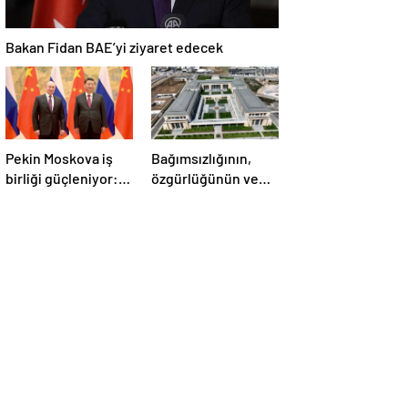
Bakan Fidan BAE’yi ziyaret edecek
Pekin Moskova iş
Bağımsızlığının,
birliği güçleniyor:
özgürlüğünün ve
Çin Devlet Başkanı
güçlü devlet
Zafer Günü için
olduğunun simgesi!
Rusya’da olacak
Türkiye’den Yavru
Vatan’a dev
eserler…