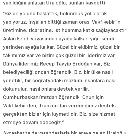
yapıldığını anlatan Uraloğlu, şunları kaydetti:
“Biz de yolunu başlattık, bölünmüş yol olarak
yapıyoruz. İnşallah bittiği zaman orası Vakfıkebir’in
üretimine, ticaretine, istihdamına katkı sağlayacaktır.
Aslan kendi yuvasından ayağa kalkar, yiğit kendi
yerinden ayağa kalkar. Güzel bir ekibimiz, güzel bir
takımımız var ve bizim çok güzel bir liderimiz var.
Dünya liderimiz Recep Tayyip Erdoğan var. Biz,
belediyeciliği ondan öğrendik. Biz, bir ülke nasıl
yönetilir, bir coğrafyadaki mazlum insanlara nasıl
dokunulur, nasıl onlara destek verilir,
Cumhurbaşkanı’mızdan öğrendik. Onun için
Vakfıkebir’den, Trabzon’dan vereceğimiz destek,
gerçekten bizler için kıymetlidir. Biz, size hizmet
etmeye devam edeceğiz.”
Akçaabat’ta da vatandaşlarla bir araya gelen Uraloğlu,