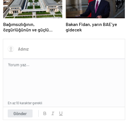
Bağımsızlığının,
Bakan Fidan, yarın BAE’ye
özgürlüğünün ve güçlü
gidecek
devlet olduğunun simgesi!
Türkiye’den Yavru Vatan’a dev
eserler…
En az 10 karakter gerekli
Gönder