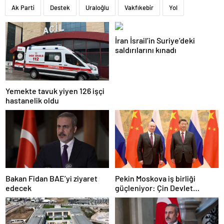
Ak Parti
Destek
Uraloğlu
Vakfıkebir
Yol
İran İsrail’in Suriye’deki
saldırılarını kınadı
Yemekte tavuk yiyen 126 işçi
hastanelik oldu
Bakan Fidan BAE’yi ziyaret
Pekin Moskova iş birliği
edecek
güçleniyor: Çin Devlet
Başkanı Zafer Günü için
Rusya’da olacak