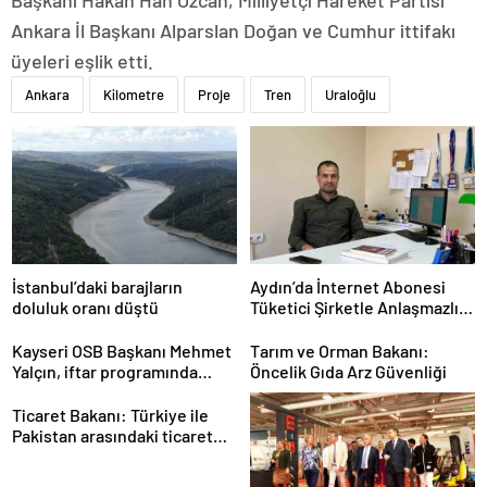
Ankara İl Başkanı Alparslan Doğan ve Cumhur ittifakı
üyeleri eşlik etti.
Ankara
Kilometre
Proje
Tren
Uraloğlu
İstanbul’daki barajların
Aydın’da İnternet Abonesi
doluluk oranı düştü
Tüketici Şirketle Anlaşmazlık
Yaşadı
Kayseri OSB Başkanı Mehmet
Tarım ve Orman Bakanı:
Yalçın, iftar programında
Öncelik Gıda Arz Güvenliği
konuştu
Ticaret Bakanı: Türkiye ile
Pakistan arasındaki ticaret
hacmi 5 milyar dolara
ulaşacak