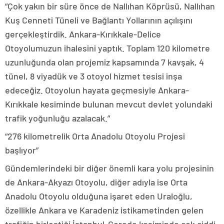
“Çok yakın bir süre önce de Nallıhan Köprüsü, Nallıhan
Kuş Cenneti Tüneli ve Bağlantı Yollarının açılışını
gerçekleştirdik. Ankara-Kırıkkale-Delice
Otoyolumuzun ihalesini yaptık. Toplam 120 kilometre
uzunluğunda olan projemiz kapsamında 7 kavşak, 4
tünel, 8 viyadük ve 3 otoyol hizmet tesisi inşa
edeceğiz. Otoyolun hayata geçmesiyle Ankara-
Kırıkkale kesiminde bulunan mevcut devlet yolundaki
trafik yoğunluğu azalacak.”
“276 kilometrelik Orta Anadolu Otoyolu Projesi
başlıyor”
Gündemlerindeki bir diğer önemli kara yolu projesinin
de Ankara-Akyazı Otoyolu, diğer adıyla ise Orta
Anadolu Otoyolu olduğuna işaret eden Uraloğlu,
özellikle Ankara ve Karadeniz istikametinden gelen
trafiğin birleştiği İstanbul-Gerede kesiminde çok ciddi