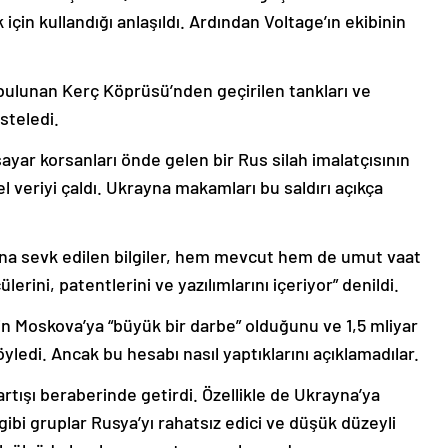
için kullandığı anlaşıldı. Ardından Voltage’ın ekibinin
a bulunan Kerç Köprüsü’nden geçirilen tankları ve
steledi.
ayar korsanları önde gelen bir Rus silah imalatçısının
el veriyi çaldı. Ukrayna makamları bu saldırı açıkça
a sevk edilen bilgiler, hem mevcut hem de umut vaat
lerini, patentlerini ve yazılımlarını içeriyor” denildi.
in Moskova’ya “büyük bir darbe” olduğunu ve 1,5 mliyar
öyledi. Ancak bu hesabı nasıl yaptıklarını açıklamadılar.
artışı beraberinde getirdi. Özellikle de Ukrayna’ya
bi gruplar Rusya’yı rahatsız edici ve düşük düzeyli