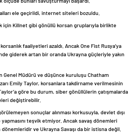
yük ölçüde bunları savuşturmayı başardı.
ları ele geçirildi, internet siteleri bozuldu.
çin Killnet gibi gönüllü korsan gruplarıyla birlikte
 korsanlık faaliyetleri azaldı. Ancak One Fist Rusya’ya
de giderek artan bir oranda Ukrayna güçleriyle yakın
ın Genel Müdürü ve düşünce kuruluşu Chatham
zarı Emily Taylor, korsanlara takdirname verilmesinin
aylor’a göre bu durum, siber gönüllülerin çatışmalarda
eri değiştirebilir.
örülemeyen sonuçlar alınması korkusuyla, devlet dışı
e yapmasını teşvik etmiyor. Ancak savaş dönemleri
 dönemleridir ve Ukrayna Savaşı da bir istisna değil.