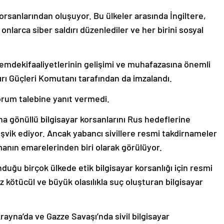
korsanlarından oluşuyor. Bu ülkeler arasında İngiltere,
onlarca siber saldırı düzenlediler ve her birini sosyal
mdekifaaliyetlerinin gelişimi ve muhafazasına önemli
ldırı Güçleri Komutanı tarafından da imzalandı.
rum talebine yanıt vermedi.
 gönüllü bilgisayar korsanlarını Rus hedeflerine
 teşvik ediyor. Ancak yabancı sivillere resmi takdirnameler
anın emarelerinden biri olarak görülüyor.
duğu birçok ülkede etik bilgisayar korsanlığı için resmi
ez kötücül ve büyük olasılıkla suç oluşturan bilgisayar
rayna’da ve Gazze Savaşı’nda sivil bilgisayar