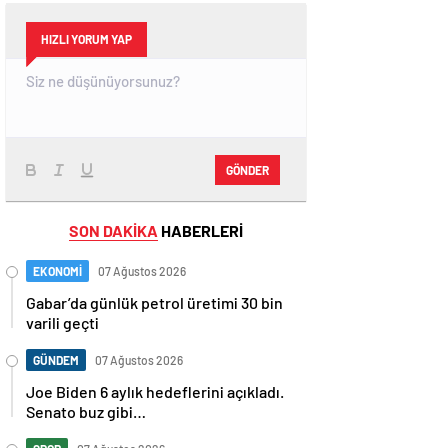
HIZLI YORUM YAP
GÖNDER
SON DAKİKA
HABERLERİ
EKONOMİ
07 Ağustos 2026
Gabar’da günlük petrol üretimi 30 bin
varili geçti
GÜNDEM
07 Ağustos 2026
Joe Biden 6 aylık hedeflerini açıkladı.
Senato buz gibi…