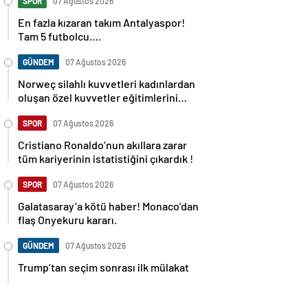
SPOR
07 Ağustos 2026
En fazla kızaran takım Antalyaspor!
Tam 5 futbolcu….
GÜNDEM
07 Ağustos 2026
Norweç silahlı kuvvetleri kadınlardan
oluşan özel kuvvetler eğitimlerini
başlattı.
SPOR
07 Ağustos 2026
Cristiano Ronaldo’nun akıllara zarar
tüm kariyerinin istatistiğini çıkardık !
SPOR
07 Ağustos 2026
Galatasaray’a kötü haber! Monaco’dan
flaş Onyekuru kararı.
GÜNDEM
07 Ağustos 2026
Trump’tan seçim sonrası ilk mülakat