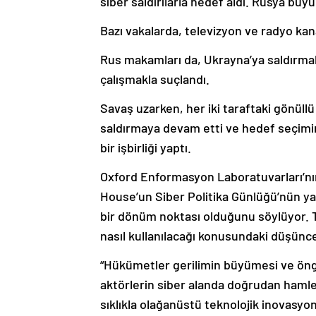
siber saldırılarla hedef aldı. Rusya bü
Bazı vakalarda, televizyon ve radyo kanal
Rus makamları da, Ukrayna’ya saldırmak i
çalışmakla suçlandı.
Savaş uzarken, her iki taraftaki gönüllü
saldırmaya devam etti ve hedef seçimin
bir işbirliği yaptı.
Oxford Enformasyon Laboratuvarları’n
House’un Siber Politika Günlüğü’nün ya
bir dönüm noktası olduğunu söylüyor. T
nasıl kullanılacağı konusundaki düşüncel
“Hükümetler gerilimin büyümesi ve öng
aktörlerin siber alanda doğrudan haml
sıklıkla olağanüstü teknolojik inovasyon