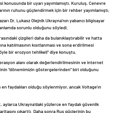
esi konusunda bir uyarı yayımlamıştı. Kuruluş, Cenevre
arının ruhunu güçlendirmek için bir rehber yayımlamıştı.
yazarı Dr. Lukasz Olejnik Ukrayna’nın yabancı bilgisayar
 anlamda sorunlu olduğunu söyledi.
rasındaki çizgileri daha da bulanıklaştırabilir ve hatta
ına katılmasının kısıtlanması ve sona erdirilmesi
öyle bir erozyon tehlikeli” diye konuştu.
perasyon alanı olarak değerlendirilmesinin ve internet
inin “dönemimizin göstergelerinden” biri olduğunu
n en faydalıları olduğu söylenmiyor, ancak Voltage’ın
t, aylarca Ukrayna’daki yüzlerce en faydalı güvenlik
aritasını çıkarttı. Daha sonra Rus güçlerinin bu