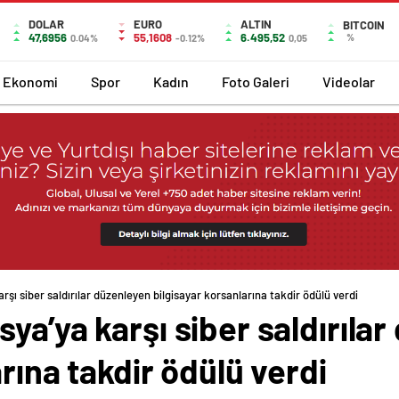
DOLAR
EURO
ALTIN
BITCOIN
47,6956
55,1608
6.495,52
%
0.04%
-0.12%
0,05
Ekonomi
Spor
Kadın
Foto Galeri
Videolar
şı siber saldırılar düzenleyen bilgisayar korsanlarına takdir ödülü verdi
ya’ya karşı siber saldırıla
rına takdir ödülü verdi