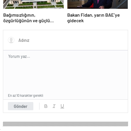
Bağımsızlığının,
Bakan Fidan, yarın BAE’ye
özgürlüğünün ve güçlü
gidecek
devlet olduğunun simgesi!
Türkiye’den Yavru Vatan’a dev
eserler…
En az 10 karakter gerekli
Gönder