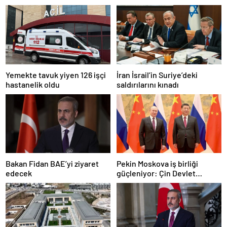
Yemekte tavuk yiyen 126 işçi
İran İsrail’in Suriye’deki
hastanelik oldu
saldırılarını kınadı
Bakan Fidan BAE’yi ziyaret
Pekin Moskova iş birliği
edecek
güçleniyor: Çin Devlet
Başkanı Zafer Günü için
Rusya’da olacak