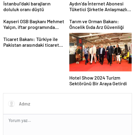
İstanbul’daki barajların
Aydın’da İnternet Abonesi
doluluk oranı düştü
Tüketici Şirketle Anlaşmazlık
Yaşadı
Kayseri OSB Başkanı Mehmet
Tarım ve Orman Bakanı:
Yalçın, iftar programında
Öncelik Gıda Arz Güvenliği
konuştu
Ticaret Bakanı: Türkiye ile
Pakistan arasındaki ticaret
hacmi 5 milyar dolara
ulaşacak
Hotel Show 2024 Turizm
Sektörünü Bir Araya Getirdi