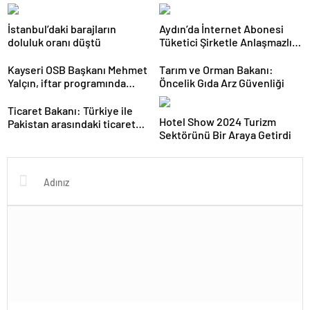
İstanbul’daki barajların
Aydın’da İnternet Abonesi
doluluk oranı düştü
Tüketici Şirketle Anlaşmazlık
Yaşadı
Kayseri OSB Başkanı Mehmet
Tarım ve Orman Bakanı:
Yalçın, iftar programında
Öncelik Gıda Arz Güvenliği
konuştu
Ticaret Bakanı: Türkiye ile
Hotel Show 2024 Turizm
Pakistan arasındaki ticaret
Sektörünü Bir Araya Getirdi
hacmi 5 milyar dolara
ulaşacak