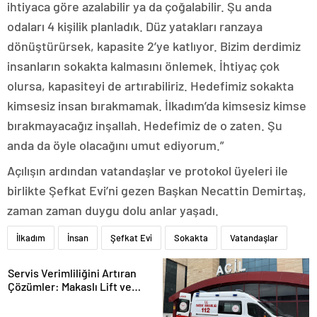
ihtiyaca göre azalabilir ya da çoğalabilir. Şu anda
odaları 4 kişilik planladık. Düz yatakları ranzaya
dönüştürürsek, kapasite 2’ye katlıyor. Bizim derdimiz
insanların sokakta kalmasını önlemek. İhtiyaç çok
olursa, kapasiteyi de artırabiliriz. Hedefimiz sokakta
kimsesiz insan bırakmamak. İlkadım’da kimsesiz kimse
bırakmayacağız inşallah. Hedefimiz de o zaten. Şu
anda da öyle olacağını umut ediyorum.”
Açılışın ardından vatandaşlar ve protokol üyeleri ile
birlikte Şefkat Evi’ni gezen Başkan Necattin Demirtaş,
zaman zaman duygu dolu anlar yaşadı.
İlkadım
İnsan
Şefkat Evi
Sokakta
Vatandaşlar
Servis Verimliliğini Artıran
Çözümler: Makaslı Lift ve
Tamirci Lifti Rehberi