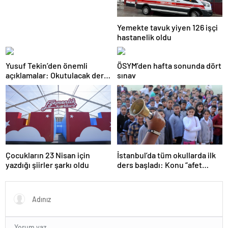
Yemekte tavuk yiyen 126 işçi
hastanelik oldu
Yusuf Tekin’den önemli
ÖSYM’den hafta sonunda dört
açıklamalar: Okutulacak dersi
sınav
kalmamış öğretmene branş
değişikliği masada
Çocukların 23 Nisan için
İstanbul’da tüm okullarda ilk
yazdığı şiirler şarkı oldu
ders başladı: Konu “afet
farkındalığı”