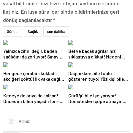
yasal bildirimlerinizi bize iletişim sayfası üzerinden
iletiniz. En kısa süre içerisinde bildirimlerinize geri
dönüş sağlanılacaktır.”
Güncel
Sağlık
son dakika
Yalnızca zihni değil, beden
Bel ve bacak ağrılarınız
sağlığını da zorluyor! Sınavda
sıklaştıysa dikkat! Nedeni
başarı tabakta başlıyor
omurga kanalı darlığı olabilir
Her gece çorabını kokladı,
Dağınıkken bile toplu
akciğeri çöktü! İlk vaka değil:
gösteren tüyo! Yüz kişi bile
‘Klozet yanında masum kalır’
gelse fark edilmiyor
Keneye de arıya da kalkan!
Çürüğü bile işe yarıyor!
Önceden bilen yaşadı: İbn-i
Domatesleri çöpe atmayın,
Sina’nın da sırrıymış
çekirdeğini ayıran kazanıyor