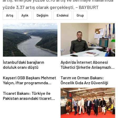
yüzde 3,37 artış olarak gerçekleşti. – BAYBURT
Artış
Aylık
Değişim
Endeksi
Grup
İstanbul’daki barajların
Aydın’da İnternet Abonesi
doluluk oranı düştü
Tüketici Şirketle Anlaşmazlık
Yaşadı
Kayseri OSB Başkanı Mehmet
Tarım ve Orman Bakanı:
Yalçın, iftar programında
Öncelik Gıda Arz Güvenliği
konuştu
Ticaret Bakanı: Türkiye ile
Pakistan arasındaki ticaret
hacmi 5 milyar dolara
ulaşacak