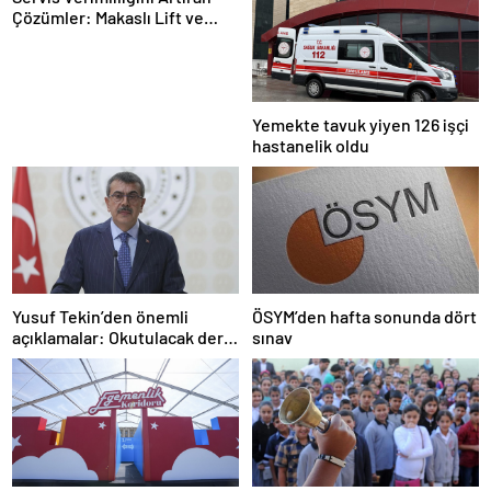
Çözümler: Makaslı Lift ve
Tamirci Lifti Rehberi
Yemekte tavuk yiyen 126 işçi
hastanelik oldu
Yusuf Tekin’den önemli
ÖSYM’den hafta sonunda dört
açıklamalar: Okutulacak dersi
sınav
kalmamış öğretmene branş
değişikliği masada