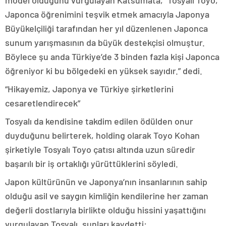
model olduğunu vurgulayan Katsumata, “Tosyalı Toyo,
Japonca öğrenimini teşvik etmek amacıyla Japonya
Büyükelçiliği tarafından her yıl düzenlenen Japonca
sunum yarışmasının da büyük destekçisi olmuştur.
Böylece şu anda Türkiye’de 3 binden fazla kişi Japonca
öğreniyor ki bu bölgedeki en yüksek sayıdır.” dedi.
“Hikayemiz, Japonya ve Türkiye şirketlerini
cesaretlendirecek”
Tosyalı da kendisine takdim edilen ödülden onur
duyduğunu belirterek, holding olarak Toyo Kohan
şirketiyle Tosyalı Toyo çatısı altında uzun süredir
başarılı bir iş ortaklığı yürüttüklerini söyledi.
Japon kültürünün ve Japonya’nın insanlarının sahip
olduğu asil ve saygın kimliğin kendilerine her zaman
değerli dostlarıyla birlikte olduğu hissini yaşattığını
vurgulayan Tosyalı, şunları kaydetti: