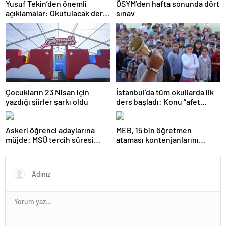
Yusuf Tekin’den önemli
ÖSYM’den hafta sonunda dört
açıklamalar: Okutulacak dersi
sınav
kalmamış öğretmene branş
değişikliği masada
Çocukların 23 Nisan için
İstanbul’da tüm okullarda ilk
yazdığı şiirler şarkı oldu
ders başladı: Konu “afet
farkındalığı”
Askeri öğrenci adaylarına
MEB, 15 bin öğretmen
müjde: MSÜ tercih süresi
ataması kontenjanlarını
uzatıldı
açıkladı