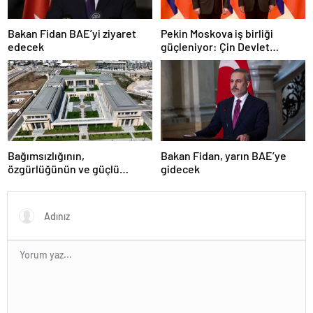
Bakan Fidan BAE’yi ziyaret
Pekin Moskova iş birliği
edecek
güçleniyor: Çin Devlet
Başkanı Zafer Günü için
Rusya’da olacak
Bağımsızlığının,
Bakan Fidan, yarın BAE’ye
özgürlüğünün ve güçlü
gidecek
devlet olduğunun simgesi!
Türkiye’den Yavru Vatan’a dev
eserler…