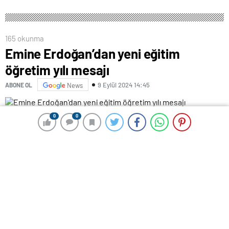
165 okunma
Emine Erdoğan’dan yeni eğitim
öğretim yılı mesajı
9 Eylül 2024 14:45
ABONE OL
News
20 milyon öğrenci için yeni eğitim öğretim maratonu
0
0
0
0
başladı.
Cumhurbaşkanı Recep Tayyip Erdoğan’ın eşi Emine
Erdoğan da, öğrencilerin bu heyecanına ortak oldu.
BAŞARILAR DİLEDİ
Emine Erdoğan, sosyal medya hesabı üzerinden
paylaştığı mesajda öğrencilere başarılar diledi.