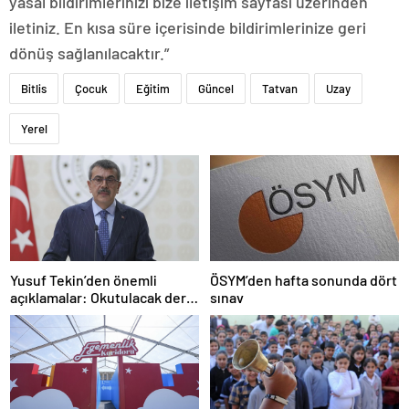
yasal bildirimlerinizi bize iletişim sayfası üzerinden
iletiniz. En kısa süre içerisinde bildirimlerinize geri
dönüş sağlanılacaktır.”
Bitlis
Çocuk
Eğitim
Güncel
Tatvan
Uzay
Yerel
Yusuf Tekin’den önemli
ÖSYM’den hafta sonunda dört
açıklamalar: Okutulacak dersi
sınav
kalmamış öğretmene branş
değişikliği masada