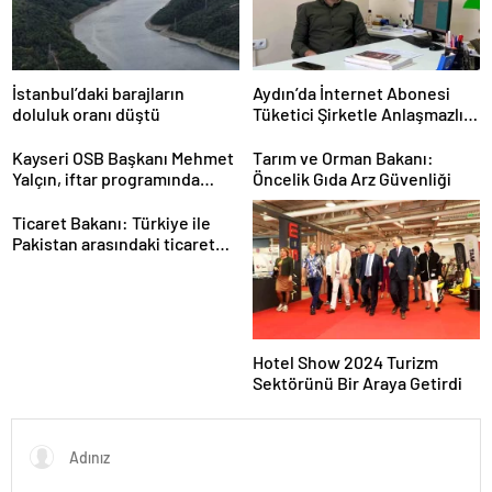
İstanbul’daki barajların
Aydın’da İnternet Abonesi
doluluk oranı düştü
Tüketici Şirketle Anlaşmazlık
Yaşadı
Kayseri OSB Başkanı Mehmet
Tarım ve Orman Bakanı:
Yalçın, iftar programında
Öncelik Gıda Arz Güvenliği
konuştu
Ticaret Bakanı: Türkiye ile
Pakistan arasındaki ticaret
hacmi 5 milyar dolara
ulaşacak
Hotel Show 2024 Turizm
Sektörünü Bir Araya Getirdi