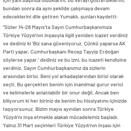
için yanı başında olduklarını, bu vefayı gösterdiklerini,
bundan sonra da aynı şekilde çalışmaya devam
edeceklerini dile getiren Yumaklı, şunları kaydetti:
“Sizler 14-28 Mayıs’ta Sayın Cumhurbaşkanımıza
Türkiye Yüzyılı’nın inşasıyla ilgili yeniden icazet verdiniz
ve dediniz ki ‘Biz sana güveniyoruz. Çünkü yaparsa AK
Parti yapar, Cumhurbaşkanı Recep Tayyip Erdoğan
söylerse yapar.’ dediniz ve bu izni, bu icazeti kendisine
verdiniz. Sayın Cumhurbaşkanımız da sizlerin
arasından birisi. Beni yol arkadaşlarından birisi olarak
seçti. Bu gerçekten benim için inanılmaz gurur verici
ve kelimelerle anlatılabilir bir onur değil. Ancak ben
biliyorum ki her biriniz de benim bu hissiyatımı içinizde
taşıyorsunuz. Bizim mayıs ayından sonra Türkiye
Yüzyılı’nı inşa etmekle alakalı mücadelemiz başladı.
Yalnız 31 Mart seçimleri Türkiye Yüzyılı’nın inşası için