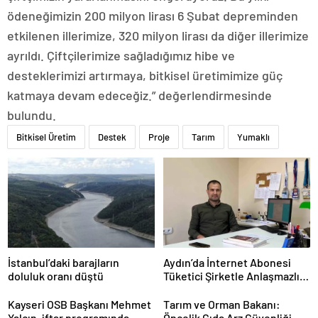
ödeneğimizin 200 milyon lirası 6 Şubat depreminden
etkilenen illerimize, 320 milyon lirası da diğer illerimize
ayrıldı. Çiftçilerimize sağladığımız hibe ve
desteklerimizi artırmaya, bitkisel üretimimize güç
katmaya devam edeceğiz.” değerlendirmesinde
bulundu.
Bitkisel Üretim
Destek
Proje
Tarım
Yumaklı
İstanbul’daki barajların
Aydın’da İnternet Abonesi
doluluk oranı düştü
Tüketici Şirketle Anlaşmazlık
Yaşadı
Kayseri OSB Başkanı Mehmet
Tarım ve Orman Bakanı:
Yalçın, iftar programında
Öncelik Gıda Arz Güvenliği