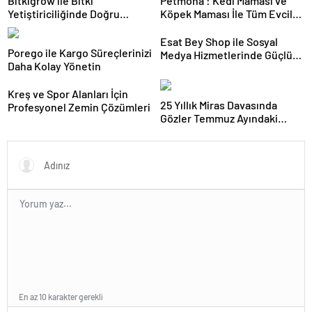
Bitkigrow ile Bitki
Petmona : Kedi Maması ve
Yetiştiriciliğinde Doğru
Köpek Maması İle Tüm Evcil
Ekipman ve Ürün Seçimi
Hayvan Ürünleri
Esat Bey Shop ile Sosyal
Porego ile Kargo Süreçlerinizi
Medya Hizmetlerinde Güçlü
Daha Kolay Yönetin
Panel Deneyimi
Kreş ve Spor Alanları İçin
25 Yıllık Miras Davasında
Profesyonel Zemin Çözümleri
Gözler Temmuz Ayındaki
Karar Duruşmasına Çevrildi
En az 10 karakter gerekli