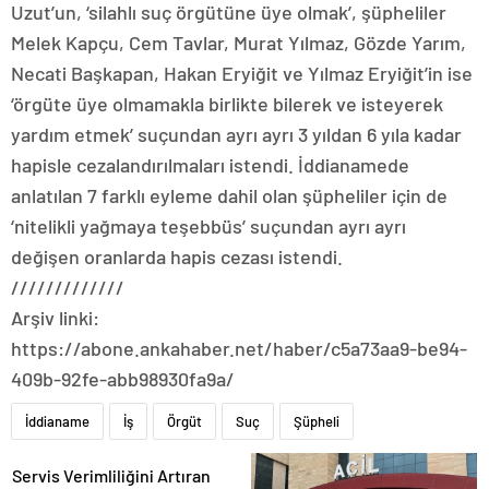
Uzut’un, ‘silahlı suç örgütüne üye olmak’, şüpheliler
Melek Kapçu, Cem Tavlar, Murat Yılmaz, Gözde Yarım,
Necati Başkapan, Hakan Eryiğit ve Yılmaz Eryiğit’in ise
‘örgüte üye olmamakla birlikte bilerek ve isteyerek
yardım etmek’ suçundan ayrı ayrı 3 yıldan 6 yıla kadar
hapisle cezalandırılmaları istendi. İddianamede
anlatılan 7 farklı eyleme dahil olan şüpheliler için de
‘nitelikli yağmaya teşebbüs’ suçundan ayrı ayrı
değişen oranlarda hapis cezası istendi.
/////////////
Arşiv linki:
https://abone.ankahaber.net/haber/c5a73aa9-be94-
409b-92fe-abb98930fa9a/
İddianame
İş
Örgüt
Suç
Şüpheli
Servis Verimliliğini Artıran