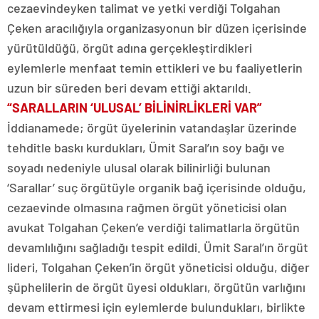
cezaevindeyken talimat ve yetki verdiği Tolgahan
Çeken aracılığıyla organizasyonun bir düzen içerisinde
yürütüldüğü, örgüt adına gerçekleştirdikleri
eylemlerle menfaat temin ettikleri ve bu faaliyetlerin
uzun bir süreden beri devam ettiği aktarıldı.
“SARALLARIN ‘ULUSAL’ BİLİNİRLİKLERİ VAR”
İddianamede; örgüt üyelerinin vatandaşlar üzerinde
tehditle baskı kurdukları, Ümit Saral’ın soy bağı ve
soyadı nedeniyle ulusal olarak bilinirliği bulunan
‘Sarallar’ suç örgütüyle organik bağ içerisinde olduğu,
cezaevinde olmasına rağmen örgüt yöneticisi olan
avukat Tolgahan Çeken’e verdiği talimatlarla örgütün
devamlılığını sağladığı tespit edildi. Ümit Saral’ın örgüt
lideri, Tolgahan Çeken’in örgüt yöneticisi olduğu, diğer
şüphelilerin de örgüt üyesi oldukları, örgütün varlığını
devam ettirmesi için eylemlerde bulundukları, birlikte