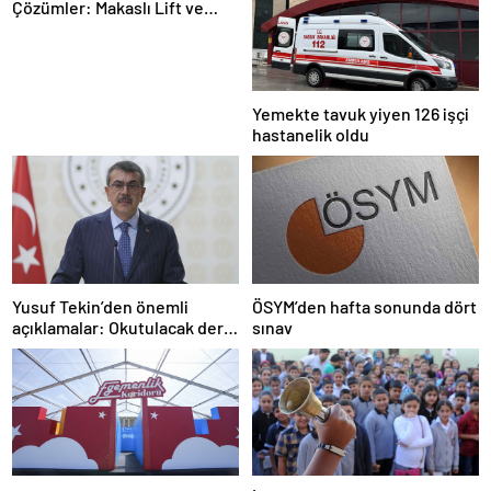
Çözümler: Makaslı Lift ve
Tamirci Lifti Rehberi
Yemekte tavuk yiyen 126 işçi
hastanelik oldu
Yusuf Tekin’den önemli
ÖSYM’den hafta sonunda dört
açıklamalar: Okutulacak dersi
sınav
kalmamış öğretmene branş
değişikliği masada