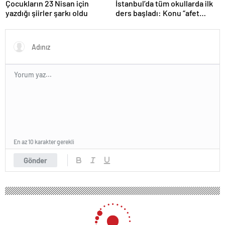
Çocukların 23 Nisan için
İstanbul’da tüm okullarda ilk
yazdığı şiirler şarkı oldu
ders başladı: Konu “afet
farkındalığı”
En az 10 karakter gerekli
Gönder