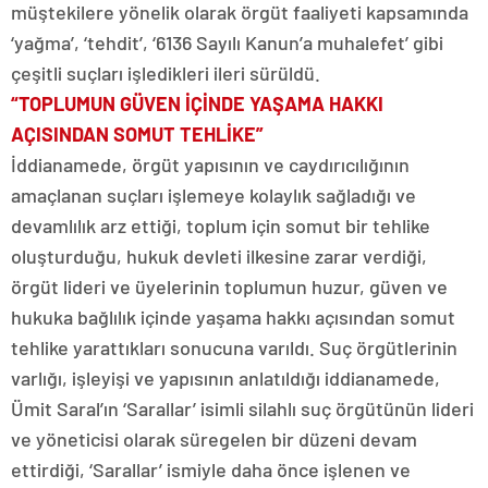
müştekilere yönelik olarak örgüt faaliyeti kapsamında
‘yağma’, ‘tehdit’, ‘6136 Sayılı Kanun’a muhalefet’ gibi
çeşitli suçları işledikleri ileri sürüldü.
“TOPLUMUN GÜVEN İÇİNDE YAŞAMA HAKKI
AÇISINDAN SOMUT TEHLİKE”
İddianamede, örgüt yapısının ve caydırıcılığının
amaçlanan suçları işlemeye kolaylık sağladığı ve
devamlılık arz ettiği, toplum için somut bir tehlike
oluşturduğu, hukuk devleti ilkesine zarar verdiği,
örgüt lideri ve üyelerinin toplumun huzur, güven ve
hukuka bağlılık içinde yaşama hakkı açısından somut
tehlike yarattıkları sonucuna varıldı. Suç örgütlerinin
varlığı, işleyişi ve yapısının anlatıldığı iddianamede,
Ümit Saral’ın ‘Sarallar’ isimli silahlı suç örgütünün lideri
ve yöneticisi olarak süregelen bir düzeni devam
ettirdiği, ‘Sarallar’ ismiyle daha önce işlenen ve