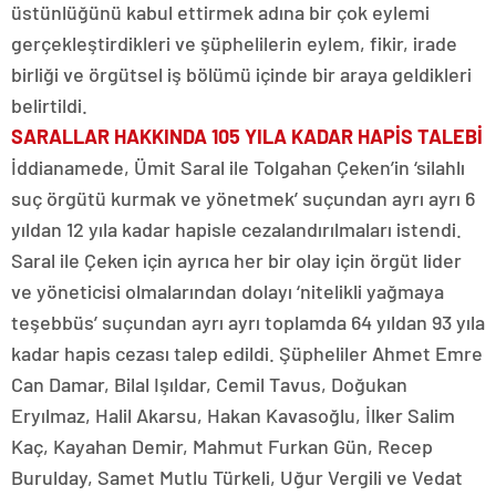
üstünlüğünü kabul ettirmek adına bir çok eylemi
gerçekleştirdikleri ve şüphelilerin eylem, fikir, irade
birliği ve örgütsel iş bölümü içinde bir araya geldikleri
belirtildi.
SARALLAR HAKKINDA 105 YILA KADAR HAPİS TALEBİ
İddianamede, Ümit Saral ile Tolgahan Çeken’in ‘silahlı
suç örgütü kurmak ve yönetmek’ suçundan ayrı ayrı 6
yıldan 12 yıla kadar hapisle cezalandırılmaları istendi.
Saral ile Çeken için ayrıca her bir olay için örgüt lider
ve yöneticisi olmalarından dolayı ‘nitelikli yağmaya
teşebbüs’ suçundan ayrı ayrı toplamda 64 yıldan 93 yıla
kadar hapis cezası talep edildi. Şüpheliler Ahmet Emre
Can Damar, Bilal Işıldar, Cemil Tavus, Doğukan
Eryılmaz, Halil Akarsu, Hakan Kavasoğlu, İlker Salim
Kaç, Kayahan Demir, Mahmut Furkan Gün, Recep
Burulday, Samet Mutlu Türkeli, Uğur Vergili ve Vedat