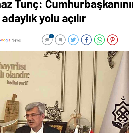
maz Tunç: Cumhurbaşkanının
daylık yolu açılır
0
News