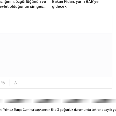
zlığının, özgürlüğünün ve
Bakan Fidan, yarın BAE’ye
evlet olduğunun simgesi!
gidecek
’den Yavru Vatan’a dev
r…
ı Yılmaz Tunç: Cumhurbaşkanının 5’te 3 çoğunluk durumunda tekrar adaylık yol