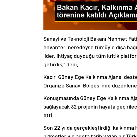
Sanayi ve Teknoloji Bakanı Mehmet Fat
envanteri neredeyse tümüyle dışa bağıml
lider, ihtiyaç duyduğu tüm kritik platform
getirdik.” dedi.
Kacır, Güney Ege Kalkınma Ajansı desteği
Organize Sanayi Bölgesi’nde düzenlenen 
Konuşmasında Güney Ege Kalkınma Ajansı
sağlayacak 32 projenin hayata geçirilece
etti.
Son 22 yılda gerçekleştirdiği kalkınma h
hizmetleriyle adeta tarih yazan bir Türk