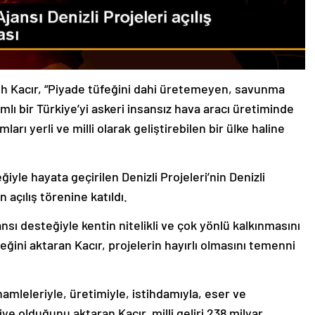
ih Kacır, “Piyade tüfeğini dahi üretemeyen, savunma
ı bir Türkiye’yi askeri insansız hava aracı üretiminde
ları yerli ve milli olarak geliştirebilen bir ülke haline
yle hayata geçirilen Denizli Projeleri’nin Denizli
açılış törenine katıldı.
 desteğiyle kentin nitelikli ve çok yönlü kalkınmasını
ğini aktaran Kacır, projelerin hayırlı olmasını temenni
amleleriyle, üretimiyle, istihdamıyla, eser ve
iye olduğunu aktaran Kacır, milli geliri 238 milyar