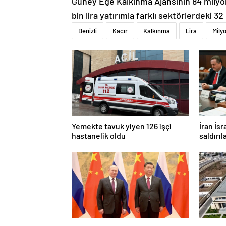
Güney Ege Kalkınma Ajansının 84 milyon
bin lira yatırımla farklı sektörlerdeki 32 
Denizli
Kacır
Kalkınma
Lira
Mily
Yemekte tavuk yiyen 126 işçi
İran İsr
hastanelik oldu
saldırıl