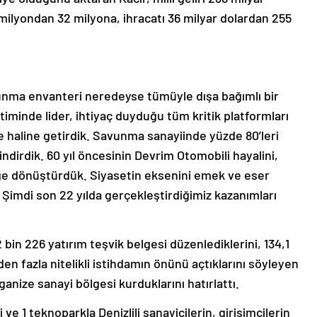
9 milyondan 32 milyona, ihracatı 36 milyar dolardan 255
unma envanteri neredeyse tümüyle dışa bağımlı bir
etiminde lider, ihtiyaç duyduğu tüm kritik platformları
ülke haline getirdik. Savunma sanayiinde yüzde 80’leri
indirdik. 60 yıl öncesinin Devrim Otomobili hayalini,
ğe dönüştürdük. Siyasetin eksenini emek ve eser
 Şimdi son 22 yılda gerçekleştirdiğimiz kazanımları
 2 bin 226 yatırım teşvik belgesi düzenlediklerini, 134,1
’den fazla nitelikli istihdamın önünü açtıklarını söyleyen
rganize sanayi bölgesi kurduklarını hatırlattı.
e 1 teknoparkla Denizlili sanayicilerin, girişimcilerin