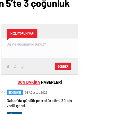
 5’te 3 çoğunluk
HIZLI YORUM YAP
GÖNDER
SON DAKİKA
HABERLERİ
EKONOMİ
09 Ağustos 2026
Gabar’da günlük petrol üretimi 30 bin
varili geçti