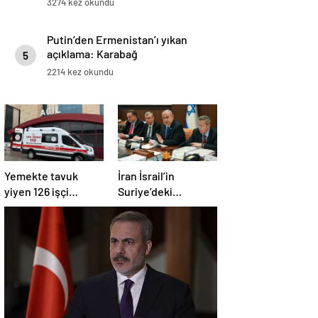
3274 kez okundu
Putin’den Ermenistan’ı yıkan
açıklama: Karabağ
5
Azerbaycan’ın ayrılmaz bir
2214 kez okundu
parçasıdır!
Yemekte tavuk
İran İsrail’in
yiyen 126 işçi
Suriye’deki
hastanelik oldu
saldırılarını kınadı