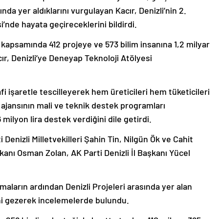
a yer aldıklarını vurgulayan Kacır, Denizli’nin 2.
’nde hayata geçireceklerini bildirdi.
kapsamında 412 projeye ve 573 bilim insanına 1,2 milyar
cır, Denizli’ye Deneyap Teknoloji Atölyesi
afi işaretle tescilleyerek hem üreticileri hem tüketicileri
 ajansının mali ve teknik destek programları
ilyon lira destek verdiğini dile getirdi.
Denizli Milletvekilleri Şahin Tin, Nilgün Ök ve Cahit
anı Osman Zolan, AK Parti Denizli İl Başkanı Yücel
aların ardından Denizli Projeleri arasında yer alan
’ni gezerek incelemelerde bulundu.