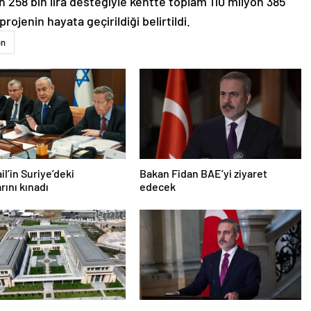
 258 bin lira desteğiyle kentte toplam 110 milyon 385
projenin hayata geçirildiği belirtildi.
on
ail’in Suriye’deki
Bakan Fidan BAE’yi ziyaret
arını kınadı
edecek