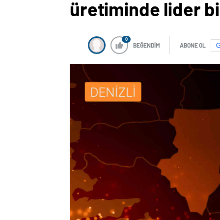
üretiminde lider bi
0
BEĞENDİM
ABONE OL