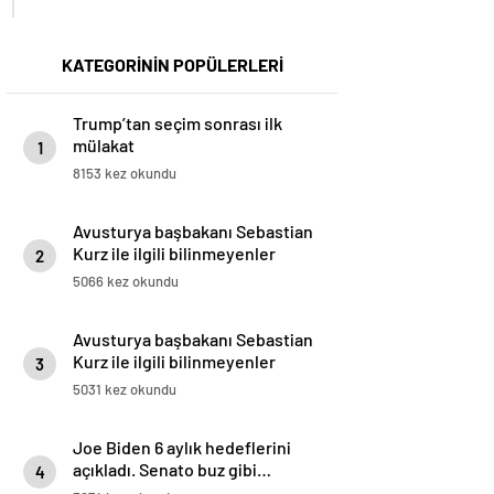
KATEGORİNİN POPÜLERLERİ
Trump’tan seçim sonrası ilk
mülakat
1
8153 kez okundu
Avusturya başbakanı Sebastian
Kurz ile ilgili bilinmeyenler
2
5066 kez okundu
Avusturya başbakanı Sebastian
Kurz ile ilgili bilinmeyenler
3
5031 kez okundu
Joe Biden 6 aylık hedeflerini
açıkladı. Senato buz gibi…
4