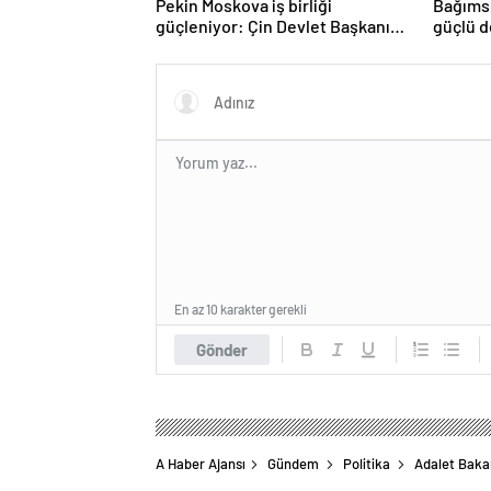
Pekin Moskova iş birliği
Bağımsı
güçleniyor: Çin Devlet Başkanı
güçlü d
Zafer Günü için Rusya’da olacak
Türkiye
eserle
En az 10 karakter gerekli
Gönder
A Haber Ajansı
Gündem
Politika
Adalet Bakan