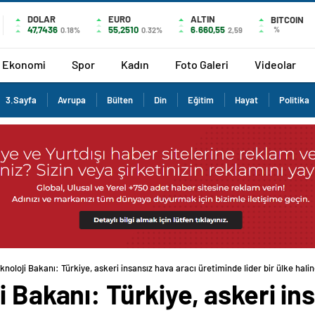
DOLAR
EURO
ALTIN
BITCOIN
47,7436
55,2510
6.660,55
%
0.18%
0.32%
2,59
Ekonomi
Spor
Kadın
Foto Galeri
Videolar
3.Sayfa
Avrupa
Bülten
Din
Eğitim
Hayat
Politika
knoloji Bakanı: Türkiye, askeri insansız hava aracı üretiminde lider bir ülke halin
i Bakanı: Türkiye, askeri in