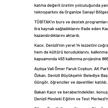
katma değerli üretim yolculuğunda yanınd
teknoparkını da Organize Sanayi Bölgesi
TÜBİTAK’ın burs ve destek programları 
lira kaynak sağladıklarını ifade eden Ka
kazandırdıklarını aktardı.
Kacır, Denizli’nin yerel 14 lezzetini coğr
hem de kültürü koruduklarını, kalkınma
kapsamında 493 kalkınma projesine 866 m
Açılışa Vali Ömer Faruk Coşkun, AK Parti 
Özkan, Denizli Büyükşehir Belediye Başk
Güngör, öğrenciler ve davetliler katıldı.
Bakan Kacır ve beraberindekiler, konuşm
Denizli Mesleki Eğitim ve Test Merkezi