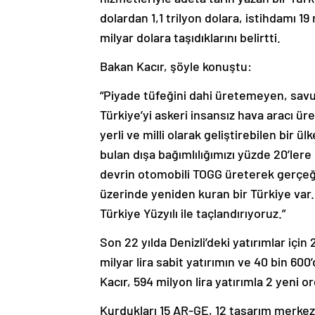
dolardan 1,1 trilyon dolara, istihdamı 1
milyar dolara taşıdıklarını belirtti.
Bakan Kacır, şöyle konuştu:
“Piyade tüfeğini dahi üretemeyen, sav
Türkiye’yi askeri insansız hava aracı ür
yerli ve milli olarak geliştirebilen bir 
bulan dışa bağımlılığımızı yüzde 20’lere 
devrin otomobili TOGG üreterek gerçe
üzerinde yeniden kuran bir Türkiye var.
Türkiye Yüzyılı ile taçlandırıyoruz.”
Son 22 yılda Denizli’deki yatırımlar için
milyar lira sabit yatırımın ve 40 bin 600
Kacır, 594 milyon lira yatırımla 2 yeni o
Kurdukları 15 AR-GE, 12 tasarım merkezi v