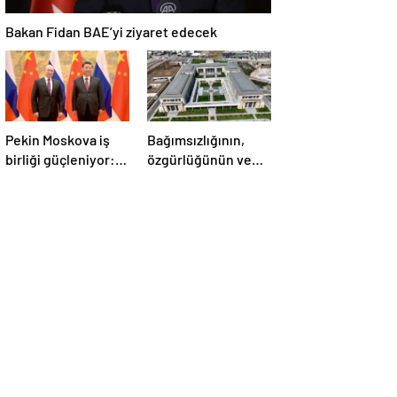
Bakan Fidan BAE’yi ziyaret edecek
Pekin Moskova iş
Bağımsızlığının,
birliği güçleniyor:
özgürlüğünün ve
Çin Devlet Başkanı
güçlü devlet
Zafer Günü için
olduğunun simgesi!
Rusya’da olacak
Türkiye’den Yavru
Vatan’a dev
eserler…