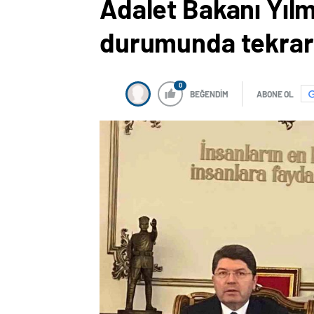
Adalet Bakanı Yıl
durumunda tekrar a
0
BEĞENDİM
ABONE OL