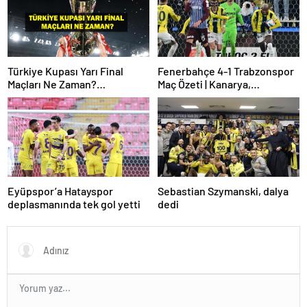
Türkiye Kupası Yarı Final
Fenerbahçe 4-1 Trabzonspor
Maçları Ne Zaman?
Maç Özeti | Kanarya,
Galatasaray’ın Rakibi Kim?
Galatasaray’la farkı azalttı
Trabzonspor’un Rakibi Kim?
ZTK Yarı Finalistler Belli Oldu
Eyüpspor’a Hatayspor
Sebastian Szymanski, dalya
deplasmanında tek gol yetti
dedi