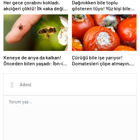
Her gece çorabını kokladı,
Dağınıkken bile toplu
akciğeri çöktü! İlk vaka değil:
gösteren tüyo! Yüz kişi bile
‘Klozet yanında masum kalır’
gelse fark edilmiyor
Keneye de arıya da kalkan!
Çürüğü bile işe yarıyor!
Önceden bilen yaşadı: İbn-i
Domatesleri çöpe atmayın,
Sina’nın da sırrıymış
çekirdeğini ayıran kazanıyor