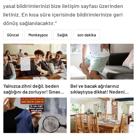
yasal bildirimlerinizi bize iletişim sayfası üzerinden
iletiniz. En kısa süre içerisinde bildirimlerinize geri
dönüş sağlanılacaktır.”
Güncel
Monkeypox
Sağlık
son dakika
Yalnızca zihni değil, beden
Bel ve bacak ağrılarınız
sağlığını da zorluyor! Sınavda
sıklaştıysa dikkat! Nedeni
başarı tabakta başlıyor
omurga kanalı darlığı olabilir