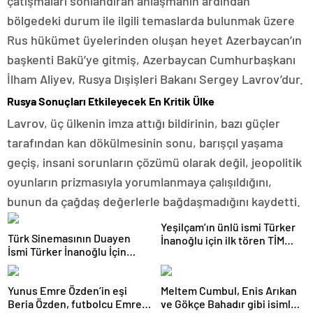
çatışmaları sonlandıran anlaşmanın ardından
bölgedeki durum ile ilgili temaslarda bulunmak üzere
Rus hükümet üyelerinden oluşan heyet Azerbaycan’ın
başkenti Bakü’ye gitmiş, Azerbaycan Cumhurbaşkanı
İlham Aliyev, Rusya Dışişleri Bakanı Sergey Lavrov’dur.
Rusya Sonuçları Etkileyecek En Kritik Ülke
Lavrov, üç ülkenin imza attığı bildirinin, bazı güçler
tarafından kan dökülmesinin sonu, barışçıl yaşama
geçiş, insani sorunların çözümü olarak değil, jeopolitik
oyunların prizmasıyla yorumlanmaya çalışıldığını,
bunun da çağdaş değerlerle bağdaşmadığını kaydetti.
Yeşilçam’ın ünlü ismi Türker
Türk Sinemasının Duayen
İnanoğlu için ilk tören TİM
İsmi Türker İnanoğlu İçin
Show Center’da düzenlendi
Anma Töreni Düzenlendi
Yunus Emre Özden’in eşi
Meltem Cumbul, Enis Arıkan
Beria Özden, futbolcu Emre
ve Gökçe Bahadır gibi isimler