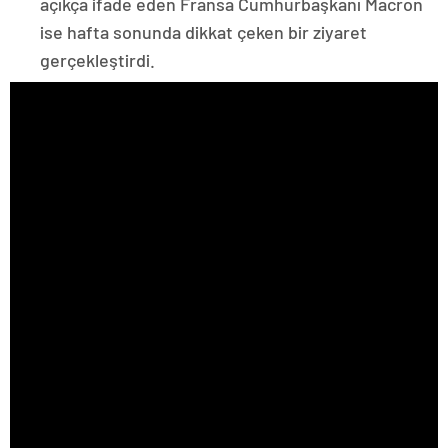
açıkça ifade eden Fransa Cumhurbaşkanı Macron
ise hafta sonunda dikkat çeken bir ziyaret
gerçekleştirdi.