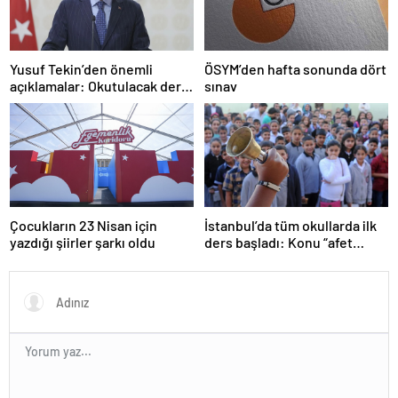
Yusuf Tekin’den önemli
ÖSYM’den hafta sonunda dört
açıklamalar: Okutulacak dersi
sınav
kalmamış öğretmene branş
değişikliği masada
Çocukların 23 Nisan için
İstanbul’da tüm okullarda ilk
yazdığı şiirler şarkı oldu
ders başladı: Konu “afet
farkındalığı”