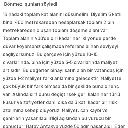
Dönmez, şunları söyledi:
“Binadaki toplam kat alanını düşünelim. Diyelim 5 katlı
bina, 400 metrekareden hesaplarsak toplam 2 bin
metrekareden oluşan toplam döşeme alanı var.
Toplam alanın 400’de biri kadar her iki yönde perde
duvar koyarsanız çalışmada referans alınan seviyeyi
sağlıyorsunuz. Bu çerçeve için yüzde 10-15
civarlarında, bina için yüzde 3-5 civarlarında maliyet
artışıdır. Bu değerler binayı satın alan bir vatandaş için
yüzde 1-2 maliyet farkı anlamına gelecektir. Maliyette
çok büyük bir fark olmasa da bir şekilde buna direnç
var. Aslında sırf bunu değiştirsek geri kalan her türlü
kusur ve zafiyetler dahil olsa da 3 katı kadar bir risk
azalımına sebep oluyoruz. Maliyet, can kaybı ve
şehirlerin yaşanılabilirliği açısından bu vurucu bir
sonuçtur. Hatay Antakya yüzde 50 ağır hasar aldı. Eğer