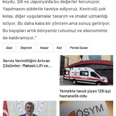
koydu. Şili ve Japonya’da bu değerler korunuyor.
Yapılmasını şiddetle tavsiye ediyoruz. Kontrolü çok
kolay, diğer uygulamalar tasarım ve imalat uzmanlığı
istiyor. Bu daha kaba bir yöntem ama sonuç getiriyor.
Bu kayıpları artık bünyemiz ruhumuz ve ekonomimiz
de kaldıramıyor.”
Alan
Deprem
Hasar
Kat
Perde Duvar
Servis Verimliliğini Artıran
Çözümler: Makaslı Lift ve
Tamirci Lifti Rehberi
Yemekte tavuk yiyen 126 işçi
hastanelik oldu