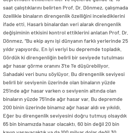
saat çalıştıklarını belirten Prof. Dr. Dönmez, çalışmada
özellikle binaların direngenlik özelliğini incelediklerini
ifade etti. Hasarlı binalardan veri alarak direngenlik
değişiminin etkisini kontrol ettiklerini anlatan Prof. Dr.
Dönmez, “Bu ekip aynı işi dünyanın farklı yerlerinde 25
yıldır yapıyordu. En iyi veriyi bu depremde topladık.
Gördük ki direngenliğin belirli bir seviyede tutulması
ağır hasar görme oranını 3’te 1’e düşürebiliyor.
Sahadaki veri bunu söylüyor. Bu direngenlik seviyesi
belirli bir seviyenin üzerinde olan binaların yüzde
25’inde ağır hasar varken o seviyenin altında olan
binaların yüzde 75’inde ağır hasar var. Bu depremde
200 binin üzerinde binamız ağır hasar aldı ve yıkıldı.
Eğer bu direngenlik seviyesini doğru tutmuş olsaydık
65 bin binamızda hasar olacaktı. 60 bin değil 20 bin
kayıp yaşayacaktık ya da 100 milyar dolar değil 30