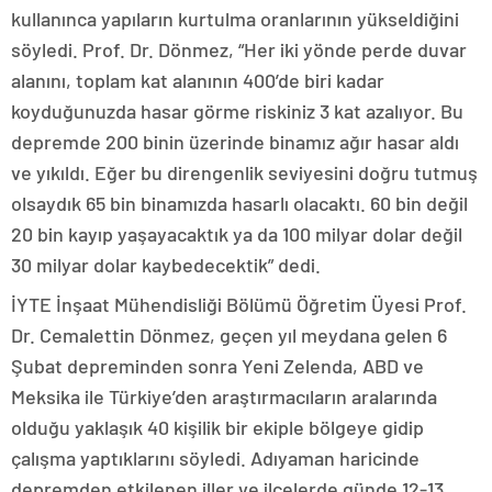
kullanınca yapıların kurtulma oranlarının yükseldiğini
söyledi. Prof. Dr. Dönmez, “Her iki yönde perde duvar
alanını, toplam kat alanının 400’de biri kadar
koyduğunuzda hasar görme riskiniz 3 kat azalıyor. Bu
depremde 200 binin üzerinde binamız ağır hasar aldı
ve yıkıldı. Eğer bu direngenlik seviyesini doğru tutmuş
olsaydık 65 bin binamızda hasarlı olacaktı. 60 bin değil
20 bin kayıp yaşayacaktık ya da 100 milyar dolar değil
30 milyar dolar kaybedecektik” dedi.
İYTE İnşaat Mühendisliği Bölümü Öğretim Üyesi Prof.
Dr. Cemalettin Dönmez, geçen yıl meydana gelen 6
Şubat depreminden sonra Yeni Zelenda, ABD ve
Meksika ile Türkiye’den araştırmacıların aralarında
olduğu yaklaşık 40 kişilik bir ekiple bölgeye gidip
çalışma yaptıklarını söyledi. Adıyaman haricinde
depremden etkilenen iller ve ilçelerde günde 12-13