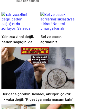
1635 kez okundu
Yalnızca zihni değil,
Bel ve bacak
beden sağlığını da
ağrılarınız
zorluyor! Sınavda
sıklaştıysa dikkat!
başarı tabakta
Nedeni omurga
başlıyor
kanalı darlığı olabilir
Her gece çorabını kokladı, akciğeri çöktü!
İlk vaka değil: ‘Klozet yanında masum kalır’