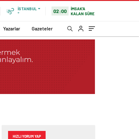
İMSAK'A
İSTANBUL
02:00
KALAN SÜRE
°
Yazarlar
Gazeteler
HIZLI YORUM YAP