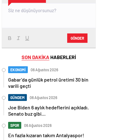
GÖNDER
SON DAKİKA
HABERLERİ
EKONOMİ
06 Ağustos 2026
Gabar’da günlük petrol üretimi 30 bin
varili geçti
GÜNDEM
06 Ağustos 2026
Joe Biden 6 aylık hedeflerini açıkladı.
Senato buz gibi…
SPOR
06 Ağustos 2026
En fazla kızaran takım Antalyaspor!