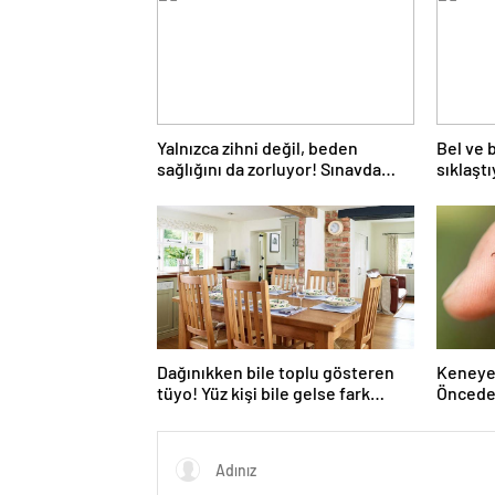
Yalnızca zihni değil, beden
Bel ve 
sağlığını da zorluyor! Sınavda
sıklaşt
başarı tabakta başlıyor
omurga k
Dağınıkken bile toplu gösteren
Keneye 
tüyo! Yüz kişi bile gelse fark
Önceden
edilmiyor
Sina’nı