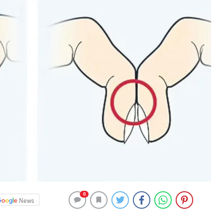
0
News