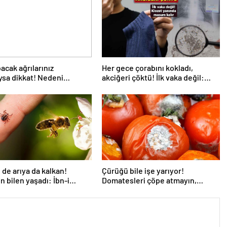
bacak ağrılarınız
Her gece çorabını kokladı,
ıysa dikkat! Nedeni
akciğeri çöktü! İlk vaka değil:
analı darlığı olabilir
‘Klozet yanında masum kalır’
de arıya da kalkan!
Çürüğü bile işe yarıyor!
 bilen yaşadı: İbn-i
Domatesleri çöpe atmayın,
n da sırrıymış
çekirdeğini ayıran kazanıyor