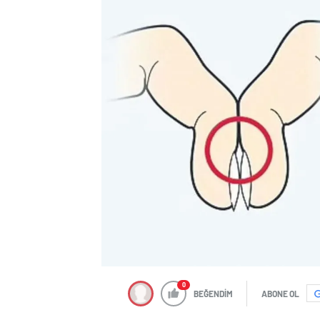
0
BEĞENDİM
ABONE OL