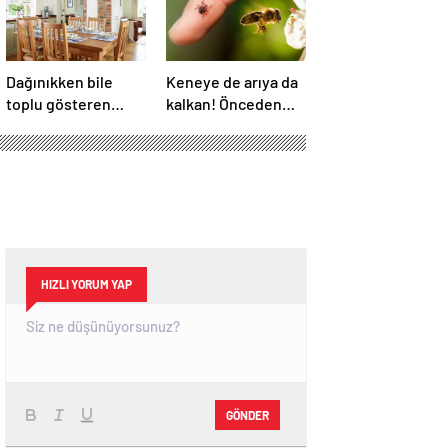
Dağınıkken bile
Keneye de arıya da
toplu gösteren
kalkan! Önceden
tüyo! Yüz kişi bile
bilen yaşadı: İbn-i
gelse fark edilmiyor
Sina’nın da sırrıymış
HIZLI YORUM YAP
GÖNDER