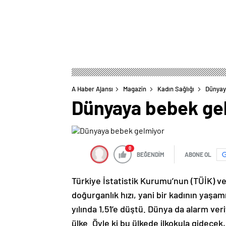
A Haber Ajansı
Magazin
Kadın Sağlığı
Dünyay
Dünyaya bebek ge
0
BEĞENDİM
ABONE OL
Türkiye İstatistik Kurumu’nun (TÜİK) ve
doğurganlık hızı, yani bir kadının yaşa
yılında 1,51’e düştü. Dünya da alarm ve
ülke. Öyle ki bu ülkede ilkokula gidecek