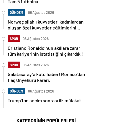
Tam 5 futbolcu….
GÜNDEM
06 Ağustos 2026
Norweç silahlı kuvvetleri kadınlardan
oluşan özel kuvvetler eğitimlerini
başlattı.
SPOR
06 Ağustos 2026
Cristiano Ronaldo’nun akıllara zarar
tüm kariyerinin istatistiğini çıkardık !
SPOR
06 Ağustos 2026
Galatasaray’a kötü haber! Monaco’dan
flaş Onyekuru kararı.
GÜNDEM
06 Ağustos 2026
Trump’tan seçim sonrası ilk mülakat
KATEGORİNİN POPÜLERLERİ