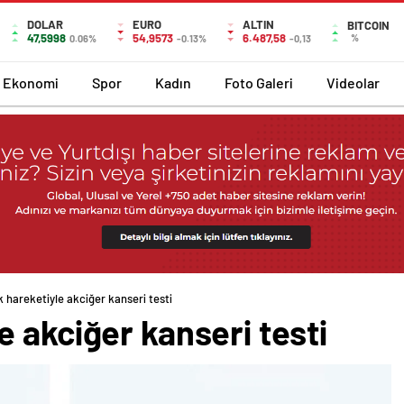
DOLAR
EURO
ALTIN
BITCOIN
47,5998
54,9573
6.487,58
%
0.06%
-0.13%
-0,13
Ekonomi
Spor
Kadın
Foto Galeri
Videolar
hareketiyle akciğer kanseri testi
 akciğer kanseri testi