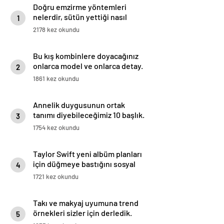
Doğru emzirme yöntemleri
nelerdir, sütün yettiği nasıl
1
anlaşılır?
2178 kez okundu
Bu kış kombinlere doyacağınız
onlarca model ve onlarca detay.
2
1861 kez okundu
Annelik duygusunun ortak
tanımı diyebileceğimiz 10 başlık.
3
1754 kez okundu
Taylor Swift yeni albüm planları
için düğmeye bastığını sosyal
4
medyadan duyurdu!
1721 kez okundu
Takı ve makyaj uyumuna trend
örnekleri sizler için derledik.
5