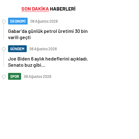
SON DAKİKA
HABERLERİ
EKONOMİ
06 Ağustos 2026
Gabar’da günlük petrol üretimi 30 bin
varili geçti
GÜNDEM
06 Ağustos 2026
Joe Biden 6 aylık hedeflerini açıkladı.
Senato buz gibi…
SPOR
06 Ağustos 2026
En fazla kızaran takım Antalyaspor!
Tam 5 futbolcu….
GÜNDEM
06 Ağustos 2026
Norweç silahlı kuvvetleri kadınlardan
oluşan özel kuvvetler eğitimlerini
başlattı.
SPOR
06 Ağustos 2026